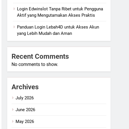
Login Edwinslot Tanpa Ribet untuk Pengguna
Aktif yang Mengutamakan Akses Praktis
Panduan Login Lebah4D untuk Akses Akun
yang Lebih Mudah dan Aman
Recent Comments
No comments to show.
Archives
July 2026
June 2026
May 2026