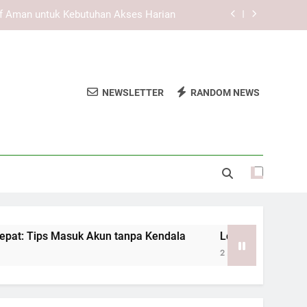
tif Aman untuk Kebutuhan Akses Harian
epat: Tips Masuk Akun tanpa Kendala
ktif yang Mengutamakan Akses Praktis
NEWSLETTER
RANDOM NEWS
akan TIARA4D Login melalui Browser
tif Aman untuk Kebutuhan Akses Harian
 Clover Gunma.
epat: Tips Masuk Akun tanpa Kendala
ktif yang Mengutamakan Akses Praktis
asuk Akun tanpa Kendala
Login Edwinslot Tanpa Ribet
2 Months Ago