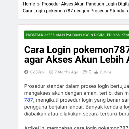
Home
Prosedur Akses Akun Panduan Login Digi
Cara Login pokemon787 dengan Prosedur Standar 
PROSEDUR AKSES AKUN PANDUAN LOGIN DIGITAL EDUKASI K
Cara Login pokemon787
agar Akses Akun Lebih
0
C637eb1
7 Months Ago
6 Mins
Prosedur standar dalam proses login bertuj
mengakses akun dengan aman, tertib, dan mi
787
, mengikuti prosedur login yang benar san
pengguna berjalan lancar. Banyak kendala l
diabaikan atau dilakukan secara terburu-buru
Artikel ini membahas cara login pokemon787