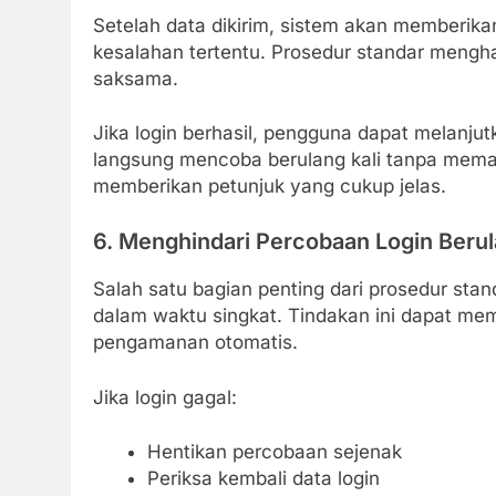
Setelah data dikirim, sistem akan memberika
kesalahan tertentu. Prosedur standar meng
saksama.
Jika login berhasil, pengguna dapat melanjut
langsung mencoba berulang kali tanpa mem
memberikan petunjuk yang cukup jelas.
6. Menghindari Percobaan Login Beru
Salah satu bagian penting dari prosedur sta
dalam waktu singkat. Tindakan ini dapat m
pengamanan otomatis.
Jika login gagal:
Hentikan percobaan sejenak
Periksa kembali data login