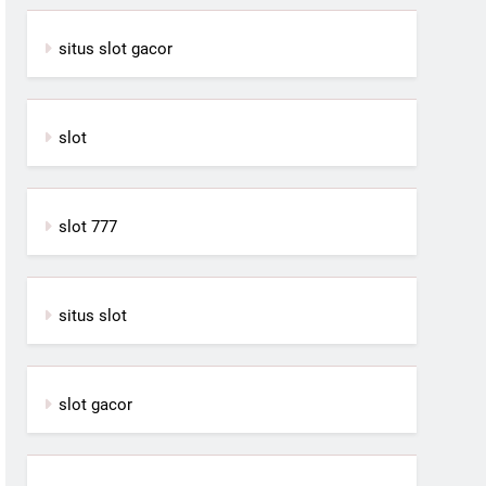
situs slot gacor
slot
slot 777
situs slot
slot gacor