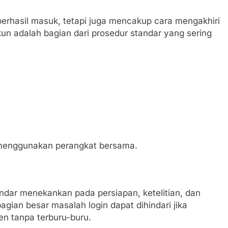
 berhasil masuk, tetapi juga mencakup cara mengakhiri
un adalah bagian dari prosedur standar yang sering
t menggunakan perangkat bersama.
dar menekankan pada persiapan, ketelitian, dan
gian besar masalah login dapat dihindari jika
en tanpa terburu-buru.