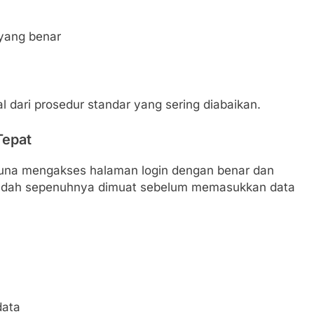
yang benar
 dari prosedur standar yang sering diabaikan.
Tepat
guna mengakses halaman login dengan benar dan
n sudah sepenuhnya dimuat sebelum memasukkan data
data