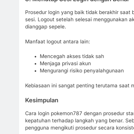
Prosedur login yang baik tidak berakhir saat
sesi. Logout setelah selesai menggunakan ak
dianggap sepele.
Manfaat logout antara lain:
Mencegah akses tidak sah
Menjaga privasi akun
Mengurangi risiko penyalahgunaan
Kebiasaan ini sangat penting terutama saa
Kesimpulan
Cara login pokemon787 dengan prosedur stan
kepatuhan terhadap langkah yang benar. Seba
pengguna mengikuti prosedur secara konsist