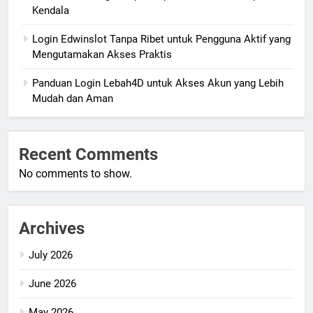
Kendala
Login Edwinslot Tanpa Ribet untuk Pengguna Aktif yang
Mengutamakan Akses Praktis
Panduan Login Lebah4D untuk Akses Akun yang Lebih
Mudah dan Aman
Recent Comments
No comments to show.
Archives
July 2026
June 2026
May 2026