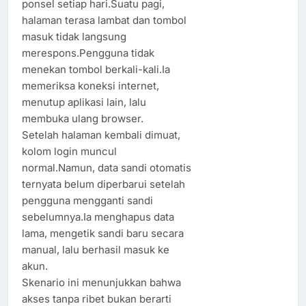
ponsel setiap hari.Suatu pagi,
halaman terasa lambat dan tombol
masuk tidak langsung
merespons.Pengguna tidak
menekan tombol berkali-kali.Ia
memeriksa koneksi internet,
menutup aplikasi lain, lalu
membuka ulang browser.
Setelah halaman kembali dimuat,
kolom login muncul
normal.Namun, data sandi otomatis
ternyata belum diperbarui setelah
pengguna mengganti sandi
sebelumnya.Ia menghapus data
lama, mengetik sandi baru secara
manual, lalu berhasil masuk ke
akun.
Skenario ini menunjukkan bahwa
akses tanpa ribet bukan berarti