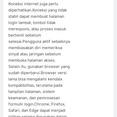
Koneksi internet juga perlu
diperhatikan.Koneksi yang tidak
stabil dapat membuat halaman
login lambat, tombol tidak
merespons, atau proses masuk
berhenti sebelum
selesai.Pengguna aktif sebaiknya
membiasakan diri memeriksa
sinyal atau jaringan sebelum
membuka halaman akses.
Selain itu, gunakan browser yang
sudah diperbarui.Browser versi
lama bisa mengalami kendala
kompatibilitas, terutama pada
tampilan halaman, sistem
keamanan, dan pemrosesan
formulir login.Chrome, Firefox,
Safari, dan Edge dapat menjadi
pilihan selama digunakan dalam