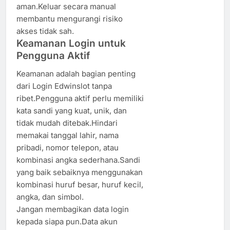
aman.Keluar secara manual
membantu mengurangi risiko
akses tidak sah.
Keamanan Login untuk
Pengguna Aktif
Keamanan adalah bagian penting
dari Login Edwinslot tanpa
ribet.Pengguna aktif perlu memiliki
kata sandi yang kuat, unik, dan
tidak mudah ditebak.Hindari
memakai tanggal lahir, nama
pribadi, nomor telepon, atau
kombinasi angka sederhana.Sandi
yang baik sebaiknya menggunakan
kombinasi huruf besar, huruf kecil,
angka, dan simbol.
Jangan membagikan data login
kepada siapa pun.Data akun