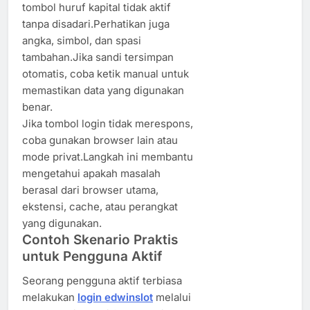
tombol huruf kapital tidak aktif
tanpa disadari.Perhatikan juga
angka, simbol, dan spasi
tambahan.Jika sandi tersimpan
otomatis, coba ketik manual untuk
memastikan data yang digunakan
benar.
Jika tombol login tidak merespons,
coba gunakan browser lain atau
mode privat.Langkah ini membantu
mengetahui apakah masalah
berasal dari browser utama,
ekstensi, cache, atau perangkat
yang digunakan.
Contoh Skenario Praktis
untuk Pengguna Aktif
Seorang pengguna aktif terbiasa
melakukan
login edwinslot
melalui