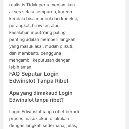
realistis.Tidak perlu menjanjikan
akses selalu sempurna, karena
kendala bisa muncul dari koneksi,
perangkat, browser, atau
kesalahan input.Yang paling
penting adalah memberi langkah
yang masuk akal, mudah diikuti,
dan membantu pengguna
mengambil keputusan dengan
lebih aman.
FAQ Seputar Login
Edwinslot Tanpa Ribet
Apa yang dimaksud Login
Edwinslot tanpa ribet?
Login Edwinslot tanpa ribet berarti
proses masuk akun dilakukan
dengan langkah sederhana, jelas,