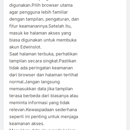
digunakan.Pilih browser utama
agar pengguna lebih familiar
dengan tampilan, pengaturan, dan
fitur keamanannya.Setelah itu,
masuk ke halaman akses yang
biasa digunakan untuk membuka
akun Edwinslot.
Saat halaman terbuka, perhatikan
tampilan secara singkat.Pastikan
tidak ada peringatan keamanan
dari browser dan halaman terlihat
normal.Jangan langsung
memasukkan data jika tampilan
terasa berbeda dari biasanya atau
meminta informasi yang tidak
relevan.Kewaspadaan sederhana
seperti ini penting untuk menjaga
keamanan akses.