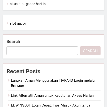
situs slot gacor hari ini
slot gacor
Search
SEARCH
Recent Posts
Langkah Aman Menggunakan TIARA4D Login melalui
Browser
Link Alternatif Aman untuk Kebutuhan Akses Harian
EDWINSLOT Login Cepat: Tips Masuk Akun tanpa