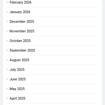
February 2026
January 2026
December 2025
November 2025
October 2025
September 2025
August 2025
July 2025
June 2025
May 2025
April 2025