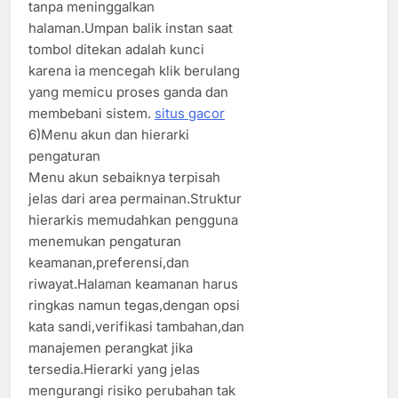
tanpa meninggalkan
halaman.Umpan balik instan saat
tombol ditekan adalah kunci
karena ia mencegah klik berulang
yang memicu proses ganda dan
membebani sistem.
situs gacor
6)Menu akun dan hierarki
pengaturan
Menu akun sebaiknya terpisah
jelas dari area permainan.Struktur
hierarkis memudahkan pengguna
menemukan pengaturan
keamanan,preferensi,dan
riwayat.Halaman keamanan harus
ringkas namun tegas,dengan opsi
kata sandi,verifikasi tambahan,dan
manajemen perangkat jika
tersedia.Hierarki yang jelas
mengurangi risiko perubahan tak