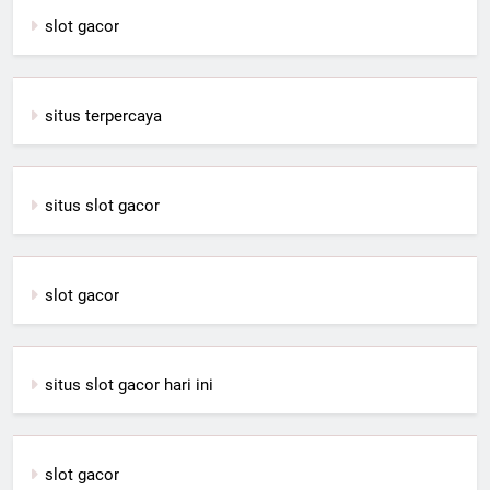
slot gacor
situs terpercaya
situs slot gacor
slot gacor
situs slot gacor hari ini
slot gacor