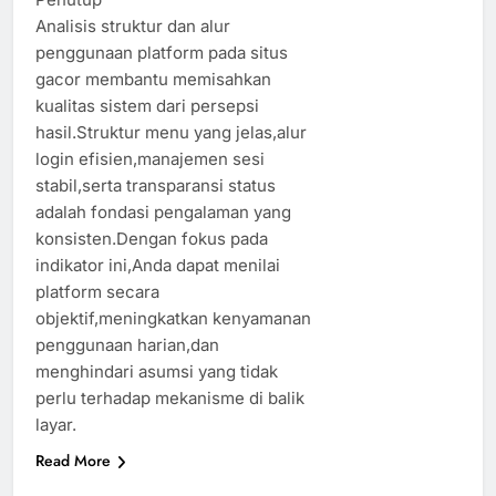
Analisis struktur dan alur
penggunaan platform pada situs
gacor membantu memisahkan
kualitas sistem dari persepsi
hasil.Struktur menu yang jelas,alur
login efisien,manajemen sesi
stabil,serta transparansi status
adalah fondasi pengalaman yang
konsisten.Dengan fokus pada
indikator ini,Anda dapat menilai
platform secara
objektif,meningkatkan kenyamanan
penggunaan harian,dan
menghindari asumsi yang tidak
perlu terhadap mekanisme di balik
layar.
Read More