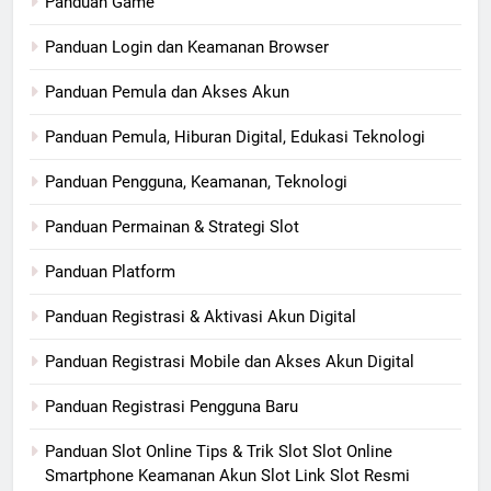
Panduan Game
Panduan Login dan Keamanan Browser
Panduan Pemula dan Akses Akun
Panduan Pemula, Hiburan Digital, Edukasi Teknologi
Panduan Pengguna, Keamanan, Teknologi
Panduan Permainan & Strategi Slot
Panduan Platform
Panduan Registrasi & Aktivasi Akun Digital
Panduan Registrasi Mobile dan Akses Akun Digital
Panduan Registrasi Pengguna Baru
Panduan Slot Online Tips & Trik Slot Slot Online
Smartphone Keamanan Akun Slot Link Slot Resmi