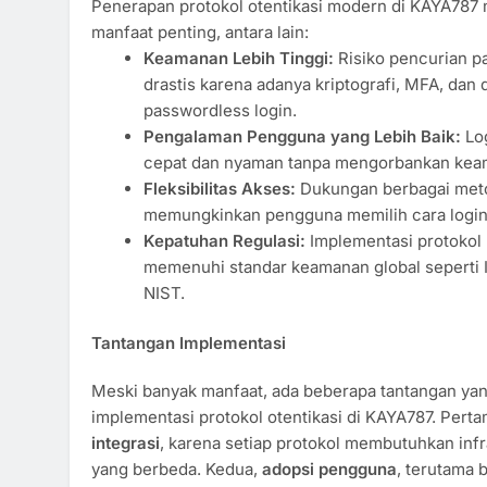
Penerapan protokol otentikasi modern di KAYA78
manfaat penting, antara lain:
Keamanan Lebih Tinggi:
Risiko pencurian p
drastis karena adanya kriptografi, MFA, dan
passwordless login.
Pengalaman Pengguna yang Lebih Baik:
Log
cepat dan nyaman tanpa mengorbankan kea
Fleksibilitas Akses:
Dukungan berbagai meto
memungkinkan pengguna memilih cara login 
Kepatuhan Regulasi:
Implementasi protoko
memenuhi standar keamanan global seperti 
NIST.
Tantangan Implementasi
Meski banyak manfaat, ada beberapa tantangan yan
implementasi protokol otentikasi di KAYA787. Pert
integrasi
, karena setiap protokol membutuhkan inf
yang berbeda. Kedua,
adopsi pengguna
, terutama 