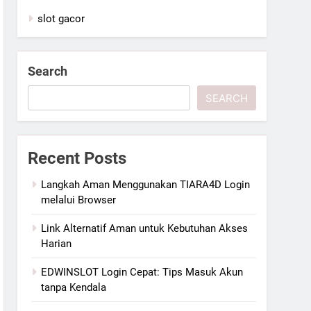
slot gacor
Search
SEARCH
Recent Posts
Langkah Aman Menggunakan TIARA4D Login
melalui Browser
Link Alternatif Aman untuk Kebutuhan Akses
Harian
EDWINSLOT Login Cepat: Tips Masuk Akun
tanpa Kendala