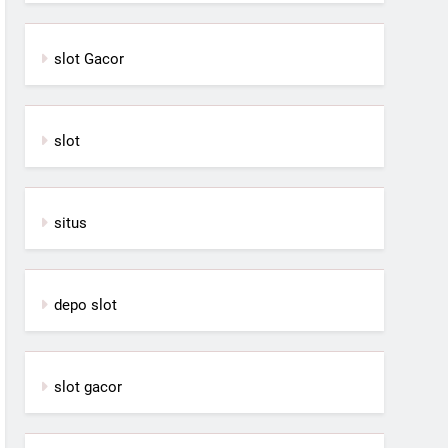
slot Gacor
slot
situs
depo slot
slot gacor