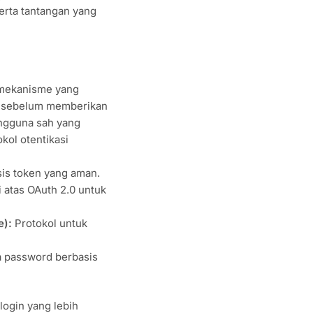
erta tantangan yang
n mekanisme yang
a sebelum memberikan
engguna sah yang
kol otentikasi
sis token yang aman.
i atas OAuth 2.0 untuk
e):
Protokol untuk
a password berbasis
login yang lebih