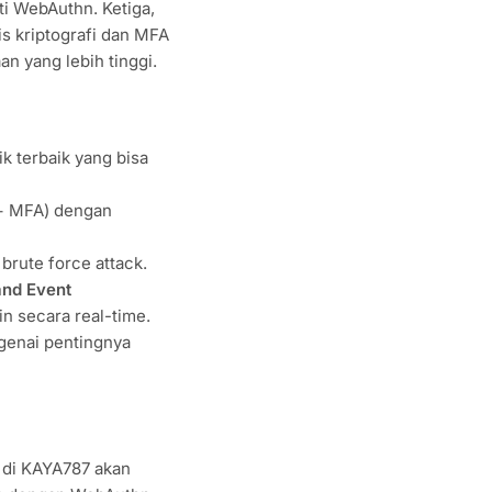
i WebAuthn. Ketiga,
is kriptografi dan MFA
n yang lebih tinggi.
k terbaik yang bisa
 + MFA) dengan
rute force attack.
and Event
in secara real-time.
enai pentingnya
i di KAYA787 akan