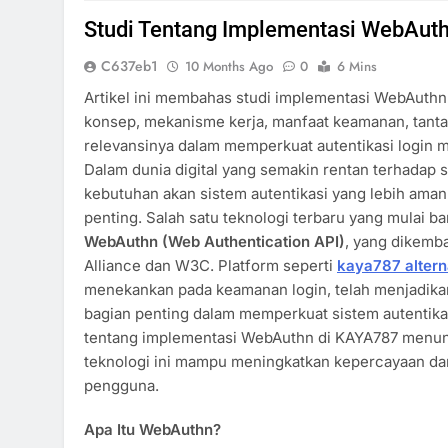
Studi Tentang Implementasi WebAut
C637eb1
10 Months Ago
0
6 Mins
Artikel ini membahas studi implementasi WebAuthn 
konsep, mekanisme kerja, manfaat keamanan, tant
relevansinya dalam memperkuat autentikasi login 
Dalam dunia digital yang semakin rentan terhadap s
kebutuhan akan sistem autentikasi yang lebih aman
penting. Salah satu teknologi terbaru yang mulai b
WebAuthn (Web Authentication API)
, yang dikemb
Alliance dan W3C. Platform seperti
kaya787 altern
menekankan pada keamanan login, telah menjadik
bagian penting dalam memperkuat sistem autentika
tentang implementasi WebAuthn di KAYA787 menu
teknologi ini mampu meningkatkan kepercayaan d
pengguna.
Apa Itu WebAuthn?