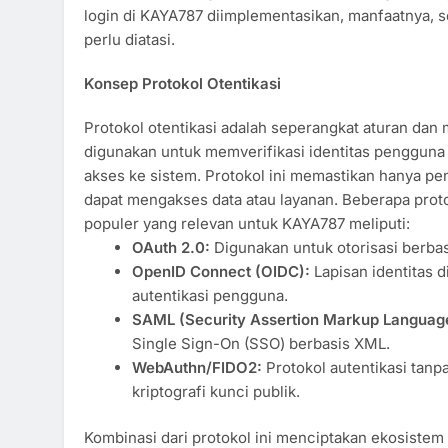
login di KAYA787 diimplementasikan, manfaatnya, s
perlu diatasi.
Konsep Protokol Otentikasi
Protokol otentikasi adalah seperangkat aturan da
digunakan untuk memverifikasi identitas penggun
akses ke sistem. Protokol ini memastikan hanya p
dapat mengakses data atau layanan. Beberapa proto
populer yang relevan untuk KAYA787 meliputi:
OAuth 2.0:
Digunakan untuk otorisasi berba
OpenID Connect (OIDC):
Lapisan identitas d
autentikasi pengguna.
SAML (Security Assertion Markup Languag
Single Sign-On (SSO) berbasis XML.
WebAuthn/FIDO2:
Protokol autentikasi tanp
kriptografi kunci publik.
Kombinasi dari protokol ini menciptakan ekosistem 