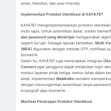
aman, fleksibel, dan user-friendly.
Implementasi Protokol Otentikasi di KAYA787
KAYA787 mengimplementasikan protokol otentikas
multi-lapis. Untuk autentikasi dasar, sistem mema
dan password yang dienkripsi
menggunakan algor
seperti bcrypt. Sebagai lapisan tambahan,
Multi-Fa
(MFA)
digunakan dengan metode OTP, notifikasi pus
biometrik.
Selain itu, KAYA787 juga menerapkan integrasi
OAu
Connect
agar pengguna dapat melakukan login deng
melalui layanan pihak ketiga, namun tetap dalam 
ketat. Implementasi
WebAuthn
semakin memperkuat
dengan memungkinkan autentikasi tanpa passwor
kriptografi atau biometrik.
Manfaat Penerapan Protokol Otentikasi