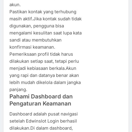
akun.
Pastikan kontak yang terhubung
masih aktif.Jika kontak sudah tidak
digunakan, pengguna bisa
mengalami kesulitan saat lupa kata
sandi atau membutuhkan
konfirmasi keamanan.
Pemeriksaan profil tidak harus
dilakukan setiap saat, tetapi perlu
menjadi kebiasaan berkala.Akun
yang rapi dan datanya benar akan
lebih mudah dikelola dalam jangka
panjang.
Pahami Dashboard dan
Pengaturan Keamanan
Dashboard adalah pusat navigasi
setelah Edwinslot Login berhasil
dilakukan.Di dalam dashboard,