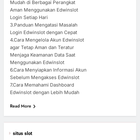
Mudah di Berbagai Perangkat
Aman Menggunakan Edwinslot
Login Setiap Hari
3.Panduan Mengatasi Masalah
Login Edwinslot dengan Cepat
4.Cara Mengelola Akun Edwinslot
agar Tetap Aman dan Teratur
Menjaga Keamanan Data Saat
Menggunakan Edwinslot
6.Cara Menyiapkan Informasi Akun
Sebelum Mengakses Edwinslot
7.Cara Memahami Dashboard
Edwinslot dengan Lebih Mudah
Read More
situs slot