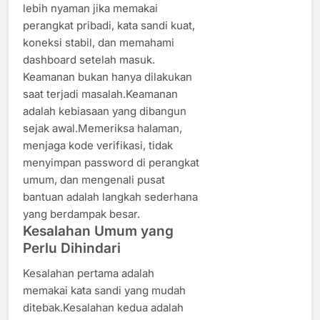
lebih nyaman jika memakai
perangkat pribadi, kata sandi kuat,
koneksi stabil, dan memahami
dashboard setelah masuk.
Keamanan bukan hanya dilakukan
saat terjadi masalah.Keamanan
adalah kebiasaan yang dibangun
sejak awal.Memeriksa halaman,
menjaga kode verifikasi, tidak
menyimpan password di perangkat
umum, dan mengenali pusat
bantuan adalah langkah sederhana
yang berdampak besar.
Kesalahan Umum yang
Perlu Dihindari
Kesalahan pertama adalah
memakai kata sandi yang mudah
ditebak.Kesalahan kedua adalah