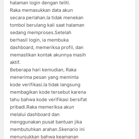
halaman login dengan teliti.
Raka memasukkan data akun
secara perlahan.Ia tidak menekan
tombol berulang kali saat halaman
sedang memproses.Setelah
berhasil login, ia membuka
dashboard, memeriksa profil, dan
memastikan kontak akunnya masih
aktif.
Beberapa hari kemudian, Raka
menerima pesan yang meminta
kode verifikasi.Ia tidak langsung
membagikan kode tersebut karena
tahu bahwa kode verifikasi bersifat
pribadi.Raka memeriksa akun
melalui dashboard dan
menggunakan pusat bantuan jika
membutuhkan arahan.Skenario ini
menunjukkan bahwa keamanan