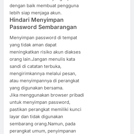
dengan baik membuat pengguna
lebih siap menjaga akun.
Hindari Menyimpan
Password Sembarangan
Menyimpan password di tempat
yang tidak aman dapat
meningkatkan risiko akun diakses
orang lain.Jangan menulis kata
sandi di catatan terbuka,
mengirimkannya melalui pesan,
atau menyimpannya di perangkat
yang digunakan bersama.
Jika menggunakan browser pribadi
untuk menyimpan password,
pastikan perangkat memiliki kunci
layar dan tidak digunakan
sembarang orang.Namun, pada
perangkat umum, penyimpanan