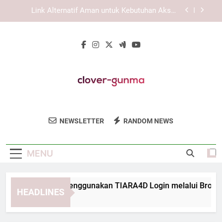
Skip
EDWINSLOT Login Cepat: Tips Masuk Akun tanpa
to
Kendala
content
Login Edwinslot Tanpa Ribet untuk Pengguna
Aktif yang Mengutamakan Akses Praktis
Langkah Aman Menggunakan TIARA4D Login
melalui Browser
Link Alternatif Aman untuk Kebutuhan Akses
Harian
EDWINSLOT Login Cepat: Tips Masuk Akun tanpa
Kendala
Clover Gunma
Dapatkan Produk Alami Yang Mendukung
Login Edwinslot Tanpa Ribet untuk Pengguna
NEWSLETTER
RANDOM NEWS
Aktif yang Mengutamakan Akses Praktis
Keberlanjutan Lingkungan Dari Clover
Gunma.
MENU
ngkah Aman Menggunakan TIARA4D Login melalui Browser
HEADLINES
Month Ago