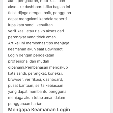
aktif, pengaturan, notifikasi, dan
akses ke dashboard.Jika bagian ini
tidak dijaga dengan baik, pengguna
dapat mengalami kendala seperti
lupa kata sandi, kesulitan
verifikasi, atau risiko akses dari
perangkat yang tidak aman.
Artikel ini membahas tips menjaga
keamanan akun saat Edwinslot
Login dengan pendekatan
profesional dan mudah
dipahami.Pembahasan mencakup
kata sandi, perangkat, koneksi,
browser, verifikasi, dashboard,
pusat bantuan, serta kebiasaan
yang dapat membantu pengguna
menjaga akun tetap aman dalam
penggunaan harian.
Mengapa Keamanan Login