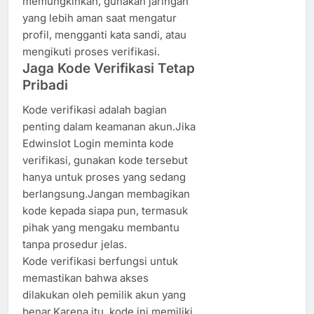
memungkinkan, gunakan jaringan
yang lebih aman saat mengatur
profil, mengganti kata sandi, atau
mengikuti proses verifikasi.
Jaga Kode Verifikasi Tetap
Pribadi
Kode verifikasi adalah bagian
penting dalam keamanan akun.Jika
Edwinslot Login meminta kode
verifikasi, gunakan kode tersebut
hanya untuk proses yang sedang
berlangsung.Jangan membagikan
kode kepada siapa pun, termasuk
pihak yang mengaku membantu
tanpa prosedur jelas.
Kode verifikasi berfungsi untuk
memastikan bahwa akses
dilakukan oleh pemilik akun yang
benar.Karena itu, kode ini memiliki