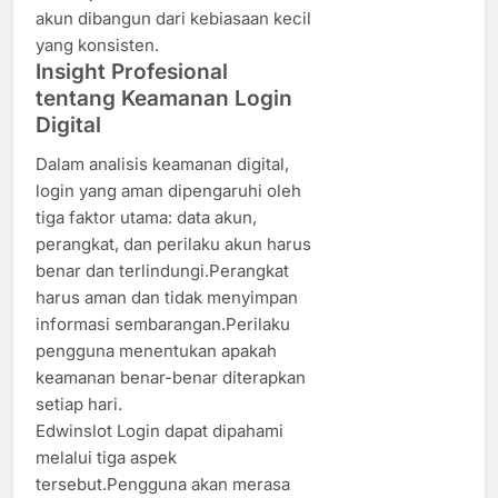
akun dibangun dari kebiasaan kecil
yang konsisten.
Insight Profesional
tentang Keamanan Login
Digital
Dalam analisis keamanan digital,
login yang aman dipengaruhi oleh
tiga faktor utama: data akun,
perangkat, dan perilaku akun harus
benar dan terlindungi.Perangkat
harus aman dan tidak menyimpan
informasi sembarangan.Perilaku
pengguna menentukan apakah
keamanan benar-benar diterapkan
setiap hari.
Edwinslot Login dapat dipahami
melalui tiga aspek
tersebut.Pengguna akan merasa