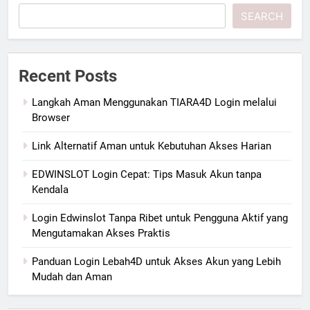
SEARCH
Recent Posts
Langkah Aman Menggunakan TIARA4D Login melalui
Browser
Link Alternatif Aman untuk Kebutuhan Akses Harian
EDWINSLOT Login Cepat: Tips Masuk Akun tanpa
Kendala
Login Edwinslot Tanpa Ribet untuk Pengguna Aktif yang
Mengutamakan Akses Praktis
Panduan Login Lebah4D untuk Akses Akun yang Lebih
Mudah dan Aman