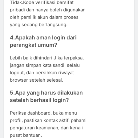
Tidak.Kode verifikasi bersifat
pribadi dan hanya boleh digunakan
oleh pemilik akun dalam proses
yang sedang berlangsung.
4.Apakah aman login dari
perangkat umum?
Lebih baik dihindari.Jika terpaksa,
jangan simpan kata sandi, selalu
logout, dan bersihkan riwayat
browser setelah selesai.
5.Apa yang harus dilakukan
setelah berhasil login?
Periksa dashboard, buka menu
profil, pastikan kontak aktif, pahami
pengaturan keamanan, dan kenali
pusat bantuan.