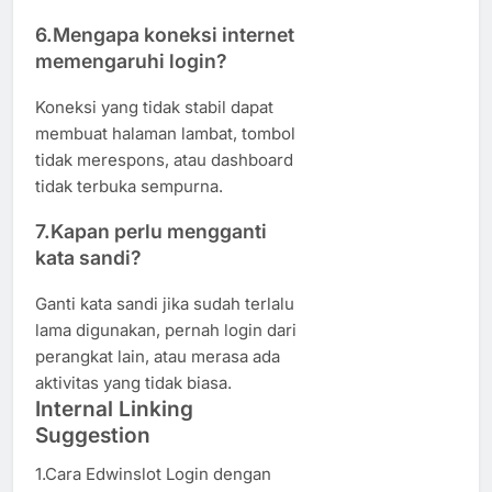
6.Mengapa koneksi internet
memengaruhi login?
Koneksi yang tidak stabil dapat
membuat halaman lambat, tombol
tidak merespons, atau dashboard
tidak terbuka sempurna.
7.Kapan perlu mengganti
kata sandi?
Ganti kata sandi jika sudah terlalu
lama digunakan, pernah login dari
perangkat lain, atau merasa ada
aktivitas yang tidak biasa.
Internal Linking
Suggestion
1.Cara Edwinslot Login dengan