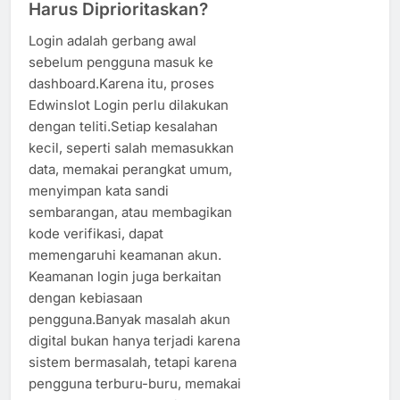
Harus Diprioritaskan?
Login adalah gerbang awal
sebelum pengguna masuk ke
dashboard.Karena itu, proses
Edwinslot Login perlu dilakukan
dengan teliti.Setiap kesalahan
kecil, seperti salah memasukkan
data, memakai perangkat umum,
menyimpan kata sandi
sembarangan, atau membagikan
kode verifikasi, dapat
memengaruhi keamanan akun.
Keamanan login juga berkaitan
dengan kebiasaan
pengguna.Banyak masalah akun
digital bukan hanya terjadi karena
sistem bermasalah, tetapi karena
pengguna terburu-buru, memakai