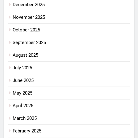
December 2025
November 2025
October 2025
September 2025
August 2025
July 2025
June 2025
May 2025
April 2025
March 2025
February 2025