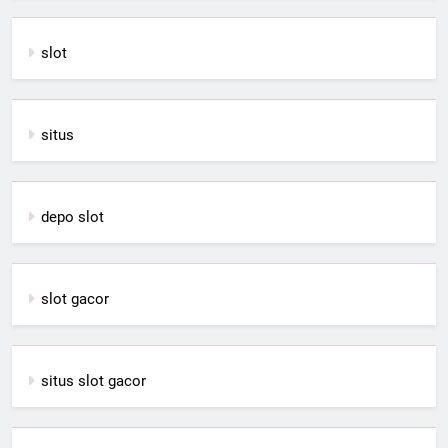
slot
situs
depo slot
slot gacor
situs slot gacor