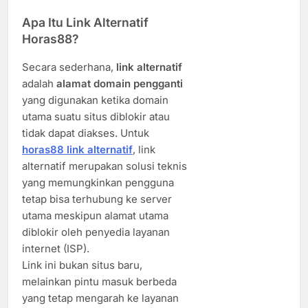
Apa Itu Link Alternatif
Horas88?
Secara sederhana,
link alternatif
adalah
alamat domain pengganti
yang digunakan ketika domain
utama suatu situs diblokir atau
tidak dapat diakses. Untuk
horas88 link alternatif
, link
alternatif merupakan solusi teknis
yang memungkinkan pengguna
tetap bisa terhubung ke server
utama meskipun alamat utama
diblokir oleh penyedia layanan
internet (ISP).
Link ini bukan situs baru,
melainkan pintu masuk berbeda
yang tetap mengarah ke layanan