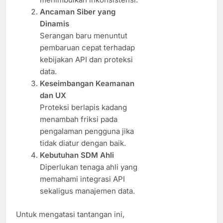
Ancaman Siber yang
Dinamis
Serangan baru menuntut
pembaruan cepat terhadap
kebijakan API dan proteksi
data.
Keseimbangan Keamanan
dan UX
Proteksi berlapis kadang
menambah friksi pada
pengalaman pengguna jika
tidak diatur dengan baik.
Kebutuhan SDM Ahli
Diperlukan tenaga ahli yang
memahami integrasi API
sekaligus manajemen data.
Untuk mengatasi tantangan ini,