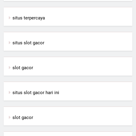
situs terpercaya
situs slot gacor
slot gacor
situs slot gacor hari ini
slot gacor