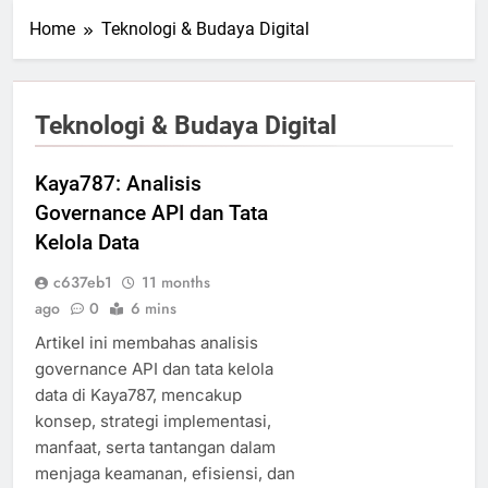
Home
Teknologi & Budaya Digital
Teknologi & Budaya Digital
Kaya787: Analisis
Governance API dan Tata
Kelola Data
c637eb1
11 months
ago
0
6 mins
Artikel ini membahas analisis
governance API dan tata kelola
data di Kaya787, mencakup
konsep, strategi implementasi,
manfaat, serta tantangan dalam
menjaga keamanan, efisiensi, dan