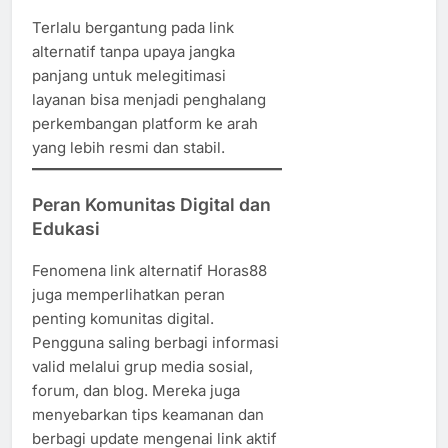
Terlalu bergantung pada link
alternatif tanpa upaya jangka
panjang untuk melegitimasi
layanan bisa menjadi penghalang
perkembangan platform ke arah
yang lebih resmi dan stabil.
Peran Komunitas Digital dan
Edukasi
Fenomena link alternatif Horas88
juga memperlihatkan peran
penting komunitas digital.
Pengguna saling berbagi informasi
valid melalui grup media sosial,
forum, dan blog. Mereka juga
menyebarkan tips keamanan dan
berbagi update mengenai link aktif