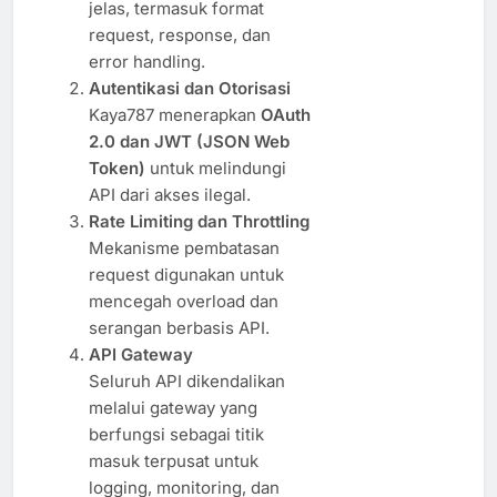
jelas, termasuk format
request, response, dan
error handling.
Autentikasi dan Otorisasi
Kaya787 menerapkan
OAuth
2.0 dan JWT (JSON Web
Token)
untuk melindungi
API dari akses ilegal.
Rate Limiting dan Throttling
Mekanisme pembatasan
request digunakan untuk
mencegah overload dan
serangan berbasis API.
API Gateway
Seluruh API dikendalikan
melalui gateway yang
berfungsi sebagai titik
masuk terpusat untuk
logging, monitoring, dan