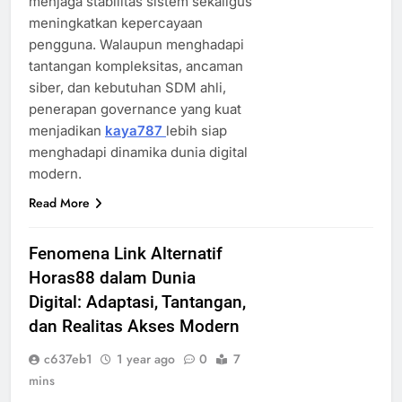
menjaga stabilitas sistem sekaligus
meningkatkan kepercayaan
pengguna. Walaupun menghadapi
tantangan kompleksitas, ancaman
siber, dan kebutuhan SDM ahli,
penerapan governance yang kuat
menjadikan
kaya787
lebih siap
menghadapi dinamika dunia digital
modern.
Read More
Fenomena Link Alternatif
Horas88 dalam Dunia
Digital: Adaptasi, Tantangan,
dan Realitas Akses Modern
c637eb1
1 year ago
0
7
mins