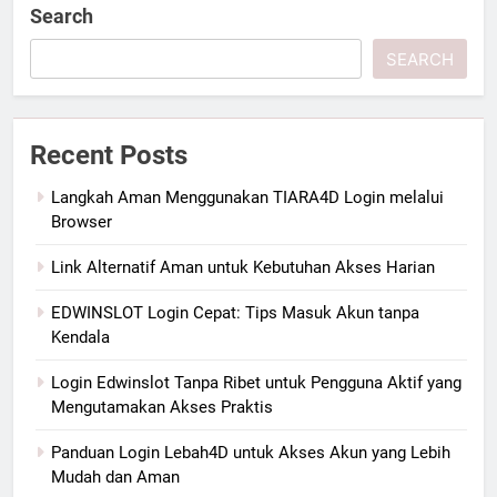
Search
SEARCH
Recent Posts
Langkah Aman Menggunakan TIARA4D Login melalui
Browser
Link Alternatif Aman untuk Kebutuhan Akses Harian
EDWINSLOT Login Cepat: Tips Masuk Akun tanpa
Kendala
Login Edwinslot Tanpa Ribet untuk Pengguna Aktif yang
Mengutamakan Akses Praktis
Panduan Login Lebah4D untuk Akses Akun yang Lebih
Mudah dan Aman