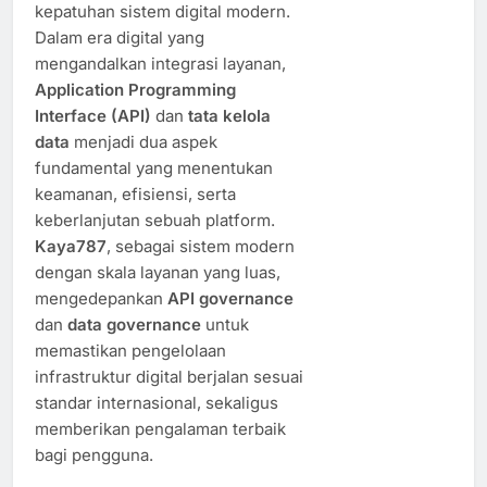
kepatuhan sistem digital modern.
Dalam era digital yang
mengandalkan integrasi layanan,
Application Programming
Interface (API)
dan
tata kelola
data
menjadi dua aspek
fundamental yang menentukan
keamanan, efisiensi, serta
keberlanjutan sebuah platform.
Kaya787
, sebagai sistem modern
dengan skala layanan yang luas,
mengedepankan
API governance
dan
data governance
untuk
memastikan pengelolaan
infrastruktur digital berjalan sesuai
standar internasional, sekaligus
memberikan pengalaman terbaik
bagi pengguna.