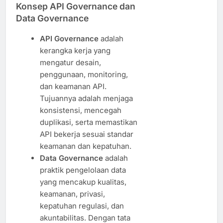
Konsep API Governance dan
Data Governance
API Governance
adalah
kerangka kerja yang
mengatur desain,
penggunaan, monitoring,
dan keamanan API.
Tujuannya adalah menjaga
konsistensi, mencegah
duplikasi, serta memastikan
API bekerja sesuai standar
keamanan dan kepatuhan.
Data Governance
adalah
praktik pengelolaan data
yang mencakup kualitas,
keamanan, privasi,
kepatuhan regulasi, dan
akuntabilitas. Dengan tata