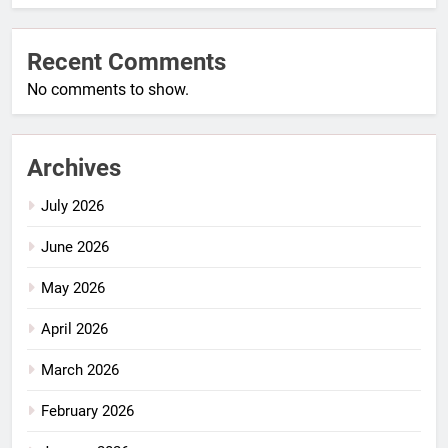
Recent Comments
No comments to show.
Archives
July 2026
June 2026
May 2026
April 2026
March 2026
February 2026