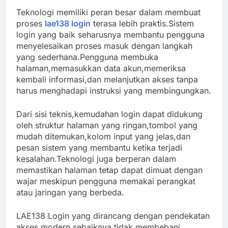
Teknologi memiliki peran besar dalam membuat
proses
lae138 login
terasa lebih praktis.Sistem
login yang baik seharusnya membantu pengguna
menyelesaikan proses masuk dengan langkah
yang sederhana.Pengguna membuka
halaman,memasukkan data akun,memeriksa
kembali informasi,dan melanjutkan akses tanpa
harus menghadapi instruksi yang membingungkan.
Dari sisi teknis,kemudahan login dapat didukung
oleh struktur halaman yang ringan,tombol yang
mudah ditemukan,kolom input yang jelas,dan
pesan sistem yang membantu ketika terjadi
kesalahan.Teknologi juga berperan dalam
memastikan halaman tetap dapat dimuat dengan
wajar meskipun pengguna memakai perangkat
atau jaringan yang berbeda.
LAE138 Login yang dirancang dengan pendekatan
akses modern sebaiknya tidak membebani