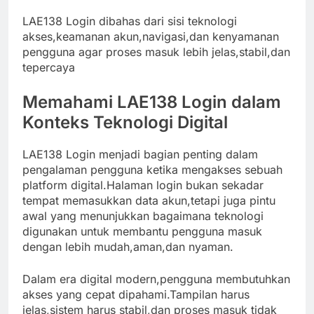
LAE138 Login dibahas dari sisi teknologi
akses,keamanan akun,navigasi,dan kenyamanan
pengguna agar proses masuk lebih jelas,stabil,dan
tepercaya
Memahami LAE138 Login dalam
Konteks Teknologi Digital
LAE138 Login menjadi bagian penting dalam
pengalaman pengguna ketika mengakses sebuah
platform digital.Halaman login bukan sekadar
tempat memasukkan data akun,tetapi juga pintu
awal yang menunjukkan bagaimana teknologi
digunakan untuk membantu pengguna masuk
dengan lebih mudah,aman,dan nyaman.
Dalam era digital modern,pengguna membutuhkan
akses yang cepat dipahami.Tampilan harus
jelas,sistem harus stabil,dan proses masuk tidak