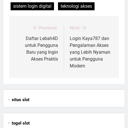
sistem login digital
teknologi akses
Previous:
Next:
Post
navigation
Daftar Lebah4D
Login Kaya787 dan
untuk Pengguna
Pengalaman Akses
Baru yang Ingin
yang Lebih Nyaman
Akses Praktis
untuk Pengguna
Modern
situs slot
togel slot