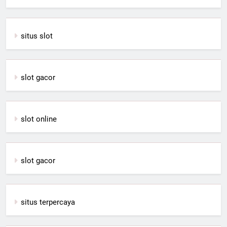
situs slot
slot gacor
slot online
slot gacor
situs terpercaya