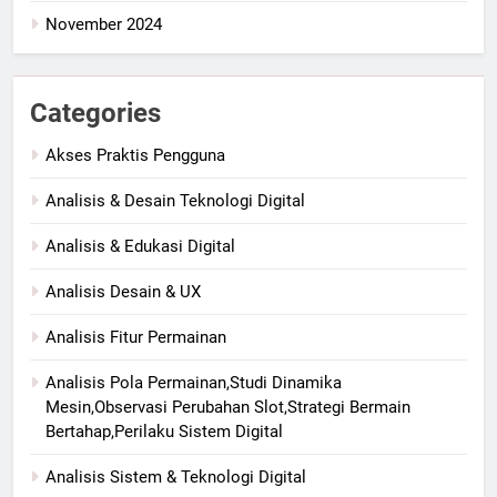
November 2024
Categories
Akses Praktis Pengguna
Analisis & Desain Teknologi Digital
Analisis & Edukasi Digital
Analisis Desain & UX
Analisis Fitur Permainan
Analisis Pola Permainan,Studi Dinamika
Mesin,Observasi Perubahan Slot,Strategi Bermain
Bertahap,Perilaku Sistem Digital
Analisis Sistem & Teknologi Digital