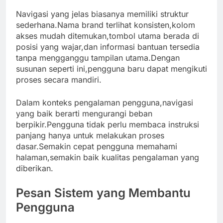
Navigasi yang jelas biasanya memiliki struktur
sederhana.Nama brand terlihat konsisten,kolom
akses mudah ditemukan,tombol utama berada di
posisi yang wajar,dan informasi bantuan tersedia
tanpa mengganggu tampilan utama.Dengan
susunan seperti ini,pengguna baru dapat mengikuti
proses secara mandiri.
Dalam konteks pengalaman pengguna,navigasi
yang baik berarti mengurangi beban
berpikir.Pengguna tidak perlu membaca instruksi
panjang hanya untuk melakukan proses
dasar.Semakin cepat pengguna memahami
halaman,semakin baik kualitas pengalaman yang
diberikan.
Pesan Sistem yang Membantu
Pengguna