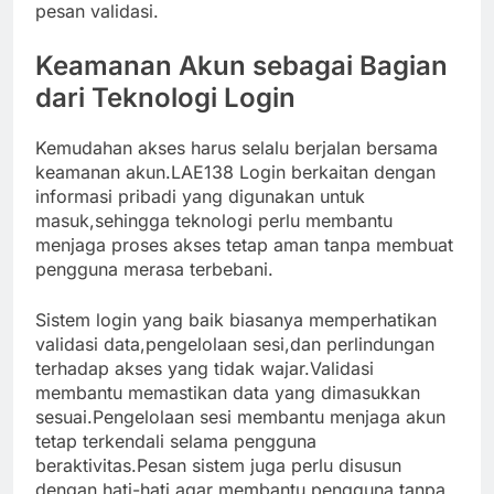
pesan validasi.
Keamanan Akun sebagai Bagian
dari Teknologi Login
Kemudahan akses harus selalu berjalan bersama
keamanan akun.LAE138 Login berkaitan dengan
informasi pribadi yang digunakan untuk
masuk,sehingga teknologi perlu membantu
menjaga proses akses tetap aman tanpa membuat
pengguna merasa terbebani.
Sistem login yang baik biasanya memperhatikan
validasi data,pengelolaan sesi,dan perlindungan
terhadap akses yang tidak wajar.Validasi
membantu memastikan data yang dimasukkan
sesuai.Pengelolaan sesi membantu menjaga akun
tetap terkendali selama pengguna
beraktivitas.Pesan sistem juga perlu disusun
dengan hati-hati agar membantu pengguna tanpa