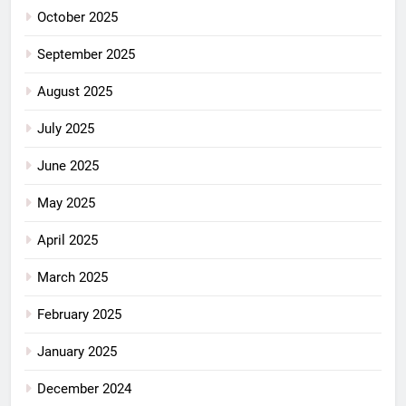
October 2025
September 2025
August 2025
July 2025
June 2025
May 2025
April 2025
March 2025
February 2025
January 2025
December 2024