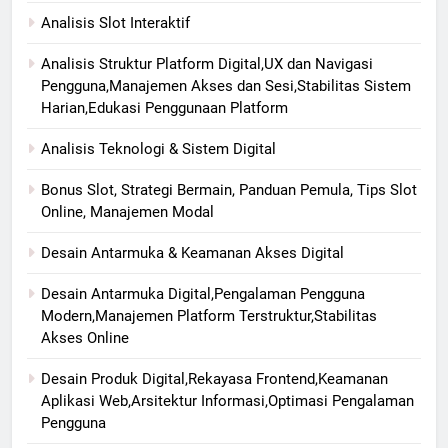
Analisis Slot Interaktif
Analisis Struktur Platform Digital,UX dan Navigasi
Pengguna,Manajemen Akses dan Sesi,Stabilitas Sistem
Harian,Edukasi Penggunaan Platform
Analisis Teknologi & Sistem Digital
Bonus Slot, Strategi Bermain, Panduan Pemula, Tips Slot
Online, Manajemen Modal
Desain Antarmuka & Keamanan Akses Digital
Desain Antarmuka Digital,Pengalaman Pengguna
Modern,Manajemen Platform Terstruktur,Stabilitas
Akses Online
Desain Produk Digital,Rekayasa Frontend,Keamanan
Aplikasi Web,Arsitektur Informasi,Optimasi Pengalaman
Pengguna