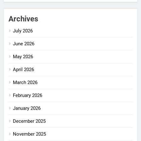
Archives
July 2026
June 2026
May 2026
April 2026
March 2026
February 2026
January 2026
December 2025
November 2025