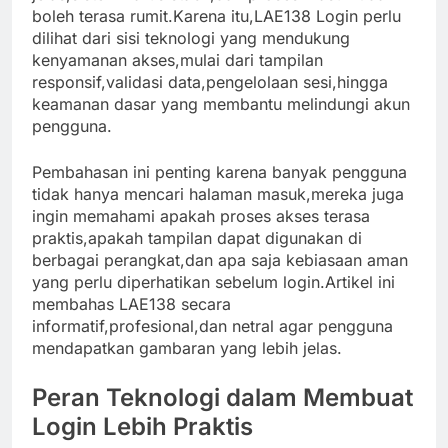
boleh terasa rumit.Karena itu,LAE138 Login perlu
dilihat dari sisi teknologi yang mendukung
kenyamanan akses,mulai dari tampilan
responsif,validasi data,pengelolaan sesi,hingga
keamanan dasar yang membantu melindungi akun
pengguna.
Pembahasan ini penting karena banyak pengguna
tidak hanya mencari halaman masuk,mereka juga
ingin memahami apakah proses akses terasa
praktis,apakah tampilan dapat digunakan di
berbagai perangkat,dan apa saja kebiasaan aman
yang perlu diperhatikan sebelum login.Artikel ini
membahas LAE138 secara
informatif,profesional,dan netral agar pengguna
mendapatkan gambaran yang lebih jelas.
Peran Teknologi dalam Membuat
Login Lebih Praktis