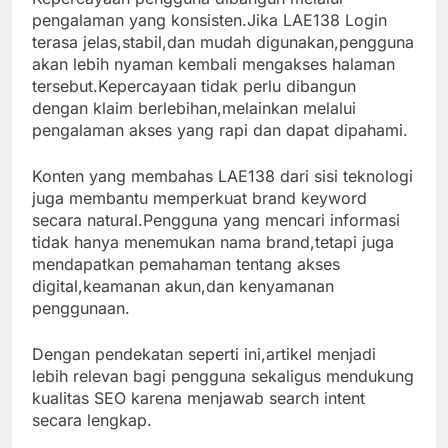
pengalaman yang konsisten.Jika LAE138 Login
terasa jelas,stabil,dan mudah digunakan,pengguna
akan lebih nyaman kembali mengakses halaman
tersebut.Kepercayaan tidak perlu dibangun
dengan klaim berlebihan,melainkan melalui
pengalaman akses yang rapi dan dapat dipahami.
Konten yang membahas LAE138 dari sisi teknologi
juga membantu memperkuat brand keyword
secara natural.Pengguna yang mencari informasi
tidak hanya menemukan nama brand,tetapi juga
mendapatkan pemahaman tentang akses
digital,keamanan akun,dan kenyamanan
penggunaan.
Dengan pendekatan seperti ini,artikel menjadi
lebih relevan bagi pengguna sekaligus mendukung
kualitas SEO karena menjawab search intent
secara lengkap.