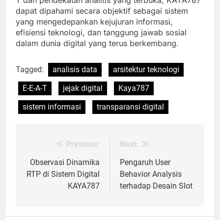
T dan pendekatan analitis yang terbuka, KAYA787
dapat dipahami secara objektif sebagai sistem
yang mengedepankan kejujuran informasi,
efisiensi teknologi, dan tanggung jawab sosial
dalam dunia digital yang terus berkembang.
Tagged:
analisis data
arsitektur teknologi
E-E-A-T
jejak digital
Kaya787
sistem informasi
transparansi digital
Previous:
Next:
Post
navigation
Observasi Dinamika
Pengaruh User
RTP di Sistem Digital
Behavior Analysis
KAYA787
terhadap Desain Slot