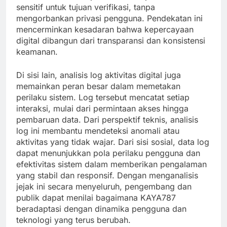
sensitif untuk tujuan verifikasi, tanpa
mengorbankan privasi pengguna. Pendekatan ini
mencerminkan kesadaran bahwa kepercayaan
digital dibangun dari transparansi dan konsistensi
keamanan.
Di sisi lain, analisis log aktivitas digital juga
memainkan peran besar dalam memetakan
perilaku sistem. Log tersebut mencatat setiap
interaksi, mulai dari permintaan akses hingga
pembaruan data. Dari perspektif teknis, analisis
log ini membantu mendeteksi anomali atau
aktivitas yang tidak wajar. Dari sisi sosial, data log
dapat menunjukkan pola perilaku pengguna dan
efektivitas sistem dalam memberikan pengalaman
yang stabil dan responsif. Dengan menganalisis
jejak ini secara menyeluruh, pengembang dan
publik dapat menilai bagaimana KAYA787
beradaptasi dengan dinamika pengguna dan
teknologi yang terus berubah.