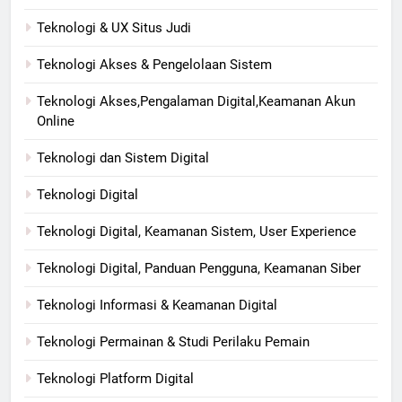
Teknologi & UX Situs Judi
Teknologi Akses & Pengelolaan Sistem
Teknologi Akses,Pengalaman Digital,Keamanan Akun
Online
Teknologi dan Sistem Digital
Teknologi Digital
Teknologi Digital, Keamanan Sistem, User Experience
Teknologi Digital, Panduan Pengguna, Keamanan Siber
Teknologi Informasi & Keamanan Digital
Teknologi Permainan & Studi Perilaku Pemain
Teknologi Platform Digital