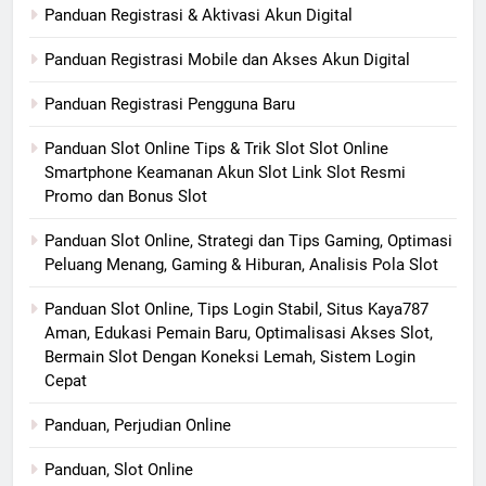
Panduan Registrasi & Aktivasi Akun Digital
Panduan Registrasi Mobile dan Akses Akun Digital
Panduan Registrasi Pengguna Baru
Panduan Slot Online Tips & Trik Slot Slot Online
Smartphone Keamanan Akun Slot Link Slot Resmi
Promo dan Bonus Slot
Panduan Slot Online, Strategi dan Tips Gaming, Optimasi
Peluang Menang, Gaming & Hiburan, Analisis Pola Slot
Panduan Slot Online, Tips Login Stabil, Situs Kaya787
Aman, Edukasi Pemain Baru, Optimalisasi Akses Slot,
Bermain Slot Dengan Koneksi Lemah, Sistem Login
Cepat
Panduan, Perjudian Online
Panduan, Slot Online