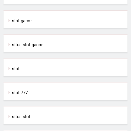
slot gacor
situs slot gacor
slot
slot 777
situs slot