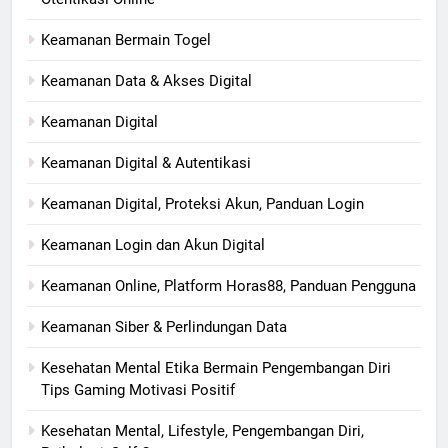
Keamanan Bermain Togel
Keamanan Data & Akses Digital
Keamanan Digital
Keamanan Digital & Autentikasi
Keamanan Digital, Proteksi Akun, Panduan Login
Keamanan Login dan Akun Digital
Keamanan Online, Platform Horas88, Panduan Pengguna
Keamanan Siber & Perlindungan Data
Kesehatan Mental Etika Bermain Pengembangan Diri
Tips Gaming Motivasi Positif
Kesehatan Mental, Lifestyle, Pengembangan Diri,