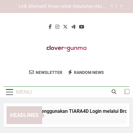
Skip
EDWINSLOT Login Cepat: Tips Masuk Akun tanpa
to
Kendala
content
Login Edwinslot Tanpa Ribet untuk Pengguna
Aktif yang Mengutamakan Akses Praktis
Langkah Aman Menggunakan TIARA4D Login
melalui Browser
Link Alternatif Aman untuk Kebutuhan Akses
Harian
EDWINSLOT Login Cepat: Tips Masuk Akun tanpa
Kendala
Clover Gunma
Dapatkan Produk Alami Yang Mendukung
Login Edwinslot Tanpa Ribet untuk Pengguna
NEWSLETTER
RANDOM NEWS
Aktif yang Mengutamakan Akses Praktis
Keberlanjutan Lingkungan Dari Clover
Gunma.
MENU
angkah Aman Menggunakan TIARA4D Login melalui Browser
HEADLINES
Month Ago