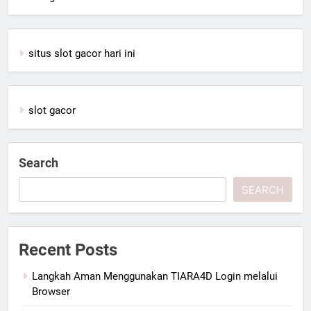
situs slot gacor hari ini
slot gacor
Search
SEARCH
Recent Posts
Langkah Aman Menggunakan TIARA4D Login melalui
Browser