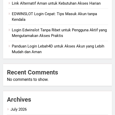
Link Alternatif Aman untuk Kebutuhan Akses Harian
EDWINSLOT Login Cepat: Tips Masuk Akun tanpa
Kendala
Login Edwinslot Tanpa Ribet untuk Pengguna Aktif yang
Mengutamakan Akses Praktis
Panduan Login Lebah4D untuk Akses Akun yang Lebih
Mudah dan Aman
Recent Comments
No comments to show.
Archives
July 2026