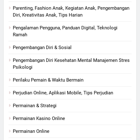
Parenting, Fashion Anak, Kegiatan Anak, Pengembangan
Diri, Kreativitas Anak, Tips Harian
Pengalaman Pengguna, Panduan Digital, Teknologi
Ramah
Pengembangan Diri & Sosial
Pengembangan Diri Kesehatan Mental Manajemen Stres
Psikologi
Perilaku Pemain & Waktu Bermain
Perjudian Online, Aplikasi Mobile, Tips Perjudian
Permainan & Strategi
Permainan Kasino Online
Permainan Online