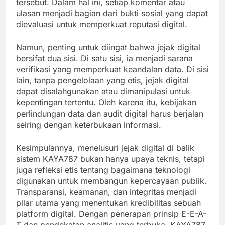
tersebut. Dalam hal ini, setiap komentar atau
ulasan menjadi bagian dari bukti sosial yang dapat
dievaluasi untuk memperkuat reputasi digital.
Namun, penting untuk diingat bahwa jejak digital
bersifat dua sisi. Di satu sisi, ia menjadi sarana
verifikasi yang memperkuat keandalan data. Di sisi
lain, tanpa pengelolaan yang etis, jejak digital
dapat disalahgunakan atau dimanipulasi untuk
kepentingan tertentu. Oleh karena itu, kebijakan
perlindungan data dan audit digital harus berjalan
seiring dengan keterbukaan informasi.
Kesimpulannya, menelusuri jejak digital di balik
sistem KAYA787 bukan hanya upaya teknis, tetapi
juga refleksi etis tentang bagaimana teknologi
digunakan untuk membangun kepercayaan publik.
Transparansi, keamanan, dan integritas menjadi
pilar utama yang menentukan kredibilitas sebuah
platform digital. Dengan penerapan prinsip E-E-A-