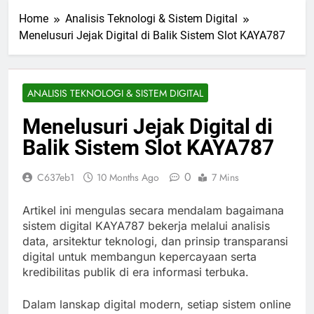
Home
Analisis Teknologi & Sistem Digital
Menelusuri Jejak Digital di Balik Sistem Slot KAYA787
ANALISIS TEKNOLOGI & SISTEM DIGITAL
Menelusuri Jejak Digital di
Balik Sistem Slot KAYA787
0
C637eb1
10 Months Ago
7 Mins
Artikel ini mengulas secara mendalam bagaimana
sistem digital KAYA787 bekerja melalui analisis
data, arsitektur teknologi, dan prinsip transparansi
digital untuk membangun kepercayaan serta
kredibilitas publik di era informasi terbuka.
Dalam lanskap digital modern, setiap sistem online