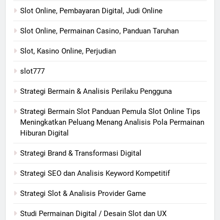
Slot Online, Pembayaran Digital, Judi Online
Slot Online, Permainan Casino, Panduan Taruhan
Slot, Kasino Online, Perjudian
slot777
Strategi Bermain & Analisis Perilaku Pengguna
Strategi Bermain Slot Panduan Pemula Slot Online Tips
Meningkatkan Peluang Menang Analisis Pola Permainan
Hiburan Digital
Strategi Brand & Transformasi Digital
Strategi SEO dan Analisis Keyword Kompetitif
Strategi Slot & Analisis Provider Game
Studi Permainan Digital / Desain Slot dan UX