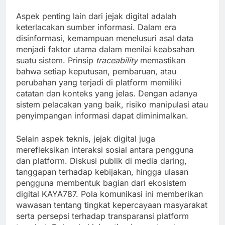
Aspek penting lain dari jejak digital adalah
keterlacakan sumber informasi. Dalam era
disinformasi, kemampuan menelusuri asal data
menjadi faktor utama dalam menilai keabsahan
suatu sistem. Prinsip
traceability
memastikan
bahwa setiap keputusan, pembaruan, atau
perubahan yang terjadi di platform memiliki
catatan dan konteks yang jelas. Dengan adanya
sistem pelacakan yang baik, risiko manipulasi atau
penyimpangan informasi dapat diminimalkan.
Selain aspek teknis, jejak digital juga
merefleksikan interaksi sosial antara pengguna
dan platform. Diskusi publik di media daring,
tanggapan terhadap kebijakan, hingga ulasan
pengguna membentuk bagian dari ekosistem
digital KAYA787. Pola komunikasi ini memberikan
wawasan tentang tingkat kepercayaan masyarakat
serta persepsi terhadap transparansi platform