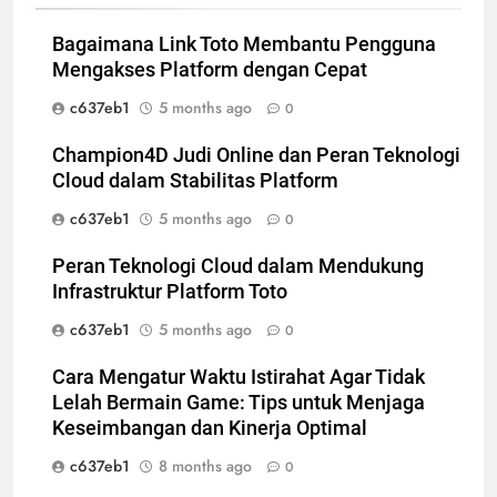
Bagaimana Link Toto Membantu Pengguna
Mengakses Platform dengan Cepat
c637eb1
5 months ago
0
Champion4D Judi Online dan Peran Teknologi
Cloud dalam Stabilitas Platform
c637eb1
5 months ago
0
Peran Teknologi Cloud dalam Mendukung
Infrastruktur Platform Toto
c637eb1
5 months ago
0
Cara Mengatur Waktu Istirahat Agar Tidak
Lelah Bermain Game: Tips untuk Menjaga
Keseimbangan dan Kinerja Optimal
c637eb1
8 months ago
0