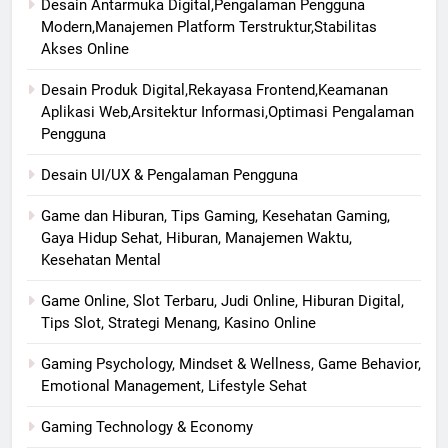
Desain Antarmuka Digital,Pengalaman Pengguna
Modern,Manajemen Platform Terstruktur,Stabilitas
Akses Online
Desain Produk Digital,Rekayasa Frontend,Keamanan
Aplikasi Web,Arsitektur Informasi,Optimasi Pengalaman
Pengguna
Desain UI/UX & Pengalaman Pengguna
Game dan Hiburan, Tips Gaming, Kesehatan Gaming,
Gaya Hidup Sehat, Hiburan, Manajemen Waktu,
Kesehatan Mental
Game Online, Slot Terbaru, Judi Online, Hiburan Digital,
Tips Slot, Strategi Menang, Kasino Online
Gaming Psychology, Mindset & Wellness, Game Behavior,
Emotional Management, Lifestyle Sehat
Gaming Technology & Economy