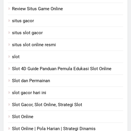
Review Situs Game Online
situs gacor
situs slot gacor
situs slot online resmi
slot
Slot 4D Guide Panduan Pemula Edukasi Slot Online
Slot dan Permainan
slot gacor hari ini
Slot Gacor, Slot Online, Strategi Slot
Slot Online
Slot Online | Pola Harian | Strategi Dinamis