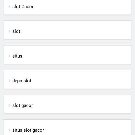
slot Gacor
slot
situs
depo slot
slot gacor
situs slot gacor