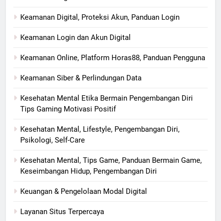
Keamanan Digital, Proteksi Akun, Panduan Login
Keamanan Login dan Akun Digital
Keamanan Online, Platform Horas88, Panduan Pengguna
Keamanan Siber & Perlindungan Data
Kesehatan Mental Etika Bermain Pengembangan Diri
Tips Gaming Motivasi Positif
Kesehatan Mental, Lifestyle, Pengembangan Diri,
Psikologi, Self-Care
Kesehatan Mental, Tips Game, Panduan Bermain Game,
Keseimbangan Hidup, Pengembangan Diri
Keuangan & Pengelolaan Modal Digital
Layanan Situs Terpercaya