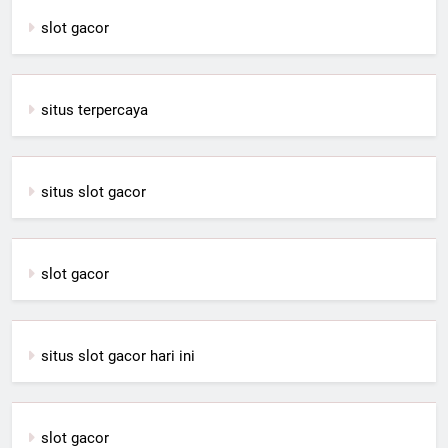
slot gacor
situs terpercaya
situs slot gacor
slot gacor
situs slot gacor hari ini
slot gacor