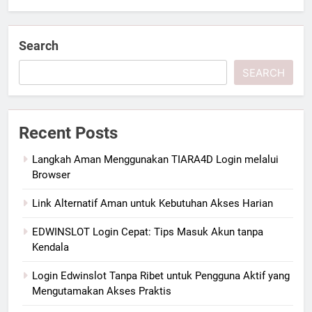
Search
SEARCH
Recent Posts
Langkah Aman Menggunakan TIARA4D Login melalui
Browser
Link Alternatif Aman untuk Kebutuhan Akses Harian
EDWINSLOT Login Cepat: Tips Masuk Akun tanpa
Kendala
Login Edwinslot Tanpa Ribet untuk Pengguna Aktif yang
Mengutamakan Akses Praktis