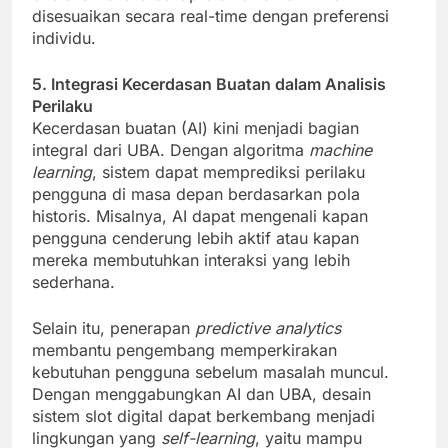
disesuaikan secara real-time dengan preferensi
individu.
5. Integrasi Kecerdasan Buatan dalam Analisis
Perilaku
Kecerdasan buatan (AI) kini menjadi bagian
integral dari UBA. Dengan algoritma
machine
learning
, sistem dapat memprediksi perilaku
pengguna di masa depan berdasarkan pola
historis. Misalnya, AI dapat mengenali kapan
pengguna cenderung lebih aktif atau kapan
mereka membutuhkan interaksi yang lebih
sederhana.
Selain itu, penerapan
predictive analytics
membantu pengembang memperkirakan
kebutuhan pengguna sebelum masalah muncul.
Dengan menggabungkan AI dan UBA, desain
sistem slot digital dapat berkembang menjadi
lingkungan yang
self-learning
, yaitu mampu