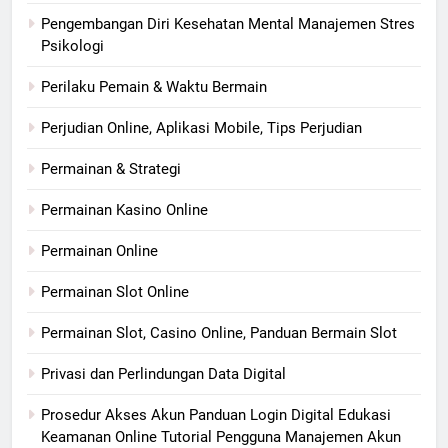
Pengembangan Diri Kesehatan Mental Manajemen Stres
Psikologi
Perilaku Pemain & Waktu Bermain
Perjudian Online, Aplikasi Mobile, Tips Perjudian
Permainan & Strategi
Permainan Kasino Online
Permainan Online
Permainan Slot Online
Permainan Slot, Casino Online, Panduan Bermain Slot
Privasi dan Perlindungan Data Digital
Prosedur Akses Akun Panduan Login Digital Edukasi
Keamanan Online Tutorial Pengguna Manajemen Akun