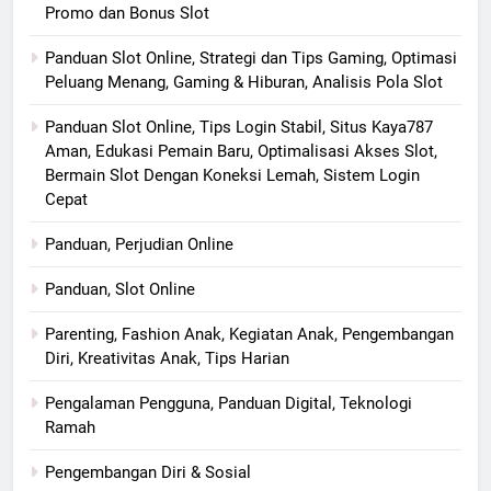
Promo dan Bonus Slot
Panduan Slot Online, Strategi dan Tips Gaming, Optimasi
Peluang Menang, Gaming & Hiburan, Analisis Pola Slot
Panduan Slot Online, Tips Login Stabil, Situs Kaya787
Aman, Edukasi Pemain Baru, Optimalisasi Akses Slot,
Bermain Slot Dengan Koneksi Lemah, Sistem Login
Cepat
Panduan, Perjudian Online
Panduan, Slot Online
Parenting, Fashion Anak, Kegiatan Anak, Pengembangan
Diri, Kreativitas Anak, Tips Harian
Pengalaman Pengguna, Panduan Digital, Teknologi
Ramah
Pengembangan Diri & Sosial