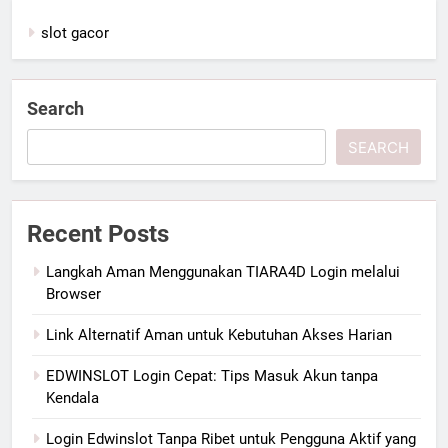
slot gacor
Search
SEARCH
Recent Posts
Langkah Aman Menggunakan TIARA4D Login melalui
Browser
Link Alternatif Aman untuk Kebutuhan Akses Harian
EDWINSLOT Login Cepat: Tips Masuk Akun tanpa
Kendala
Login Edwinslot Tanpa Ribet untuk Pengguna Aktif yang