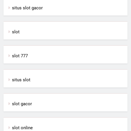
situs slot gacor
slot
slot 777
situs slot
slot gacor
slot online