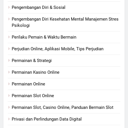
Pengembangan Diri & Sosial
Pengembangan Diri Kesehatan Mental Manajemen Stres
Psikologi
Perilaku Pemain & Waktu Bermain
Perjudian Online, Aplikasi Mobile, Tips Perjudian
Permainan & Strategi
Permainan Kasino Online
Permainan Online
Permainan Slot Online
Permainan Slot, Casino Online, Panduan Bermain Slot
Privasi dan Perlindungan Data Digital