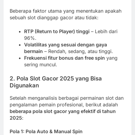
Beberapa faktor utama yang menentukan apakah
sebuah slot dianggap gacor atau tidak:
RTP (Return to Player) tinggi
– Lebih dari
96%.
Volatilitas yang sesuai dengan gaya
bermain
– Rendah, sedang, atau tinggi.
Frekuensi fitur bonus dan free spin
yang
sering muncul.
2. Pola Slot Gacor 2025 yang Bisa
Digunakan
Setelah menganalisis berbagai permainan slot dan
pengalaman pemain profesional, berikut adalah
beberapa pola slot gacor yang efektif di tahun
2025
:
Pola 1: Pola Auto & Manual Spin