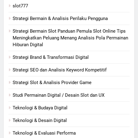
slot777
Strategi Bermain & Analisis Perilaku Pengguna
Strategi Bermain Slot Panduan Pemula Slot Online Tips
Meningkatkan Peluang Menang Analisis Pola Permainan
Hiburan Digital
Strategi Brand & Transformasi Digital
Strategi SEO dan Analisis Keyword Kompetitif
Strategi Slot & Analisis Provider Game
Studi Permainan Digital / Desain Slot dan UX
Teknologi & Budaya Digital
Teknologi & Desain Digital
Teknologi & Evaluasi Performa