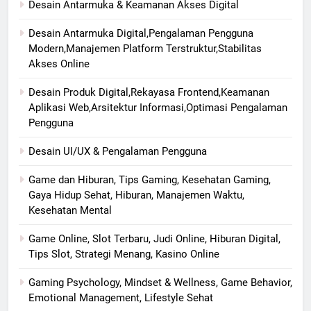
Desain Antarmuka & Keamanan Akses Digital
Desain Antarmuka Digital,Pengalaman Pengguna
Modern,Manajemen Platform Terstruktur,Stabilitas
Akses Online
Desain Produk Digital,Rekayasa Frontend,Keamanan
Aplikasi Web,Arsitektur Informasi,Optimasi Pengalaman
Pengguna
Desain UI/UX & Pengalaman Pengguna
Game dan Hiburan, Tips Gaming, Kesehatan Gaming,
Gaya Hidup Sehat, Hiburan, Manajemen Waktu,
Kesehatan Mental
Game Online, Slot Terbaru, Judi Online, Hiburan Digital,
Tips Slot, Strategi Menang, Kasino Online
Gaming Psychology, Mindset & Wellness, Game Behavior,
Emotional Management, Lifestyle Sehat