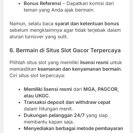
Bonus Referensi
– Dapatkan komisi dari
teman yang Anda ajak bermain.
Namun, selalu baca
syarat dan ketentuan bonus
sebelum mengklaimnya agar tidak terjebak dalam
aturan turnover yang sulit.
6. Bermain di Situs Slot Gacor Terpercaya
Pilihlah situs slot yang memiliki
lisensi resmi
untuk
memastikan
keamanan dan kenyamanan bermain
.
Ciri situs slot terpercaya:
Memiliki lisensi resmi
dari
MGA, PAGCOR,
atau UKGC
.
Transaksi deposit dan withdraw cepat
dalam hitungan menit.
Dukungan pelanggan 24/7
yang siap
membantu kapan saja.
Menyediakan berbagai metode pembayaran