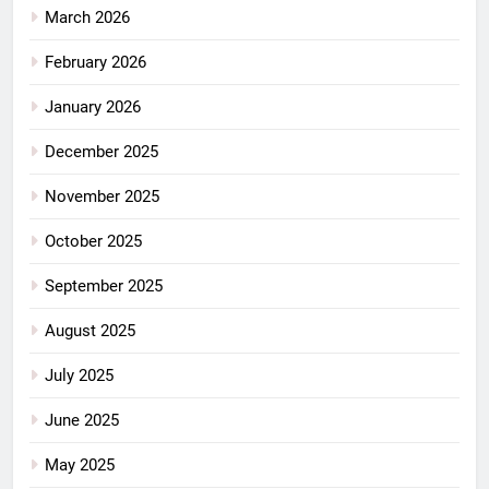
March 2026
February 2026
January 2026
December 2025
November 2025
October 2025
September 2025
August 2025
July 2025
June 2025
May 2025