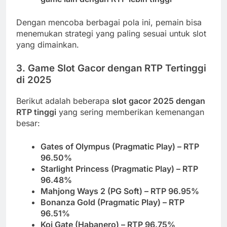
Dengan mencoba berbagai pola ini, pemain bisa
menemukan strategi yang paling sesuai untuk slot
yang dimainkan.
3. Game Slot Gacor dengan RTP Tertinggi
di 2025
Berikut adalah beberapa
slot gacor 2025 dengan
RTP tinggi
yang sering memberikan kemenangan
besar:
Gates of Olympus (Pragmatic Play) – RTP
96.50%
Starlight Princess (Pragmatic Play) – RTP
96.48%
Mahjong Ways 2 (PG Soft) – RTP 96.95%
Bonanza Gold (Pragmatic Play) – RTP
96.51%
Koi Gate (Habanero) – RTP 96.75%