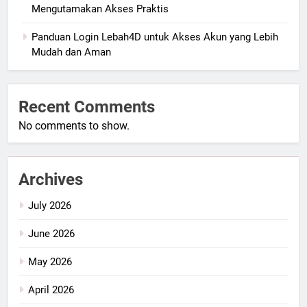
Mengutamakan Akses Praktis
Panduan Login Lebah4D untuk Akses Akun yang Lebih
Mudah dan Aman
Recent Comments
No comments to show.
Archives
July 2026
June 2026
May 2026
April 2026