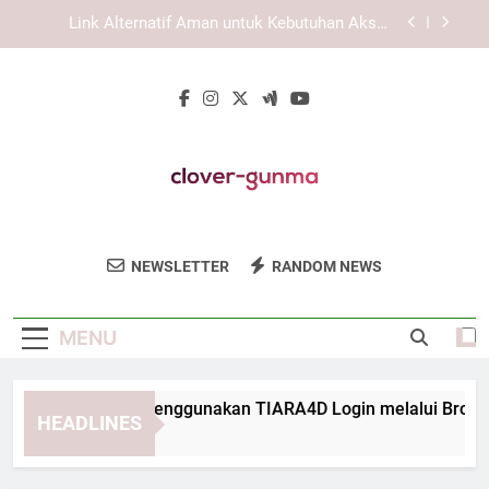
Skip
EDWINSLOT Login Cepat: Tips Masuk Akun tanpa
to
Kendala
content
Login Edwinslot Tanpa Ribet untuk Pengguna
Aktif yang Mengutamakan Akses Praktis
Langkah Aman Menggunakan TIARA4D Login
melalui Browser
Link Alternatif Aman untuk Kebutuhan Akses
Harian
EDWINSLOT Login Cepat: Tips Masuk Akun tanpa
Kendala
Clover Gunma
Dapatkan Produk Alami Yang Mendukung
Login Edwinslot Tanpa Ribet untuk Pengguna
NEWSLETTER
RANDOM NEWS
Aktif yang Mengutamakan Akses Praktis
Keberlanjutan Lingkungan Dari Clover
Gunma.
MENU
angkah Aman Menggunakan TIARA4D Login melalui Browser
HEADLINES
Weeks Ago