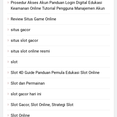
Prosedur Akses Akun Panduan Login Digital Edukasi
Keamanan Online Tutorial Pengguna Manajemen Akun
Review Situs Game Online
situs gacor
situs slot gacor
situs slot online resmi
slot
Slot 4D Guide Panduan Pemula Edukasi Slot Online
Slot dan Permainan
slot gacor hari ini
Slot Gacor, Slot Online, Strategi Slot
Slot Online