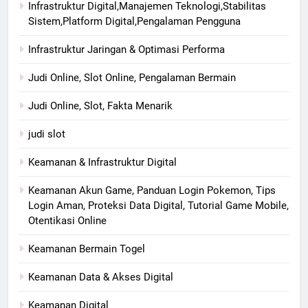
Infrastruktur Digital,Manajemen Teknologi,Stabilitas
Sistem,Platform Digital,Pengalaman Pengguna
Infrastruktur Jaringan & Optimasi Performa
Judi Online, Slot Online, Pengalaman Bermain
Judi Online, Slot, Fakta Menarik
judi slot
Keamanan & Infrastruktur Digital
Keamanan Akun Game, Panduan Login Pokemon, Tips
Login Aman, Proteksi Data Digital, Tutorial Game Mobile,
Otentikasi Online
Keamanan Bermain Togel
Keamanan Data & Akses Digital
Keamanan Digital