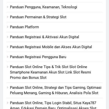
Panduan Pengguna, Keamanan, Teknologi
Panduan Permainan & Strategi Slot
Panduan Platform
Panduan Registrasi & Aktivasi Akun Digital
Panduan Registrasi Mobile dan Akses Akun Digital
Panduan Registrasi Pengguna Baru
Panduan Slot Online Tips & Trik Slot Slot Online
Smartphone Keamanan Akun Slot Link Slot Resmi
Promo dan Bonus Slot
Panduan Slot Online, Strategi dan Tips Gaming, Optimasi
Peluang Menang, Gaming & Hiburan, Analisis Pola Slot
Panduan Slot Online, Tips Login Stabil, Situs Kaya787
Aman, Edukasi Pemain Baru, Optimalisasi Akses Slot,