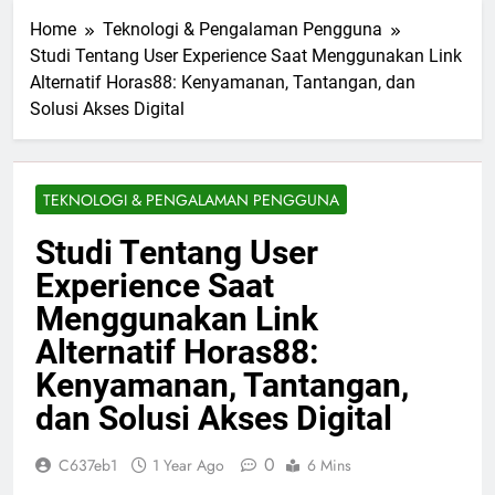
Home
Teknologi & Pengalaman Pengguna
Studi Tentang User Experience Saat Menggunakan Link
Alternatif Horas88: Kenyamanan, Tantangan, dan
Solusi Akses Digital
TEKNOLOGI & PENGALAMAN PENGGUNA
Studi Tentang User
Experience Saat
Menggunakan Link
Alternatif Horas88:
Kenyamanan, Tantangan,
dan Solusi Akses Digital
0
C637eb1
1 Year Ago
6 Mins