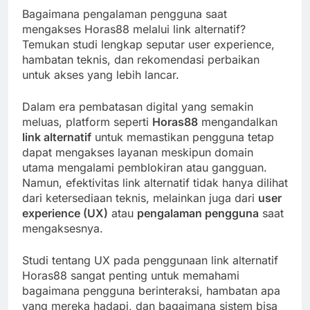
Bagaimana pengalaman pengguna saat
mengakses Horas88 melalui link alternatif?
Temukan studi lengkap seputar user experience,
hambatan teknis, dan rekomendasi perbaikan
untuk akses yang lebih lancar.
Dalam era pembatasan digital yang semakin
meluas, platform seperti
Horas88
mengandalkan
link alternatif
untuk memastikan pengguna tetap
dapat mengakses layanan meskipun domain
utama mengalami pemblokiran atau gangguan.
Namun, efektivitas link alternatif tidak hanya dilihat
dari ketersediaan teknis, melainkan juga dari
user
experience (UX)
atau
pengalaman pengguna
saat
mengaksesnya.
Studi tentang UX pada penggunaan link alternatif
Horas88 sangat penting untuk memahami
bagaimana pengguna berinteraksi, hambatan apa
yang mereka hadapi, dan bagaimana sistem bisa