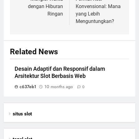
dengan Hiburan
Konvensional: Mana
Ringan
yang Lebih
Menguntungkan?
Related News
Desain Adaptif dan Responsif dalam
Arsitektur Slot Berbasis Web
c637eb1
10 months ago
0
situs slot