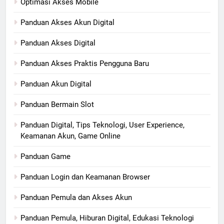
Optimasi Akses Mobile
Panduan Akses Akun Digital
Panduan Akses Digital
Panduan Akses Praktis Pengguna Baru
Panduan Akun Digital
Panduan Bermain Slot
Panduan Digital, Tips Teknologi, User Experience,
Keamanan Akun, Game Online
Panduan Game
Panduan Login dan Keamanan Browser
Panduan Pemula dan Akses Akun
Panduan Pemula, Hiburan Digital, Edukasi Teknologi