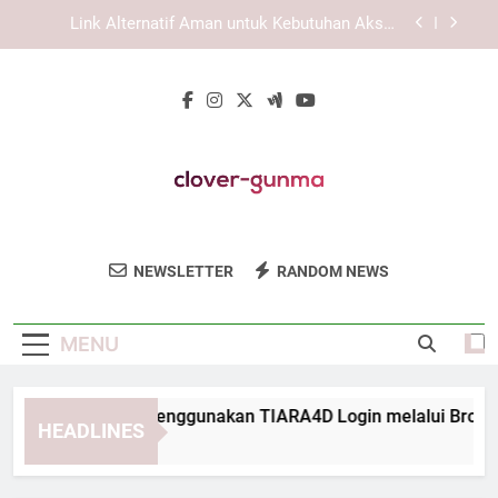
Skip
EDWINSLOT Login Cepat: Tips Masuk Akun tanpa
to
Kendala
content
Login Edwinslot Tanpa Ribet untuk Pengguna
Aktif yang Mengutamakan Akses Praktis
Langkah Aman Menggunakan TIARA4D Login
melalui Browser
Link Alternatif Aman untuk Kebutuhan Akses
Harian
EDWINSLOT Login Cepat: Tips Masuk Akun tanpa
Kendala
Clover Gunma
Dapatkan Produk Alami Yang Mendukung
Login Edwinslot Tanpa Ribet untuk Pengguna
NEWSLETTER
RANDOM NEWS
Aktif yang Mengutamakan Akses Praktis
Keberlanjutan Lingkungan Dari Clover
Gunma.
MENU
angkah Aman Menggunakan TIARA4D Login melalui Browser
HEADLINES
Month Ago