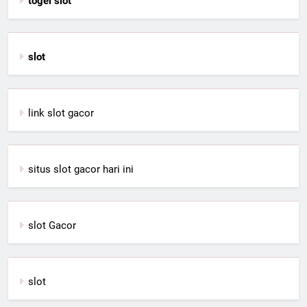
togel slot
slot
link slot gacor
situs slot gacor hari ini
slot Gacor
slot