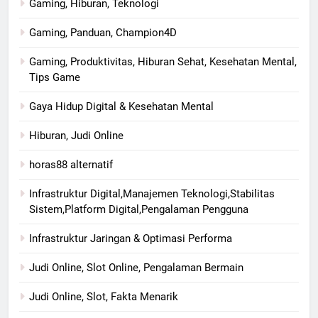
Gaming, Hiburan, Teknologi
Gaming, Panduan, Champion4D
Gaming, Produktivitas, Hiburan Sehat, Kesehatan Mental,
Tips Game
Gaya Hidup Digital & Kesehatan Mental
Hiburan, Judi Online
horas88 alternatif
Infrastruktur Digital,Manajemen Teknologi,Stabilitas
Sistem,Platform Digital,Pengalaman Pengguna
Infrastruktur Jaringan & Optimasi Performa
Judi Online, Slot Online, Pengalaman Bermain
Judi Online, Slot, Fakta Menarik