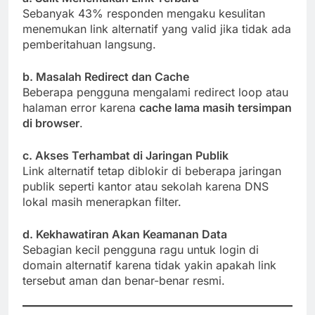
Sebanyak 43% responden mengaku kesulitan
menemukan link alternatif yang valid jika tidak ada
pemberitahuan langsung.
b. Masalah Redirect dan Cache
Beberapa pengguna mengalami redirect loop atau
halaman error karena
cache lama masih tersimpan
di browser
.
c. Akses Terhambat di Jaringan Publik
Link alternatif tetap diblokir di beberapa jaringan
publik seperti kantor atau sekolah karena DNS
lokal masih menerapkan filter.
d. Kekhawatiran Akan Keamanan Data
Sebagian kecil pengguna ragu untuk login di
domain alternatif karena tidak yakin apakah link
tersebut aman dan benar-benar resmi.