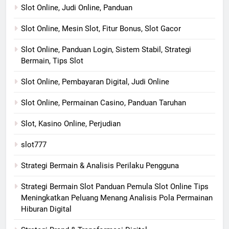
Slot Online, Judi Online, Panduan
Slot Online, Mesin Slot, Fitur Bonus, Slot Gacor
Slot Online, Panduan Login, Sistem Stabil, Strategi
Bermain, Tips Slot
Slot Online, Pembayaran Digital, Judi Online
Slot Online, Permainan Casino, Panduan Taruhan
Slot, Kasino Online, Perjudian
slot777
Strategi Bermain & Analisis Perilaku Pengguna
Strategi Bermain Slot Panduan Pemula Slot Online Tips
Meningkatkan Peluang Menang Analisis Pola Permainan
Hiburan Digital