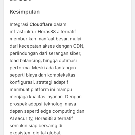
Kesimpulan
Integrasi
Cloudflare
dalam
infrastruktur Horas88 alternatif
memberikan manfaat besar, mulai
dari kecepatan akses dengan CDN,
perlindungan dari serangan siber,
load balancing, hingga optimasi
performa. Meski ada tantangan
seperti biaya dan kompleksitas
konfigurasi, strategi adaptif
membuat platform ini mampu
menjaga kualitas layanan. Dengan
prospek adopsi teknologi masa
depan seperti edge computing dan
AI security, Horas88 alternatif
semakin siap bersaing di
ekosistem digital global.