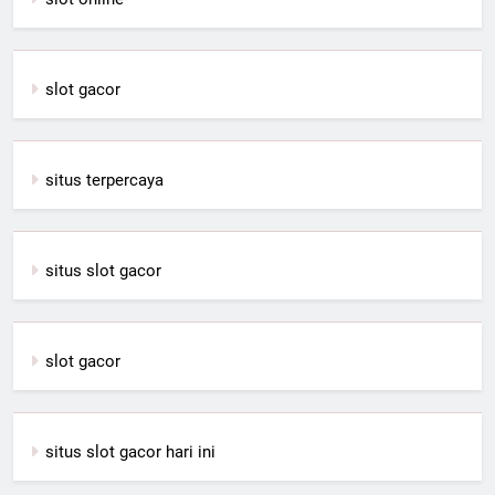
slot gacor
situs terpercaya
situs slot gacor
slot gacor
situs slot gacor hari ini