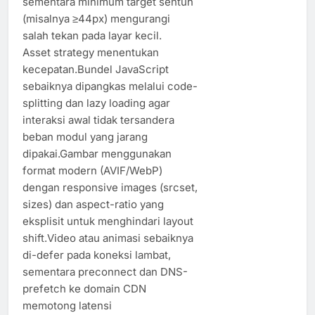
sementara minimum target sentuh
(misalnya ≥44px) mengurangi
salah tekan pada layar kecil.
Asset strategy menentukan
kecepatan.Bundel JavaScript
sebaiknya dipangkas melalui code-
splitting dan lazy loading agar
interaksi awal tidak tersandera
beban modul yang jarang
dipakai.Gambar menggunakan
format modern (AVIF/WebP)
dengan responsive images (srcset,
sizes) dan aspect-ratio yang
eksplisit untuk menghindari layout
shift.Video atau animasi sebaiknya
di-defer pada koneksi lambat,
sementara preconnect dan DNS-
prefetch ke domain CDN
memotong latensi