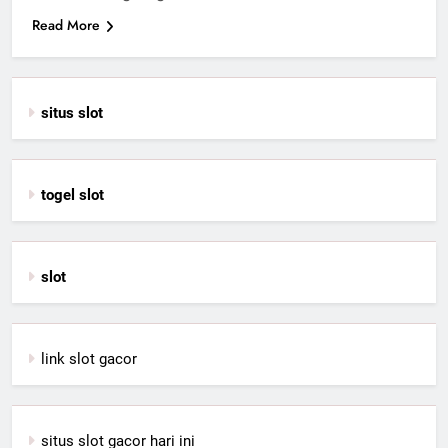
Read More
situs slot
togel slot
slot
link slot gacor
situs slot gacor hari ini