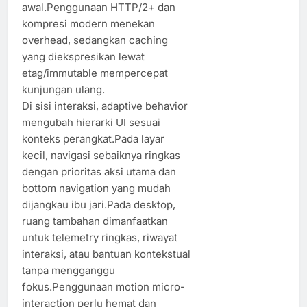
awal.Penggunaan HTTP/2+ dan
kompresi modern menekan
overhead, sedangkan caching
yang diekspresikan lewat
etag/immutable mempercepat
kunjungan ulang.
Di sisi interaksi, adaptive behavior
mengubah hierarki UI sesuai
konteks perangkat.Pada layar
kecil, navigasi sebaiknya ringkas
dengan prioritas aksi utama dan
bottom navigation yang mudah
dijangkau ibu jari.Pada desktop,
ruang tambahan dimanfaatkan
untuk telemetry ringkas, riwayat
interaksi, atau bantuan kontekstual
tanpa mengganggu
fokus.Penggunaan motion micro-
interaction perlu hemat dan