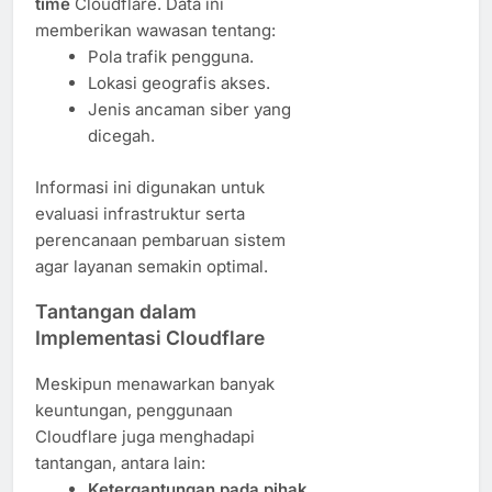
time
Cloudflare. Data ini
memberikan wawasan tentang:
Pola trafik pengguna.
Lokasi geografis akses.
Jenis ancaman siber yang
dicegah.
Informasi ini digunakan untuk
evaluasi infrastruktur serta
perencanaan pembaruan sistem
agar layanan semakin optimal.
Tantangan dalam
Implementasi Cloudflare
Meskipun menawarkan banyak
keuntungan, penggunaan
Cloudflare juga menghadapi
tantangan, antara lain:
Ketergantungan pada pihak