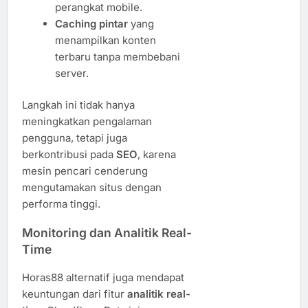
perangkat mobile.
Caching pintar
yang
menampilkan konten
terbaru tanpa membebani
server.
Langkah ini tidak hanya
meningkatkan pengalaman
pengguna, tetapi juga
berkontribusi pada
SEO
, karena
mesin pencari cenderung
mengutamakan situs dengan
performa tinggi.
Monitoring dan Analitik Real-
Time
Horas88 alternatif juga mendapat
keuntungan dari fitur
analitik real-