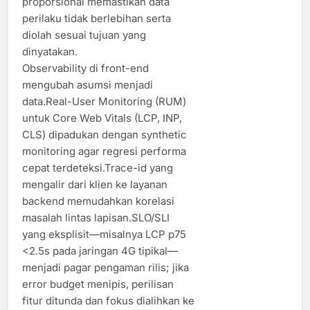
proporsional memastikan data
perilaku tidak berlebihan serta
diolah sesuai tujuan yang
dinyatakan.
Observability di front-end
mengubah asumsi menjadi
data.Real-User Monitoring (RUM)
untuk Core Web Vitals (LCP, INP,
CLS) dipadukan dengan synthetic
monitoring agar regresi performa
cepat terdeteksi.Trace-id yang
mengalir dari klien ke layanan
backend memudahkan korelasi
masalah lintas lapisan.SLO/SLI
yang eksplisit—misalnya LCP p75
<2.5s pada jaringan 4G tipikal—
menjadi pagar pengaman rilis; jika
error budget menipis, perilisan
fitur ditunda dan fokus dialihkan ke