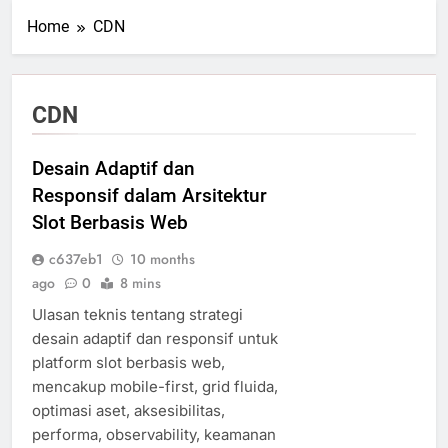
Home
CDN
CDN
Desain Adaptif dan
Responsif dalam Arsitektur
Slot Berbasis Web
c637eb1
10 months
ago
0
8 mins
Ulasan teknis tentang strategi
desain adaptif dan responsif untuk
platform slot berbasis web,
mencakup mobile-first, grid fluida,
optimasi aset, aksesibilitas,
performa, observability, keamanan