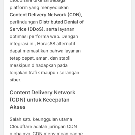
Cloudflare dikenal sebagai
platform yang menyediakan
Content Delivery Network (CDN)
,
perlindungan
Distributed Denial of
Service (DDoS)
, serta layanan
optimasi performa web. Dengan
integrasi ini, Horas88 alternatif
dapat memastikan bahwa layanan
tetap cepat, aman, dan stabil
meskipun dihadapkan pada
lonjakan trafik maupun serangan
siber.
Content Delivery Network
(CDN) untuk Kecepatan
Akses
Salah satu keunggulan utama
Cloudflare adalah jaringan CDN
globalnya. CDN menyimpan cache