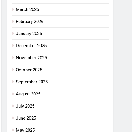
March 2026
February 2026
January 2026
December 2025
November 2025
October 2025
September 2025
August 2025
July 2025
June 2025
May 2025