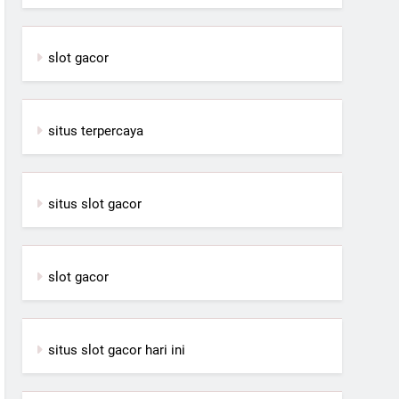
slot gacor
situs terpercaya
situs slot gacor
slot gacor
situs slot gacor hari ini