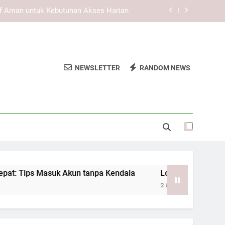
tif Aman untuk Kebutuhan Akses Harian
epat: Tips Masuk Akun tanpa Kendala
ktif yang Mengutamakan Akses Praktis
NEWSLETTER
RANDOM NEWS
akan TIARA4D Login melalui Browser
tif Aman untuk Kebutuhan Akses Harian
 Clover Gunma.
epat: Tips Masuk Akun tanpa Kendala
ktif yang Mengutamakan Akses Praktis
asuk Akun tanpa Kendala
Login Edwinslot Tanpa Ribet
2 Months Ago