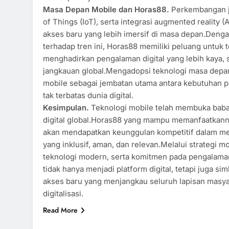
Masa Depan Mobile dan Horas88.
Perkembangan ja
of Things (IoT), serta integrasi augmented reality
akses baru yang lebih imersif di masa depan.Deng
terhadap tren ini, Horas88 memiliki peluang untuk t
menghadirkan pengalaman digital yang lebih kaya,
jangkauan global.Mengadopsi teknologi masa depan
mobile sebagai jembatan utama antara kebutuhan 
tak terbatas dunia digital.
Kesimpulan.
Teknologi mobile telah membuka baba
digital global.Horas88 yang mampu memanfaatkann
akan mendapatkan keunggulan kompetitif dalam m
yang inklusif, aman, dan relevan.Melalui strategi mob
teknologi modern, serta komitmen pada pengalam
tidak hanya menjadi platform digital, tetapi juga si
akses baru yang menjangkau seluruh lapisan masyar
digitalisasi.
Read More