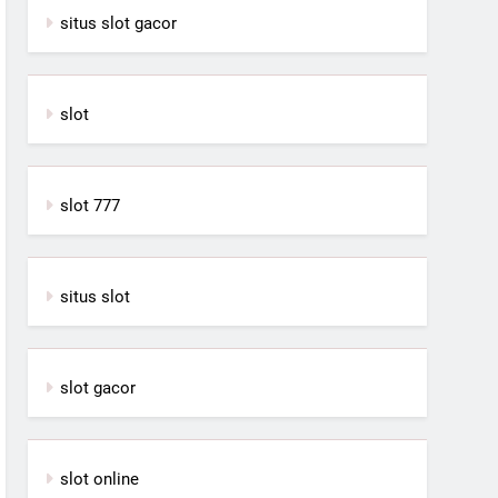
situs slot gacor
slot
slot 777
situs slot
slot gacor
slot online