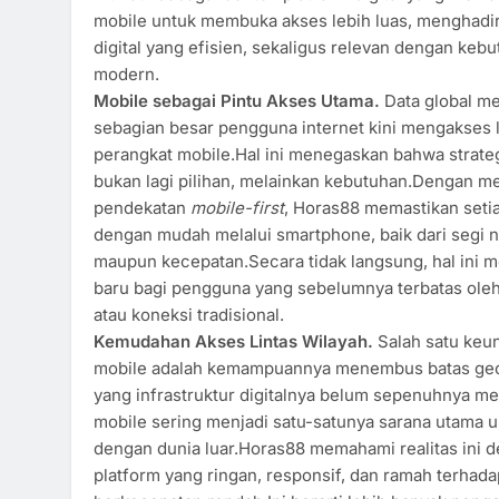
mobile untuk membuka akses lebih luas, menghad
digital yang efisien, sekaligus relevan dengan keb
modern.
Mobile sebagai Pintu Akses Utama.
Data global m
sebagian besar pengguna internet kini mengakses l
perangkat mobile.Hal ini menegaskan bahwa strateg
bukan lagi pilihan, melainkan kebutuhan.Dengan m
pendekatan
mobile-first
, Horas88 memastikan setia
dengan mudah melalui smartphone, baik dari segi na
maupun kecepatan.Secara tidak langsung, hal ini 
baru bagi pengguna yang sebelumnya terbatas ole
atau koneksi tradisional.
Kemudahan Akses Lintas Wilayah.
Salah satu keu
mobile adalah kemampuannya menembus batas geog
yang infrastruktur digitalnya belum sepenuhnya me
mobile sering menjadi satu-satunya sarana utama u
dengan dunia luar.Horas88 memahami realitas ini
platform yang ringan, responsif, dan ramah terhada