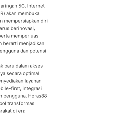
ringan 5G, Internet
 (AR) akan membuka
an mempersiapkan diri
erus berinovasi,
 serta memperluas
 berarti menjadikan
pengguna dan potensi
k baru dalam akses
ya secara optimal
enyediakan layanan
ile-first, integrasi
an pengguna, Horas88
mbol transformasi
akat di era