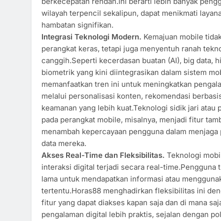
berkecepatan rendah.Ini berarti lebih banyak peng
wilayah terpencil sekalipun, dapat menikmati layana
hambatan signifikan.
Integrasi Teknologi Modern.
Kemajuan mobile tidak
perangkat keras, tetapi juga menyentuh ranah tekno
canggih.Seperti kecerdasan buatan (AI), big data,
biometrik yang kini diintegrasikan dalam sistem mo
memanfaatkan tren ini untuk meningkatkan penga
melalui personalisasi konten, rekomendasi berbasis
keamanan yang lebih kuat.Teknologi sidik jari atau
pada perangkat mobile, misalnya, menjadi fitur ta
menambah kepercayaan pengguna dalam menjaga p
data mereka.
Akses Real-Time dan Fleksibilitas.
Teknologi mob
interaksi digital terjadi secara real-time.Pengguna
lama untuk mendapatkan informasi atau mengguna
tertentu.Horas88 menghadirkan fleksibilitas ini d
fitur yang dapat diakses kapan saja dan di mana saj
pengalaman digital lebih praktis, sejalan dengan po