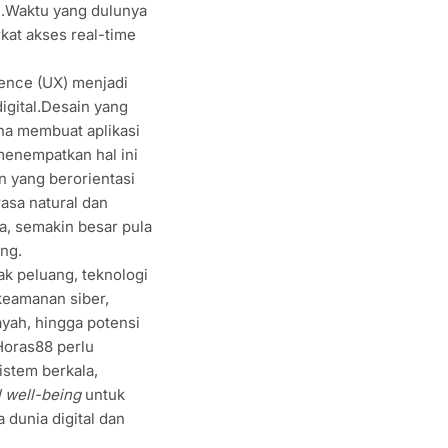
i.Waktu yang dulunya
rkat akses real-time
ence (UX) menjadi
igital.Desain yang
ana membuat aplikasi
menempatkan hal ini
n yang berorientasi
rasa natural dan
, semakin besar pula
ang.
 peluang, teknologi
keamanan siber,
ayah, hingga potensi
.Horas88 perlu
istem berkala,
l well-being
untuk
dunia digital dan