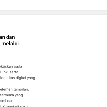
an dan
 melalui
fokuskan pada
link, serta
dentitas digital yang
 elemen tampilan,
ntarmuka yang
esmi dan
/UX menjadi garis