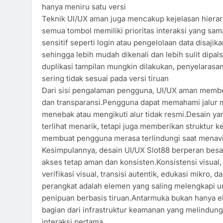
hanya meniru satu versi
Teknik UI/UX aman juga mencakup kejelasan hierar
semua tombol memiliki prioritas interaksi yang sa
sensitif seperti login atau pengelolaan data disaji
sehingga lebih mudah dikenali dan lebih sulit dipa
duplikasi tampilan mungkin dilakukan, penyelarasan 
sering tidak sesuai pada versi tiruan
Dari sisi pengalaman pengguna, UI/UX aman membe
dan transparansi.Pengguna dapat memahami jalur 
menebak atau mengikuti alur tidak resmi.Desain ya
terlihat menarik, tetapi juga memberikan struktur 
membuat pengguna merasa terlindungi saat menavi
Kesimpulannya, desain UI/UX Slot88 berperan bes
akses tetap aman dan konsisten.Konsistensi visual, 
verifikasi visual, transisi autentik, edukasi mikro, da
perangkat adalah elemen yang saling melengkapi 
penipuan berbasis tiruan.Antarmuka bukan hanya el
bagian dari infrastruktur keamanan yang melindun
interaksi pertama