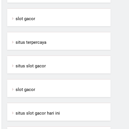
slot gacor
situs terpercaya
situs slot gacor
slot gacor
situs slot gacor hari ini