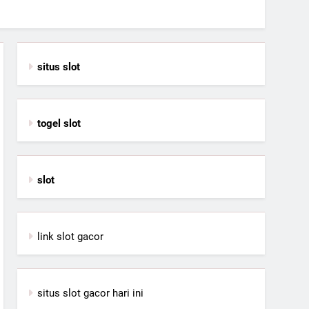
situs slot
togel slot
slot
link slot gacor
situs slot gacor hari ini