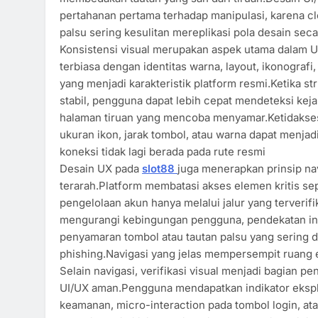
pertahanan pertama terhadap manipulasi, karena clo
palsu sering kesulitan mereplikasi pola desain seca
Konsistensi visual merupakan aspek utama dalam
terbiasa dengan identitas warna, layout, ikonografi,
yang menjadi karakteristik platform resmi.Ketika st
stabil, pengguna dapat lebih cepat mendeteksi kej
halaman tiruan yang mencoba menyamar.Ketidakses
ukuran ikon, jarak tombol, atau warna dapat menjad
koneksi tidak lagi berada pada rute resmi
Desain UX pada
slot88
juga menerapkan prinsip na
terarah.Platform membatasi akses elemen kritis sep
pengelolaan akun hanya melalui jalur yang terverifi
mengurangi kebingungan pengguna, pendekatan i
penyamaran tombol atau tautan palsu yang sering 
phishing.Navigasi yang jelas mempersempit ruang e
Selain navigasi, verifikasi visual menjadi bagian pe
UI/UX aman.Pengguna mendapatkan indikator eksplis
keamanan, micro-interaction pada tombol login, at