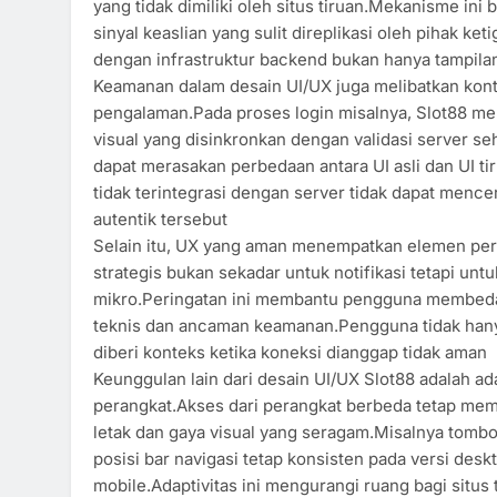
yang tidak dimiliki oleh situs tiruan.Mekanisme ini 
sinyal keaslian yang sulit direplikasi oleh pihak keti
dengan infrastruktur backend bukan hanya tampilan
Keamanan dalam desain UI/UX juga melibatkan kont
pengalaman.Pada proses login misalnya, Slot88 me
visual yang disinkronkan dengan validasi server s
dapat merasakan perbedaan antara UI asli dan UI ti
tidak terintegrasi dengan server tidak dapat mence
autentik tersebut
Selain itu, UX yang aman menempatkan elemen peri
strategis bukan sekadar untuk notifikasi tetapi unt
mikro.Peringatan ini membantu pengguna membeda
teknis dan ancaman keamanan.Pengguna tidak hanya
diberi konteks ketika koneksi dianggap tidak aman
Keunggulan lain dari desain UI/UX Slot88 adalah adap
perangkat.Akses dari perangkat berbeda tetap mem
letak dan gaya visual yang seragam.Misalnya tombol
posisi bar navigasi tetap konsisten pada versi des
mobile.Adaptivitas ini mengurangi ruang bagi situs 