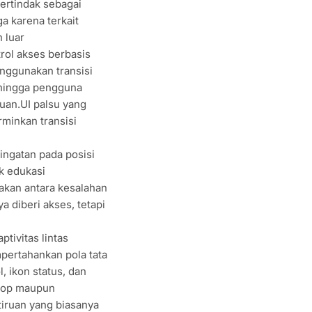
bertindak sebagai
ga karena terkait
 luar
rol akses berbasis
nggunakan transisi
ehingga pengguna
ruan.UI palsu yang
rminkan transisi
ngatan pada posisi
uk edukasi
kan antara kesalahan
 diberi akses, tetapi
tivitas lintas
pertahankan pola tata
, ikon status, dan
ktop maupun
tiruan yang biasanya