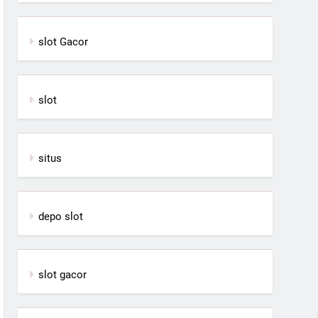
slot Gacor
slot
situs
depo slot
slot gacor