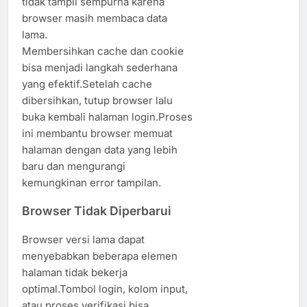
tidak tampil sempurna karena
browser masih membaca data
lama.
Membersihkan cache dan cookie
bisa menjadi langkah sederhana
yang efektif.Setelah cache
dibersihkan, tutup browser lalu
buka kembali halaman login.Proses
ini membantu browser memuat
halaman dengan data yang lebih
baru dan mengurangi
kemungkinan error tampilan.
Browser Tidak Diperbarui
Browser versi lama dapat
menyebabkan beberapa elemen
halaman tidak bekerja
optimal.Tombol login, kolom input,
atau proses verifikasi bisa