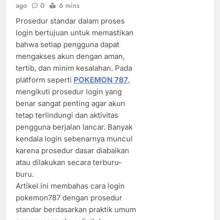
ago
0
6 mins
Prosedur standar dalam proses
login bertujuan untuk memastikan
bahwa setiap pengguna dapat
mengakses akun dengan aman,
tertib, dan minim kesalahan. Pada
platform seperti
POKEMON 787
,
mengikuti prosedur login yang
benar sangat penting agar akun
tetap terlindungi dan aktivitas
pengguna berjalan lancar. Banyak
kendala login sebenarnya muncul
karena prosedur dasar diabaikan
atau dilakukan secara terburu-
buru.
Artikel ini membahas cara login
pokemon787 dengan prosedur
standar berdasarkan praktik umum