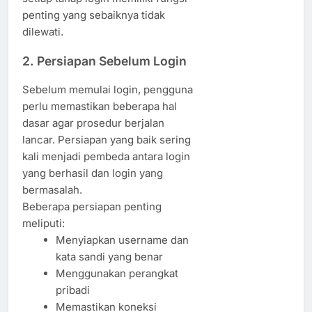
penting yang sebaiknya tidak
dilewati.
2. Persiapan Sebelum Login
Sebelum memulai login, pengguna
perlu memastikan beberapa hal
dasar agar prosedur berjalan
lancar. Persiapan yang baik sering
kali menjadi pembeda antara login
yang berhasil dan login yang
bermasalah.
Beberapa persiapan penting
meliputi:
Menyiapkan username dan
kata sandi yang benar
Menggunakan perangkat
pribadi
Memastikan koneksi