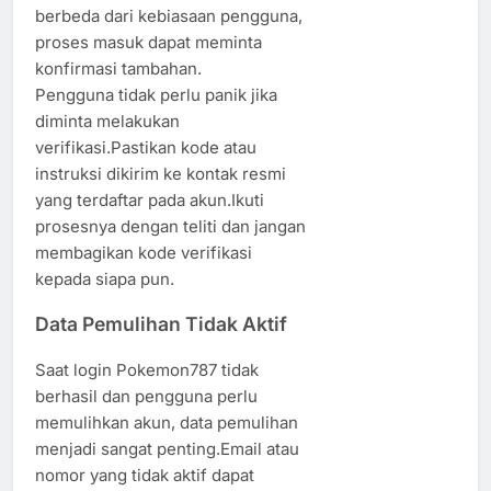
berbeda dari kebiasaan pengguna,
proses masuk dapat meminta
konfirmasi tambahan.
Pengguna tidak perlu panik jika
diminta melakukan
verifikasi.Pastikan kode atau
instruksi dikirim ke kontak resmi
yang terdaftar pada akun.Ikuti
prosesnya dengan teliti dan jangan
membagikan kode verifikasi
kepada siapa pun.
Data Pemulihan Tidak Aktif
Saat login Pokemon787 tidak
berhasil dan pengguna perlu
memulihkan akun, data pemulihan
menjadi sangat penting.Email atau
nomor yang tidak aktif dapat