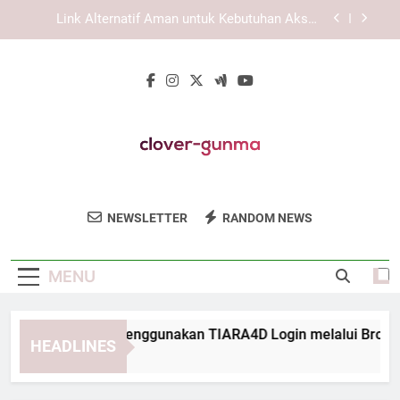
Skip
EDWINSLOT Login Cepat: Tips Masuk Akun tanpa
to
Kendala
content
Login Edwinslot Tanpa Ribet untuk Pengguna
Aktif yang Mengutamakan Akses Praktis
Langkah Aman Menggunakan TIARA4D Login
melalui Browser
Link Alternatif Aman untuk Kebutuhan Akses
Harian
EDWINSLOT Login Cepat: Tips Masuk Akun tanpa
Kendala
Clover Gunma
Dapatkan Produk Alami Yang Mendukung
Login Edwinslot Tanpa Ribet untuk Pengguna
NEWSLETTER
RANDOM NEWS
Aktif yang Mengutamakan Akses Praktis
Keberlanjutan Lingkungan Dari Clover
Gunma.
MENU
angkah Aman Menggunakan TIARA4D Login melalui Browser
HEADLINES
Weeks Ago