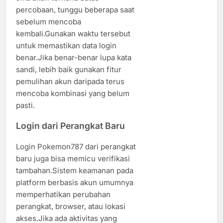
percobaan, tunggu beberapa saat
sebelum mencoba
kembali.Gunakan waktu tersebut
untuk memastikan data login
benar.Jika benar-benar lupa kata
sandi, lebih baik gunakan fitur
pemulihan akun daripada terus
mencoba kombinasi yang belum
pasti.
Login dari Perangkat Baru
Login Pokemon787 dari perangkat
baru juga bisa memicu verifikasi
tambahan.Sistem keamanan pada
platform berbasis akun umumnya
memperhatikan perubahan
perangkat, browser, atau lokasi
akses.Jika ada aktivitas yang