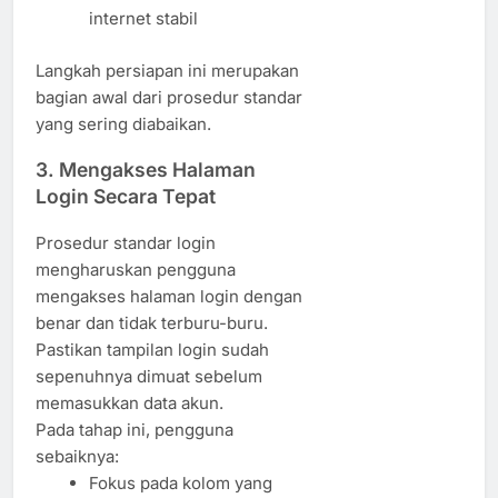
internet stabil
Langkah persiapan ini merupakan
bagian awal dari prosedur standar
yang sering diabaikan.
3. Mengakses Halaman
Login Secara Tepat
Prosedur standar login
mengharuskan pengguna
mengakses halaman login dengan
benar dan tidak terburu-buru.
Pastikan tampilan login sudah
sepenuhnya dimuat sebelum
memasukkan data akun.
Pada tahap ini, pengguna
sebaiknya:
Fokus pada kolom yang