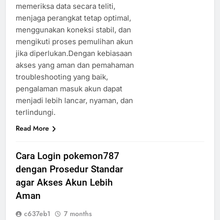
memeriksa data secara teliti,
menjaga perangkat tetap optimal,
menggunakan koneksi stabil, dan
mengikuti proses pemulihan akun
jika diperlukan.Dengan kebiasaan
akses yang aman dan pemahaman
troubleshooting yang baik,
pengalaman masuk akun dapat
menjadi lebih lancar, nyaman, dan
terlindungi.
Read More
Cara Login pokemon787
dengan Prosedur Standar
agar Akses Akun Lebih
Aman
c637eb1
7 months