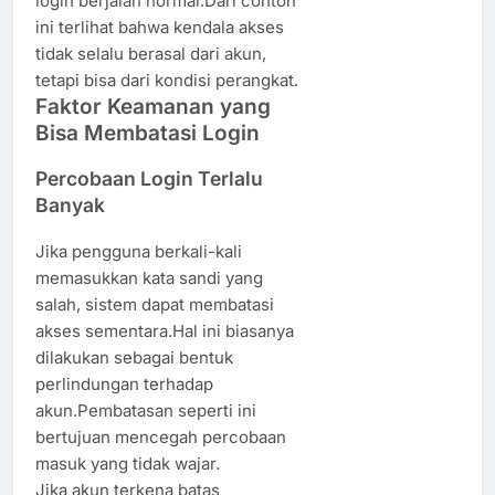
login berjalan normal.Dari contoh
ini terlihat bahwa kendala akses
tidak selalu berasal dari akun,
tetapi bisa dari kondisi perangkat.
Faktor Keamanan yang
Bisa Membatasi Login
Percobaan Login Terlalu
Banyak
Jika pengguna berkali-kali
memasukkan kata sandi yang
salah, sistem dapat membatasi
akses sementara.Hal ini biasanya
dilakukan sebagai bentuk
perlindungan terhadap
akun.Pembatasan seperti ini
bertujuan mencegah percobaan
masuk yang tidak wajar.
Jika akun terkena batas