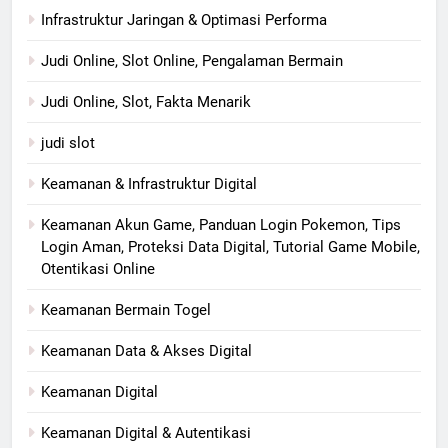
Infrastruktur Jaringan & Optimasi Performa
Judi Online, Slot Online, Pengalaman Bermain
Judi Online, Slot, Fakta Menarik
judi slot
Keamanan & Infrastruktur Digital
Keamanan Akun Game, Panduan Login Pokemon, Tips
Login Aman, Proteksi Data Digital, Tutorial Game Mobile,
Otentikasi Online
Keamanan Bermain Togel
Keamanan Data & Akses Digital
Keamanan Digital
Keamanan Digital & Autentikasi