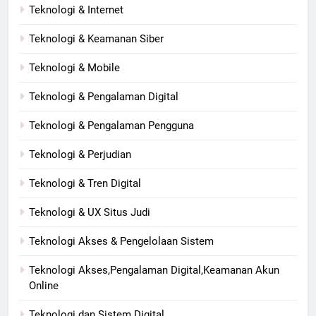
Teknologi & Internet
Teknologi & Keamanan Siber
Teknologi & Mobile
Teknologi & Pengalaman Digital
Teknologi & Pengalaman Pengguna
Teknologi & Perjudian
Teknologi & Tren Digital
Teknologi & UX Situs Judi
Teknologi Akses & Pengelolaan Sistem
Teknologi Akses,Pengalaman Digital,Keamanan Akun
Online
Teknologi dan Sistem Digital