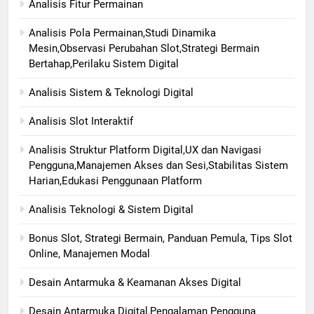
Analisis Fitur Permainan
Analisis Pola Permainan,Studi Dinamika
Mesin,Observasi Perubahan Slot,Strategi Bermain
Bertahap,Perilaku Sistem Digital
Analisis Sistem & Teknologi Digital
Analisis Slot Interaktif
Analisis Struktur Platform Digital,UX dan Navigasi
Pengguna,Manajemen Akses dan Sesi,Stabilitas Sistem
Harian,Edukasi Penggunaan Platform
Analisis Teknologi & Sistem Digital
Bonus Slot, Strategi Bermain, Panduan Pemula, Tips Slot
Online, Manajemen Modal
Desain Antarmuka & Keamanan Akses Digital
Desain Antarmuka Digital,Pengalaman Pengguna