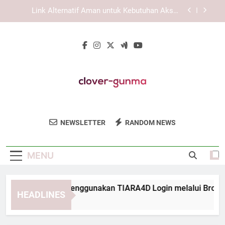
Skip
EDWINSLOT Login Cepat: Tips Masuk Akun tanpa
to
Kendala
content
Login Edwinslot Tanpa Ribet untuk Pengguna
Aktif yang Mengutamakan Akses Praktis
Langkah Aman Menggunakan TIARA4D Login
melalui Browser
Link Alternatif Aman untuk Kebutuhan Akses
Harian
EDWINSLOT Login Cepat: Tips Masuk Akun tanpa
Kendala
Clover Gunma
Dapatkan Produk Alami Yang Mendukung
Login Edwinslot Tanpa Ribet untuk Pengguna
NEWSLETTER
RANDOM NEWS
Aktif yang Mengutamakan Akses Praktis
Keberlanjutan Lingkungan Dari Clover
Gunma.
MENU
angkah Aman Menggunakan TIARA4D Login melalui Browser
HEADLINES
Weeks Ago