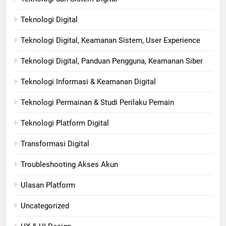
Teknologi Digital
Teknologi Digital, Keamanan Sistem, User Experience
Teknologi Digital, Panduan Pengguna, Keamanan Siber
Teknologi Informasi & Keamanan Digital
Teknologi Permainan & Studi Perilaku Pemain
Teknologi Platform Digital
Transformasi Digital
Troubleshooting Akses Akun
Ulasan Platform
Uncategorized