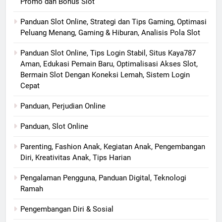
Promo dan Bonus Slot
Panduan Slot Online, Strategi dan Tips Gaming, Optimasi
Peluang Menang, Gaming & Hiburan, Analisis Pola Slot
Panduan Slot Online, Tips Login Stabil, Situs Kaya787
Aman, Edukasi Pemain Baru, Optimalisasi Akses Slot,
Bermain Slot Dengan Koneksi Lemah, Sistem Login
Cepat
Panduan, Perjudian Online
Panduan, Slot Online
Parenting, Fashion Anak, Kegiatan Anak, Pengembangan
Diri, Kreativitas Anak, Tips Harian
Pengalaman Pengguna, Panduan Digital, Teknologi
Ramah
Pengembangan Diri & Sosial