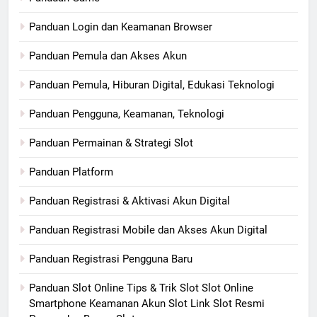
Panduan Login dan Keamanan Browser
Panduan Pemula dan Akses Akun
Panduan Pemula, Hiburan Digital, Edukasi Teknologi
Panduan Pengguna, Keamanan, Teknologi
Panduan Permainan & Strategi Slot
Panduan Platform
Panduan Registrasi & Aktivasi Akun Digital
Panduan Registrasi Mobile dan Akses Akun Digital
Panduan Registrasi Pengguna Baru
Panduan Slot Online Tips & Trik Slot Slot Online
Smartphone Keamanan Akun Slot Link Slot Resmi