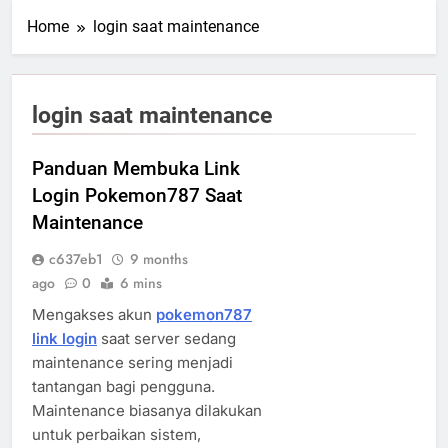
Home
login saat maintenance
login saat maintenance
Panduan Membuka Link
Login Pokemon787 Saat
Maintenance
c637eb1
9 months
ago
0
6 mins
Mengakses akun
pokemon787
link login
saat server sedang
maintenance sering menjadi
tantangan bagi pengguna.
Maintenance biasanya dilakukan
untuk perbaikan sistem,