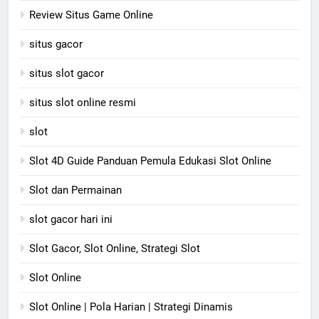
Review Situs Game Online
situs gacor
situs slot gacor
situs slot online resmi
slot
Slot 4D Guide Panduan Pemula Edukasi Slot Online
Slot dan Permainan
slot gacor hari ini
Slot Gacor, Slot Online, Strategi Slot
Slot Online
Slot Online | Pola Harian | Strategi Dinamis