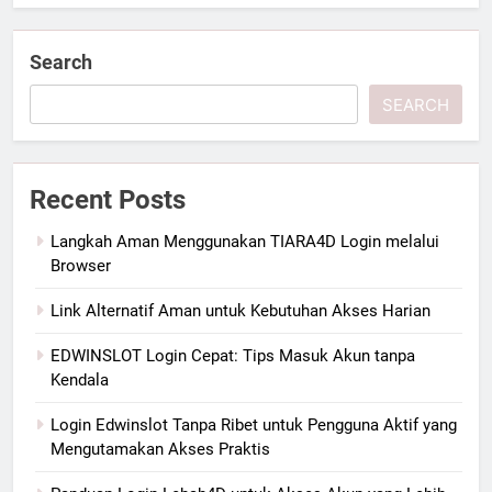
Search
SEARCH
Recent Posts
Langkah Aman Menggunakan TIARA4D Login melalui
Browser
Link Alternatif Aman untuk Kebutuhan Akses Harian
EDWINSLOT Login Cepat: Tips Masuk Akun tanpa
Kendala
Login Edwinslot Tanpa Ribet untuk Pengguna Aktif yang
Mengutamakan Akses Praktis