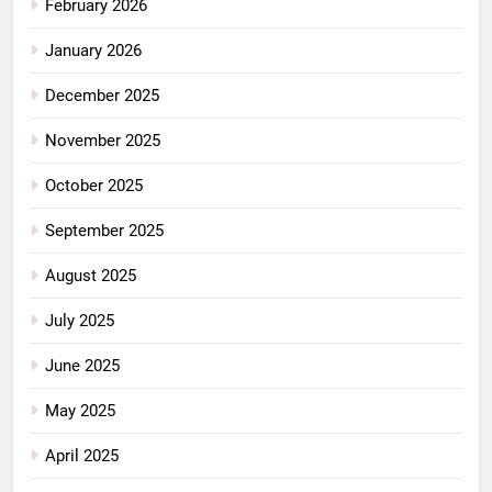
February 2026
January 2026
December 2025
November 2025
October 2025
September 2025
August 2025
July 2025
June 2025
May 2025
April 2025