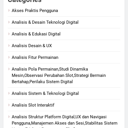
Akses Praktis Pengguna
Analisis & Desain Teknologi Digital
Analisis & Edukasi Digital
Analisis Desain & UX
Analisis Fitur Permainan
Analisis Pola Permainan,Studi Dinamika
Mesin,Observasi Perubahan Slot,Strategi Bermain
Bertahap,Perilaku Sistem Digital
Analisis Sistem & Teknologi Digital
Analisis Slot Interaktif
Analisis Struktur Platform Digital,UX dan Navigasi
Pengguna,Manajemen Akses dan Sesi,Stabilitas Sistem