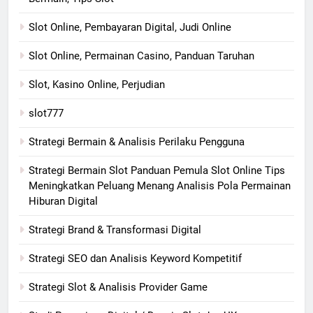
Slot Online, Pembayaran Digital, Judi Online
Slot Online, Permainan Casino, Panduan Taruhan
Slot, Kasino Online, Perjudian
slot777
Strategi Bermain & Analisis Perilaku Pengguna
Strategi Bermain Slot Panduan Pemula Slot Online Tips
Meningkatkan Peluang Menang Analisis Pola Permainan
Hiburan Digital
Strategi Brand & Transformasi Digital
Strategi SEO dan Analisis Keyword Kompetitif
Strategi Slot & Analisis Provider Game