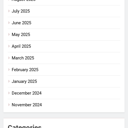
July 2025
June 2025
May 2025
April 2025
March 2025
February 2025
January 2025
December 2024
November 2024
Categories