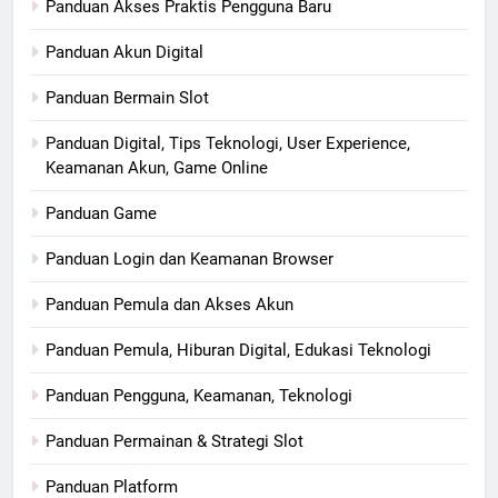
Panduan Akses Praktis Pengguna Baru
Panduan Akun Digital
Panduan Bermain Slot
Panduan Digital, Tips Teknologi, User Experience,
Keamanan Akun, Game Online
Panduan Game
Panduan Login dan Keamanan Browser
Panduan Pemula dan Akses Akun
Panduan Pemula, Hiburan Digital, Edukasi Teknologi
Panduan Pengguna, Keamanan, Teknologi
Panduan Permainan & Strategi Slot
Panduan Platform