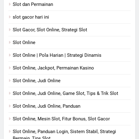
Slot dan Permainan
slot gacor hari ini
Slot Gacor, Slot Online, Strategi Slot
Slot Online
Slot Online | Pola Harian | Strategi Dinamis
Slot Online, Jackpot, Permainan Kasino
Slot Online, Judi Online
Slot Online, Judi Online, Game Slot, Tips & Trik Slot
Slot Online, Judi Online, Panduan
Slot Online, Mesin Slot, Fitur Bonus, Slot Gacor
Slot Online, Panduan Login, Sistem Stabil, Strategi
Bermain, Tips Slot