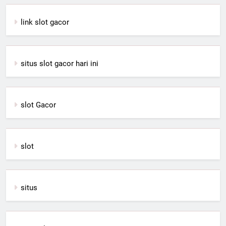
link slot gacor
situs slot gacor hari ini
slot Gacor
slot
situs