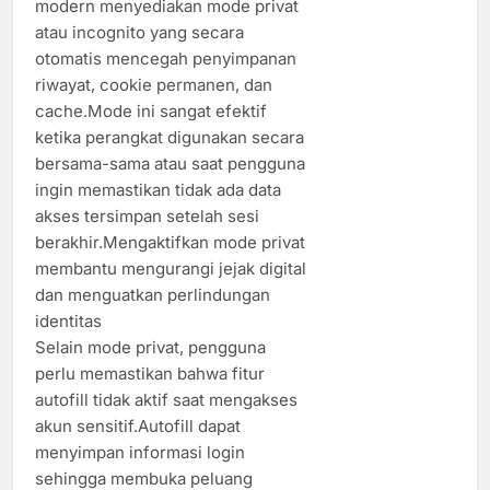
modern menyediakan mode privat
atau incognito yang secara
otomatis mencegah penyimpanan
riwayat, cookie permanen, dan
cache.Mode ini sangat efektif
ketika perangkat digunakan secara
bersama-sama atau saat pengguna
ingin memastikan tidak ada data
akses tersimpan setelah sesi
berakhir.Mengaktifkan mode privat
membantu mengurangi jejak digital
dan menguatkan perlindungan
identitas
Selain mode privat, pengguna
perlu memastikan bahwa fitur
autofill tidak aktif saat mengakses
akun sensitif.Autofill dapat
menyimpan informasi login
sehingga membuka peluang