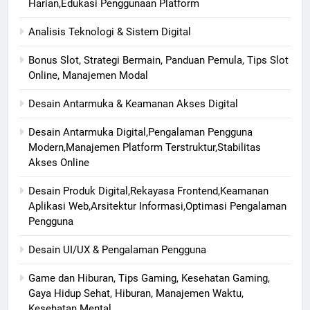
Harian,Edukasi Penggunaan Platform
Analisis Teknologi & Sistem Digital
Bonus Slot, Strategi Bermain, Panduan Pemula, Tips Slot
Online, Manajemen Modal
Desain Antarmuka & Keamanan Akses Digital
Desain Antarmuka Digital,Pengalaman Pengguna
Modern,Manajemen Platform Terstruktur,Stabilitas
Akses Online
Desain Produk Digital,Rekayasa Frontend,Keamanan
Aplikasi Web,Arsitektur Informasi,Optimasi Pengalaman
Pengguna
Desain UI/UX & Pengalaman Pengguna
Game dan Hiburan, Tips Gaming, Kesehatan Gaming,
Gaya Hidup Sehat, Hiburan, Manajemen Waktu,
Kesehatan Mental