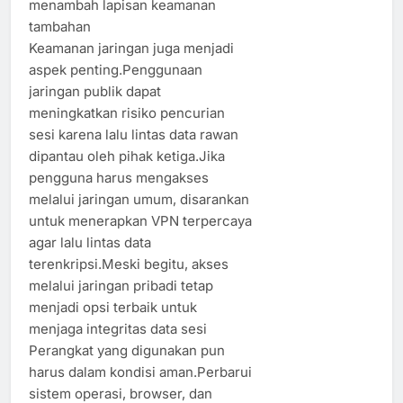
menambah lapisan keamanan
tambahan
Keamanan jaringan juga menjadi
aspek penting.Penggunaan
jaringan publik dapat
meningkatkan risiko pencurian
sesi karena lalu lintas data rawan
dipantau oleh pihak ketiga.Jika
pengguna harus mengakses
melalui jaringan umum, disarankan
untuk menerapkan VPN terpercaya
agar lalu lintas data
terenkripsi.Meski begitu, akses
melalui jaringan pribadi tetap
menjadi opsi terbaik untuk
menjaga integritas data sesi
Perangkat yang digunakan pun
harus dalam kondisi aman.Perbarui
sistem operasi, browser, dan