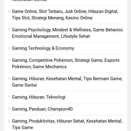
Game Online, Slot Terbaru, Judi Online, Hiburan Digital,
Tips Slot, Strategi Menang, Kasino Online
Gaming Psychology, Mindset & Wellness, Game Behavior,
Emotional Management, Lifestyle Sehat
Gaming Technology & Economy
Gaming, Competitive Pokémon, Strategi Game, Esports
Pokémon, Game Mechanics
Gaming, Hiburan, Kesehatan Mental, Tips Bermain Game,
Game Santai
Gaming, Hiburan, Teknologi
Gaming, Panduan, Champion4D
Gaming, Produktivitas, Hiburan Sehat, Kesehatan Mental,
Tips Game