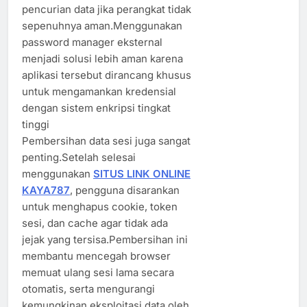
pencurian data jika perangkat tidak
sepenuhnya aman.Menggunakan
password manager eksternal
menjadi solusi lebih aman karena
aplikasi tersebut dirancang khusus
untuk mengamankan kredensial
dengan sistem enkripsi tingkat
tinggi
Pembersihan data sesi juga sangat
penting.Setelah selesai
menggunakan
SITUS LINK ONLINE
KAYA787
, pengguna disarankan
untuk menghapus cookie, token
sesi, dan cache agar tidak ada
jejak yang tersisa.Pembersihan ini
membantu mencegah browser
memuat ulang sesi lama secara
otomatis, serta mengurangi
kemungkinan eksploitasi data oleh