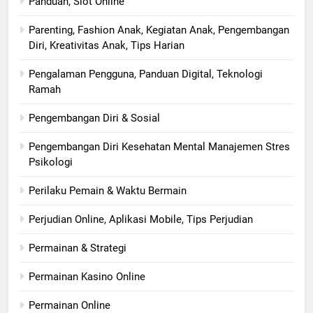
Panduan, Slot Online
Parenting, Fashion Anak, Kegiatan Anak, Pengembangan
Diri, Kreativitas Anak, Tips Harian
Pengalaman Pengguna, Panduan Digital, Teknologi
Ramah
Pengembangan Diri & Sosial
Pengembangan Diri Kesehatan Mental Manajemen Stres
Psikologi
Perilaku Pemain & Waktu Bermain
Perjudian Online, Aplikasi Mobile, Tips Perjudian
Permainan & Strategi
Permainan Kasino Online
Permainan Online