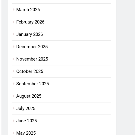
March 2026
February 2026
January 2026
December 2025
November 2025
October 2025
September 2025
August 2025
July 2025
June 2025
May 2025