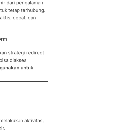
hir dari pengalaman
tuk tetap terhubung.
raktis, cepat, dan
form
an strategi redirect
bisa diakses
igunakan untuk
melakukan aktivitas,
ir.