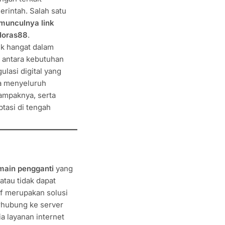
erintah. Salah satu
munculnya link
Horas88
.
ik hangat dalam
 antara kebutuhan
ulasi digital yang
ra menyeluruh
ampaknya, serta
tasi di tengah
main pengganti
yang
atau tidak dapat
tif merupakan solusi
rhubung ke server
a layanan internet