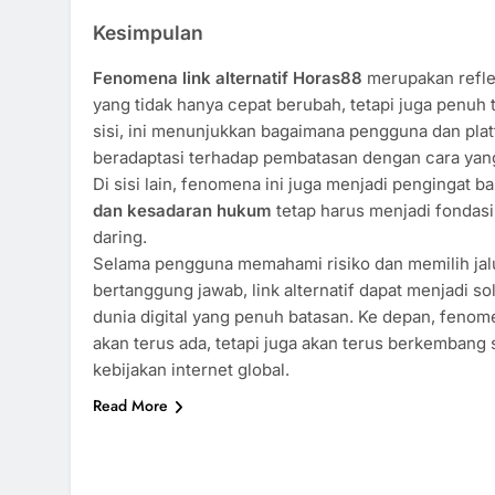
Kesimpulan
Fenomena link alternatif Horas88
merupakan reflek
yang tidak hanya cepat berubah, tetapi juga penuh 
sisi, ini menunjukkan bagaimana pengguna dan pl
beradaptasi terhadap pembatasan dengan cara yang 
Di sisi lain, fenomena ini juga menjadi pengingat 
dan kesadaran hukum
tetap harus menjadi fondasi
daring.
Selama pengguna memahami risiko dan memilih jal
bertanggung jawab, link alternatif dapat menjadi so
dunia digital yang penuh batasan. Ke depan, fenom
akan terus ada, tetapi juga akan terus berkembang 
kebijakan internet global.
Read More