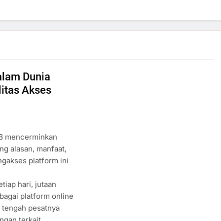
alam Dunia
litas Akses
s88 mencerminkan
ang alasan, manfaat,
gakses platform ini
tiap hari, jutaan
bagai platform online
i tengah pesatnya
ngan terkait