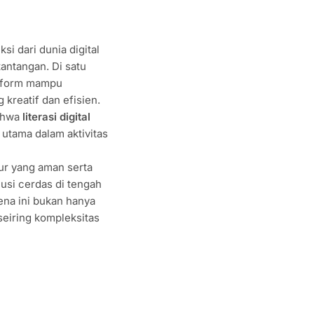
si dari dunia digital
tantangan. Di satu
atform mampu
kreatif dan efisien.
bahwa
literasi digital
 utama dalam aktivitas
ur yang aman serta
lusi cerdas di tengah
ena ini bukan hanya
seiring kompleksitas