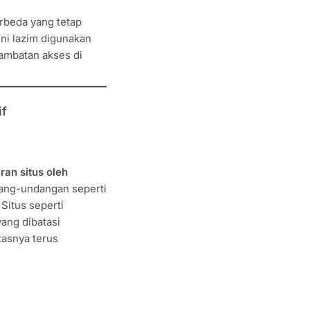
erbeda yang tetap
ini lazim digunakan
hambatan akses di
if
ran situs oleh
ang-undangan seperti
 Situs seperti
yang dibatasi
tasnya terus