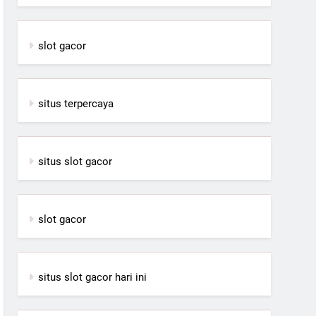
slot gacor
situs terpercaya
situs slot gacor
slot gacor
situs slot gacor hari ini