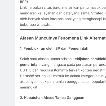
(ISP).
Link ini bukan situs baru, melainkan pintu masuk b
mengarah ke layanan dan data yang sama. Strategi 
oleh banyak situs internasional yang menghadapi 
beberapa wilayah.
Alasan Munculnya Fenomena Link Alternat
1.
Pemblokiran oleh ISP dan Pemerintah
Salah satu alasan utama adalah
kebijakan pembloki
pemerintah
, yang mengacu pada peraturan perund
UU ITE dan regulasi Kominfo terkait konten negatif.
Horas88 sering kali masuk ke dalam kategori situs 
aksesnya, meskipun jumlah pengguna dan populari
meningkat.
2.
Kebutuhan Akses Tanpa Gangguan