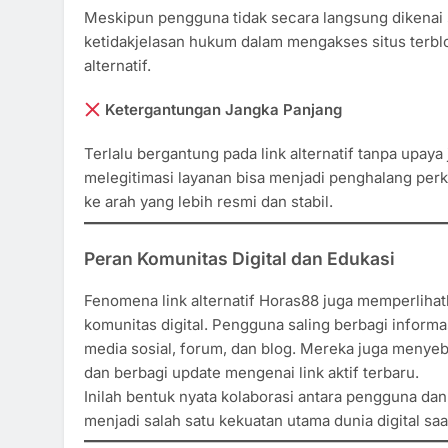
Meskipun pengguna tidak secara langsung dikenai s
ketidakjelasan hukum dalam mengakses situs terblok
alternatif.
Ketergantungan Jangka Panjang
Terlalu bergantung pada link alternatif tanpa upaya
melegitimasi layanan bisa menjadi penghalang pe
ke arah yang lebih resmi dan stabil.
Peran Komunitas Digital dan Edukasi
Fenomena link alternatif Horas88 juga memperlihat
komunitas digital. Pengguna saling berbagi informas
media sosial, forum, dan blog. Mereka juga menye
dan berbagi update mengenai link aktif terbaru.
Inilah bentuk nyata kolaborasi antara pengguna dan
menjadi salah satu kekuatan utama dunia digital saat