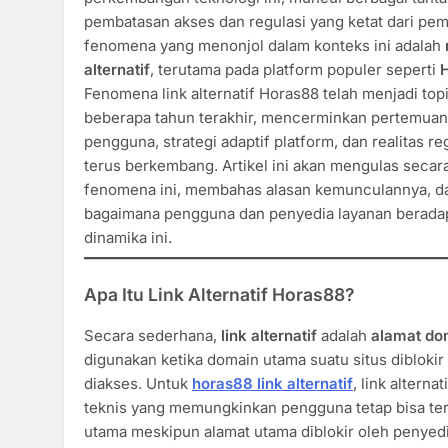
pembatasan akses dan regulasi yang ketat dari pem
fenomena yang menonjol dalam konteks ini adalah
alternatif
, terutama pada platform populer seperti
Fenomena link alternatif Horas88 telah menjadi top
beberapa tahun terakhir, mencerminkan pertemuan
pengguna, strategi adaptif platform, dan realitas reg
terus berkembang. Artikel ini akan mengulas seca
fenomena ini, membahas alasan kemunculannya, d
bagaimana pengguna dan penyedia layanan beradap
dinamika ini.
Apa Itu Link Alternatif Horas88?
Secara sederhana,
link alternatif
adalah
alamat do
digunakan ketika domain utama suatu situs diblokir 
diakses. Untuk
horas88 link alternatif
, link alterna
teknis yang memungkinkan pengguna tetap bisa te
utama meskipun alamat utama diblokir oleh penyedi