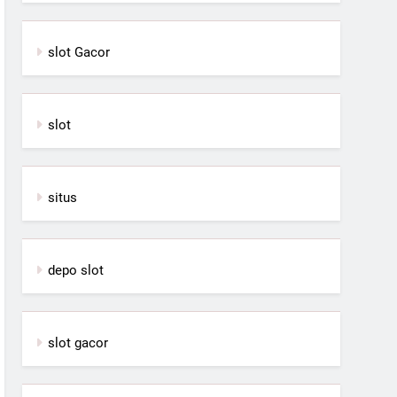
slot Gacor
slot
situs
depo slot
slot gacor