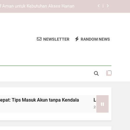
tif Aman untuk Kebutuhan Akses Harian
epat: Tips Masuk Akun tanpa Kendala
ktif yang Mengutamakan Akses Praktis
NEWSLETTER
RANDOM NEWS
akan TIARA4D Login melalui Browser
tif Aman untuk Kebutuhan Akses Harian
 Clover Gunma.
epat: Tips Masuk Akun tanpa Kendala
ktif yang Mengutamakan Akses Praktis
Masuk Akun tanpa Kendala
Login Edwinslot Tanpa Ribet
2 Months Ago