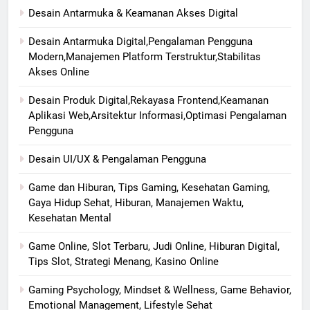
Desain Antarmuka & Keamanan Akses Digital
Desain Antarmuka Digital,Pengalaman Pengguna
Modern,Manajemen Platform Terstruktur,Stabilitas
Akses Online
Desain Produk Digital,Rekayasa Frontend,Keamanan
Aplikasi Web,Arsitektur Informasi,Optimasi Pengalaman
Pengguna
Desain UI/UX & Pengalaman Pengguna
Game dan Hiburan, Tips Gaming, Kesehatan Gaming,
Gaya Hidup Sehat, Hiburan, Manajemen Waktu,
Kesehatan Mental
Game Online, Slot Terbaru, Judi Online, Hiburan Digital,
Tips Slot, Strategi Menang, Kasino Online
Gaming Psychology, Mindset & Wellness, Game Behavior,
Emotional Management, Lifestyle Sehat