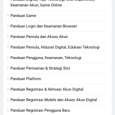
Keamanan Akun, Game Online
Panduan Game
Panduan Login dan Keamanan Browser
Panduan Pemula dan Akses Akun
Panduan Pemula, Hiburan Digital, Edukasi Teknologi
Panduan Pengguna, Keamanan, Teknologi
Panduan Permainan & Strategi Slot
Panduan Platform
Panduan Registrasi & Aktivasi Akun Digital
Panduan Registrasi Mobile dan Akses Akun Digital
Panduan Registrasi Pengguna Baru