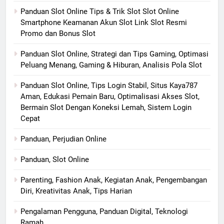
Panduan Slot Online Tips & Trik Slot Slot Online
Smartphone Keamanan Akun Slot Link Slot Resmi
Promo dan Bonus Slot
Panduan Slot Online, Strategi dan Tips Gaming, Optimasi
Peluang Menang, Gaming & Hiburan, Analisis Pola Slot
Panduan Slot Online, Tips Login Stabil, Situs Kaya787
Aman, Edukasi Pemain Baru, Optimalisasi Akses Slot,
Bermain Slot Dengan Koneksi Lemah, Sistem Login
Cepat
Panduan, Perjudian Online
Panduan, Slot Online
Parenting, Fashion Anak, Kegiatan Anak, Pengembangan
Diri, Kreativitas Anak, Tips Harian
Pengalaman Pengguna, Panduan Digital, Teknologi
Ramah