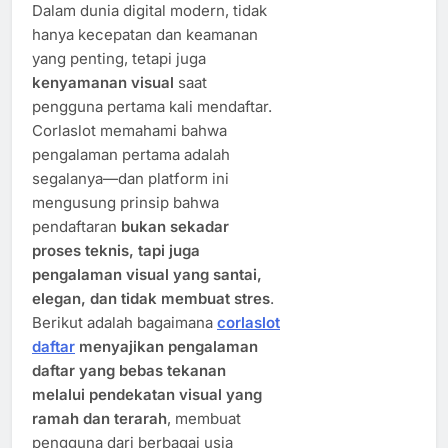
Dalam dunia digital modern, tidak
hanya kecepatan dan keamanan
yang penting, tetapi juga
kenyamanan visual
saat
pengguna pertama kali mendaftar.
Corlaslot memahami bahwa
pengalaman pertama adalah
segalanya—dan platform ini
mengusung prinsip bahwa
pendaftaran
bukan sekadar
proses teknis, tapi juga
pengalaman visual yang santai,
elegan, dan tidak membuat stres
.
Berikut adalah bagaimana
corlaslot
daftar
menyajikan pengalaman
daftar yang bebas tekanan
melalui pendekatan visual yang
ramah dan terarah
, membuat
pengguna dari berbagai usia