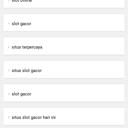
slot online
slot gacor
situs terpercaya
situs slot gacor
slot gacor
situs slot gacor hari ini