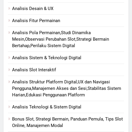
Analisis Desain & UX
Analisis Fitur Permainan
Analisis Pola Permainan,Studi Dinamika
Mesin,Observasi Perubahan Slot,Strategi Bermain
Bertahap,Perilaku Sistem Digital
Analisis Sistem & Teknologi Digital
Analisis Slot Interaktif
Analisis Struktur Platform Digital,UX dan Navigasi
Pengguna,Manajemen Akses dan Sesi,Stabilitas Sistem
Harian,Edukasi Penggunaan Platform
Analisis Teknologi & Sistem Digital
Bonus Slot, Strategi Bermain, Panduan Pemula, Tips Slot
Online, Manajemen Modal