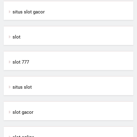
situs slot gacor
slot
slot 777
situs slot
slot gacor