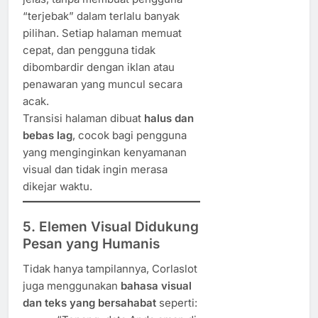
“terjebak” dalam terlalu banyak
pilihan. Setiap halaman memuat
cepat, dan pengguna tidak
dibombardir dengan iklan atau
penawaran yang muncul secara
acak.
Transisi halaman dibuat
halus dan
bebas lag
, cocok bagi pengguna
yang menginginkan kenyamanan
visual dan tidak ingin merasa
dikejar waktu.
5. Elemen Visual Didukung
Pesan yang Humanis
Tidak hanya tampilannya, Corlaslot
juga menggunakan
bahasa visual
dan teks yang bersahabat
seperti: