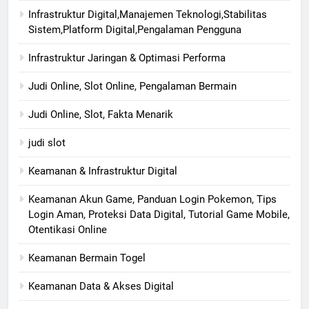
Infrastruktur Digital,Manajemen Teknologi,Stabilitas
Sistem,Platform Digital,Pengalaman Pengguna
Infrastruktur Jaringan & Optimasi Performa
Judi Online, Slot Online, Pengalaman Bermain
Judi Online, Slot, Fakta Menarik
judi slot
Keamanan & Infrastruktur Digital
Keamanan Akun Game, Panduan Login Pokemon, Tips
Login Aman, Proteksi Data Digital, Tutorial Game Mobile,
Otentikasi Online
Keamanan Bermain Togel
Keamanan Data & Akses Digital