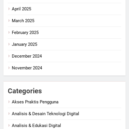
April 2025
March 2025
February 2025
January 2025
December 2024
November 2024
Categories
Akses Praktis Pengguna
Analisis & Desain Teknologi Digital
Analisis & Edukasi Digital