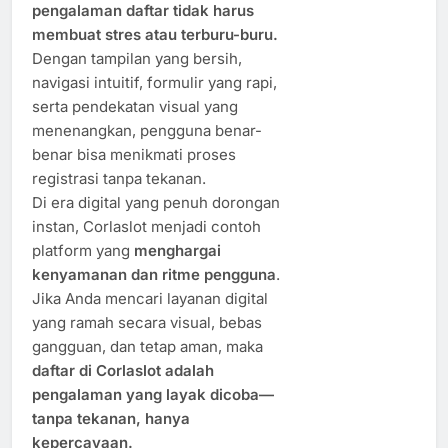
pengalaman daftar tidak harus
membuat stres atau terburu-buru.
Dengan tampilan yang bersih,
navigasi intuitif, formulir yang rapi,
serta pendekatan visual yang
menenangkan, pengguna benar-
benar bisa menikmati proses
registrasi tanpa tekanan.
Di era digital yang penuh dorongan
instan, Corlaslot menjadi contoh
platform yang
menghargai
kenyamanan dan ritme pengguna
.
Jika Anda mencari layanan digital
yang ramah secara visual, bebas
gangguan, dan tetap aman, maka
daftar di Corlaslot adalah
pengalaman yang layak dicoba—
tanpa tekanan, hanya
kepercayaan.