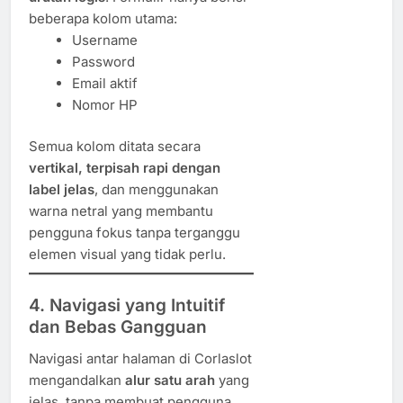
beberapa kolom utama:
Username
Password
Email aktif
Nomor HP
Semua kolom ditata secara
vertikal, terpisah rapi dengan
label jelas
, dan menggunakan
warna netral yang membantu
pengguna fokus tanpa terganggu
elemen visual yang tidak perlu.
4. Navigasi yang Intuitif
dan Bebas Gangguan
Navigasi antar halaman di Corlaslot
mengandalkan
alur satu arah
yang
jelas, tanpa membuat pengguna