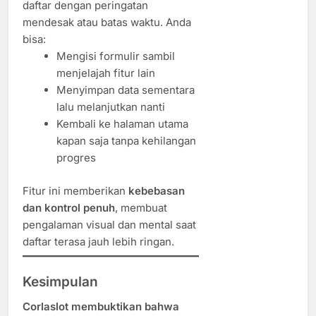
daftar dengan peringatan
mendesak atau batas waktu. Anda
bisa:
Mengisi formulir sambil
menjelajah fitur lain
Menyimpan data sementara
lalu melanjutkan nanti
Kembali ke halaman utama
kapan saja tanpa kehilangan
progres
Fitur ini memberikan
kebebasan
dan kontrol penuh
, membuat
pengalaman visual dan mental saat
daftar terasa jauh lebih ringan.
Kesimpulan
Corlaslot membuktikan bahwa