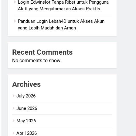
Login Edwinslot Tanpa Ribet untuk Pengguna
Aktif yang Mengutamakan Akses Praktis
Panduan Login Lebah4D untuk Akses Akun
yang Lebih Mudah dan Aman
Recent Comments
No comments to show.
Archives
July 2026
June 2026
May 2026
April 2026