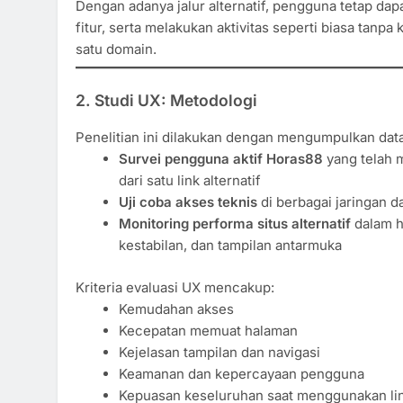
Dengan adanya jalur alternatif, pengguna tetap dap
fitur, serta melakukan aktivitas seperti biasa tanp
satu domain.
2. Studi UX: Metodologi
Penelitian ini dilakukan dengan mengumpulkan data
Survei pengguna aktif Horas88
yang telah 
dari satu link alternatif
Uji coba akses teknis
di berbagai jaringan d
Monitoring performa situs alternatif
dalam h
kestabilan, dan tampilan antarmuka
Kriteria evaluasi UX mencakup:
Kemudahan akses
Kecepatan memuat halaman
Kejelasan tampilan dan navigasi
Keamanan dan kepercayaan pengguna
Kepuasan keseluruhan saat menggunakan link