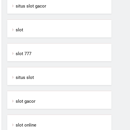
situs slot gacor
slot
slot 777
situs slot
slot gacor
slot online