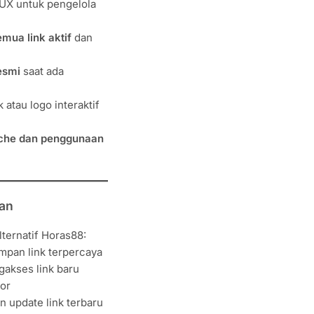
 UX untuk pengelola
mua link aktif
dan
esmi
saat ada
atau logo interaktif
che dan penggunaan
man
ternatif Horas88:
pan link terpercaya
akses link baru
ror
 update link terbaru