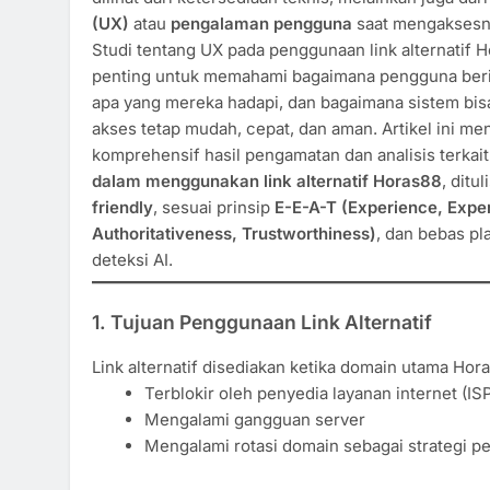
(UX)
atau
pengalaman pengguna
saat mengaksesn
Studi tentang UX pada penggunaan link alternatif 
penting untuk memahami bagaimana pengguna beri
apa yang mereka hadapi, dan bagaimana sistem bisa
akses tetap mudah, cepat, dan aman. Artikel ini me
komprehensif hasil pengamatan dan analisis terkai
dalam menggunakan link alternatif Horas88
, ditu
friendly
, sesuai prinsip
E-E-A-T (Experience, Exper
Authoritativeness, Trustworthiness)
, dan bebas p
deteksi AI.
1. Tujuan Penggunaan Link Alternatif
Link alternatif disediakan ketika domain utama Hor
Terblokir oleh penyedia layanan internet (IS
Mengalami gangguan server
Mengalami rotasi domain sebagai strategi 