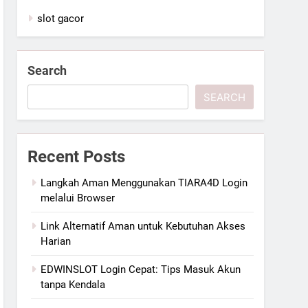
slot gacor
Search
SEARCH
Recent Posts
Langkah Aman Menggunakan TIARA4D Login
melalui Browser
Link Alternatif Aman untuk Kebutuhan Akses
Harian
EDWINSLOT Login Cepat: Tips Masuk Akun
tanpa Kendala