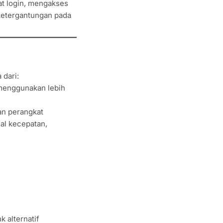
at login, mengakses
a ketergantungan pada
 dari:
menggunakan lebih
an perangkat
al kecepatan,
 alternatif