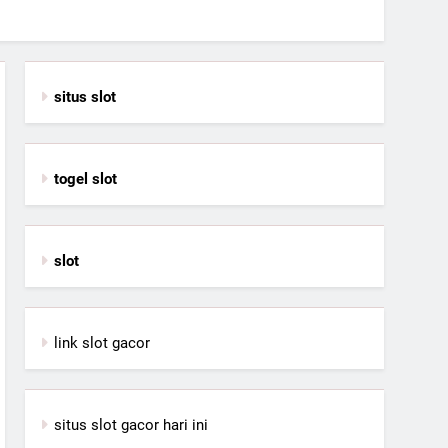
situs slot
togel slot
slot
link slot gacor
situs slot gacor hari ini