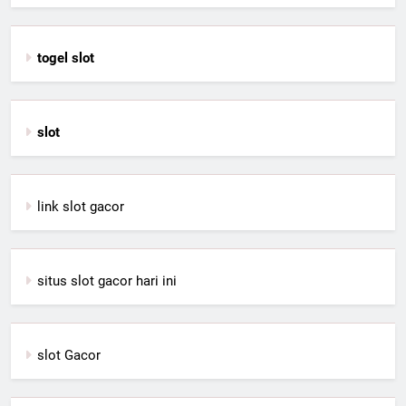
togel slot
slot
link slot gacor
situs slot gacor hari ini
slot Gacor