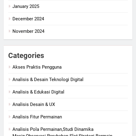
January 2025
December 2024
November 2024
Categories
Akses Praktis Pengguna
Analisis & Desain Teknologi Digital
Analisis & Edukasi Digital
Analisis Desain & UX
Analisis Fitur Permainan
Analisis Pola Permainan,Studi Dinamika