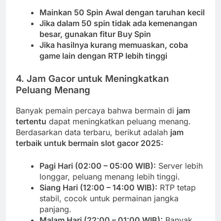
Mainkan 50 Spin Awal dengan taruhan kecil
Jika dalam 50 spin tidak ada kemenangan
besar, gunakan fitur Buy Spin
Jika hasilnya kurang memuaskan, coba
game lain dengan RTP lebih tinggi
4. Jam Gacor untuk Meningkatkan
Peluang Menang
Banyak pemain percaya bahwa bermain di
jam
tertentu
dapat meningkatkan peluang menang.
Berdasarkan data terbaru, berikut adalah
jam
terbaik untuk bermain slot gacor 2025:
Pagi Hari (02:00 – 05:00 WIB):
Server lebih
longgar, peluang menang lebih tinggi.
Siang Hari (12:00 – 14:00 WIB):
RTP tetap
stabil, cocok untuk permainan jangka
panjang.
Malam Hari (22:00 – 01:00 WIB):
Banyak