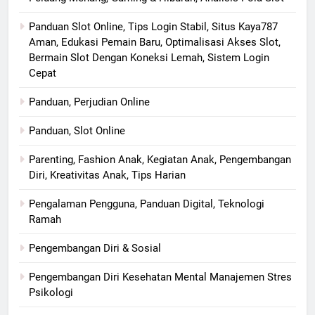
Panduan Slot Online, Tips Login Stabil, Situs Kaya787
Aman, Edukasi Pemain Baru, Optimalisasi Akses Slot,
Bermain Slot Dengan Koneksi Lemah, Sistem Login
Cepat
Panduan, Perjudian Online
Panduan, Slot Online
Parenting, Fashion Anak, Kegiatan Anak, Pengembangan
Diri, Kreativitas Anak, Tips Harian
Pengalaman Pengguna, Panduan Digital, Teknologi
Ramah
Pengembangan Diri & Sosial
Pengembangan Diri Kesehatan Mental Manajemen Stres
Psikologi