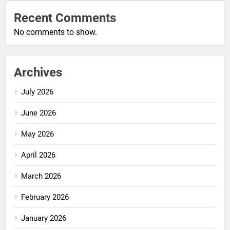
Recent Comments
No comments to show.
Archives
July 2026
June 2026
May 2026
April 2026
March 2026
February 2026
January 2026