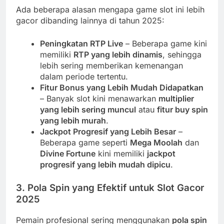
Ada beberapa alasan mengapa game slot ini lebih
gacor dibanding lainnya di tahun 2025:
Peningkatan RTP Live
– Beberapa game kini
memiliki
RTP yang lebih dinamis
, sehingga
lebih sering memberikan kemenangan
dalam periode tertentu.
Fitur Bonus yang Lebih Mudah Didapatkan
– Banyak slot kini menawarkan
multiplier
yang lebih sering muncul
atau
fitur buy spin
yang lebih murah
.
Jackpot Progresif yang Lebih Besar
–
Beberapa game seperti
Mega Moolah
dan
Divine Fortune
kini memiliki
jackpot
progresif yang lebih mudah dipicu
.
3. Pola Spin yang Efektif untuk Slot Gacor
2025
Pemain profesional sering menggunakan
pola spin