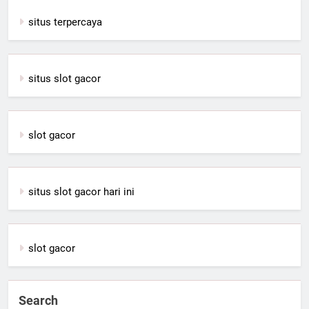
situs terpercaya
situs slot gacor
slot gacor
situs slot gacor hari ini
slot gacor
Search