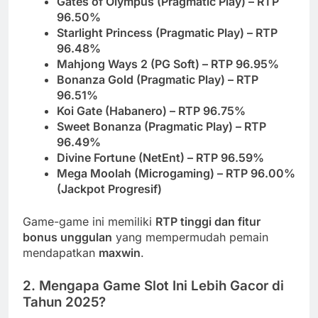
Gates of Olympus (Pragmatic Play) – RTP
96.50%
Starlight Princess (Pragmatic Play) – RTP
96.48%
Mahjong Ways 2 (PG Soft) – RTP 96.95%
Bonanza Gold (Pragmatic Play) – RTP
96.51%
Koi Gate (Habanero) – RTP 96.75%
Sweet Bonanza (Pragmatic Play) – RTP
96.49%
Divine Fortune (NetEnt) – RTP 96.59%
Mega Moolah (Microgaming) – RTP 96.00%
(Jackpot Progresif)
Game-game ini memiliki
RTP tinggi dan fitur
bonus unggulan
yang mempermudah pemain
mendapatkan
maxwin
.
2. Mengapa Game Slot Ini Lebih Gacor di
Tahun 2025?