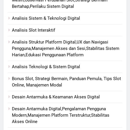
Mesin,Observasi Perubahan Slot,Strategi Bermain
Bertahap,Perilaku Sistem Digital
Analisis Sistem & Teknologi Digital
Analisis Slot Interaktif
Analisis Struktur Platform Digital,UX dan Navigasi
Pengguna,Manajemen Akses dan Sesi,Stabilitas Sistem
Harian,Edukasi Penggunaan Platform
Analisis Teknologi & Sistem Digital
Bonus Slot, Strategi Bermain, Panduan Pemula, Tips Slot
Online, Manajemen Modal
Desain Antarmuka & Keamanan Akses Digital
Desain Antarmuka Digital,Pengalaman Pengguna
Modern,Manajemen Platform Terstruktur,Stabilitas
Akses Online