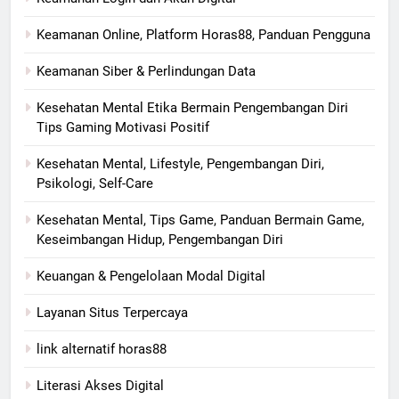
Keamanan Online, Platform Horas88, Panduan Pengguna
Keamanan Siber & Perlindungan Data
Kesehatan Mental Etika Bermain Pengembangan Diri
Tips Gaming Motivasi Positif
Kesehatan Mental, Lifestyle, Pengembangan Diri,
Psikologi, Self-Care
Kesehatan Mental, Tips Game, Panduan Bermain Game,
Keseimbangan Hidup, Pengembangan Diri
Keuangan & Pengelolaan Modal Digital
Layanan Situs Terpercaya
link alternatif horas88
Literasi Akses Digital