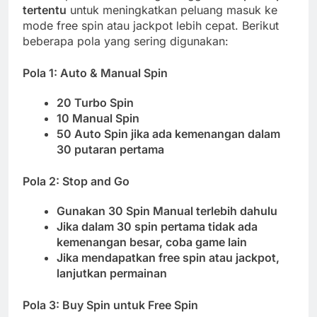
tertentu
untuk meningkatkan peluang masuk ke
mode free spin atau jackpot lebih cepat. Berikut
beberapa pola yang sering digunakan:
Pola 1: Auto & Manual Spin
20 Turbo Spin
10 Manual Spin
50 Auto Spin jika ada kemenangan dalam
30 putaran pertama
Pola 2: Stop and Go
Gunakan 30 Spin Manual terlebih dahulu
Jika dalam 30 spin pertama tidak ada
kemenangan besar, coba game lain
Jika mendapatkan free spin atau jackpot,
lanjutkan permainan
Pola 3: Buy Spin untuk Free Spin