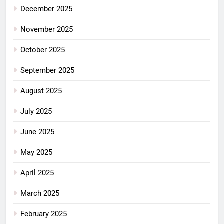
December 2025
November 2025
October 2025
September 2025
August 2025
July 2025
June 2025
May 2025
April 2025
March 2025
February 2025