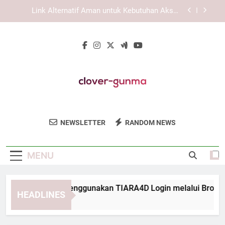
Skip
EDWINSLOT Login Cepat: Tips Masuk Akun tanpa
to
Kendala
content
Login Edwinslot Tanpa Ribet untuk Pengguna
Aktif yang Mengutamakan Akses Praktis
Langkah Aman Menggunakan TIARA4D Login
melalui Browser
Link Alternatif Aman untuk Kebutuhan Akses
Harian
EDWINSLOT Login Cepat: Tips Masuk Akun tanpa
Kendala
Clover Gunma
Dapatkan Produk Alami Yang Mendukung
Login Edwinslot Tanpa Ribet untuk Pengguna
NEWSLETTER
RANDOM NEWS
Aktif yang Mengutamakan Akses Praktis
Keberlanjutan Lingkungan Dari Clover
Gunma.
MENU
ngkah Aman Menggunakan TIARA4D Login melalui Browser
HEADLINES
eeks Ago