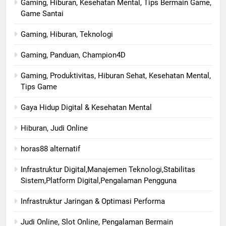
Gaming, Hiburan, Kesehatan Mental, Tips Bermain Game,
Game Santai
Gaming, Hiburan, Teknologi
Gaming, Panduan, Champion4D
Gaming, Produktivitas, Hiburan Sehat, Kesehatan Mental,
Tips Game
Gaya Hidup Digital & Kesehatan Mental
Hiburan, Judi Online
horas88 alternatif
Infrastruktur Digital,Manajemen Teknologi,Stabilitas
Sistem,Platform Digital,Pengalaman Pengguna
Infrastruktur Jaringan & Optimasi Performa
Judi Online, Slot Online, Pengalaman Bermain