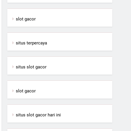
slot gacor
situs terpercaya
situs slot gacor
slot gacor
situs slot gacor hari ini