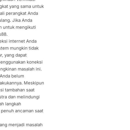
gkat yang sama untuk
ali perangkat Anda
ulang. Jika Anda
n untuk mengikuti
s88.
ksi internet Anda
istem mungkin tidak
r, yang dapat
Menggunakan koneksi
ngkinan masalah ini.
 Anda belum
lakukannya. Meskipun
asi tambahan saat
stra dan melindungi
lah langkah
g penuh ancaman saat
ulang menjadi masalah