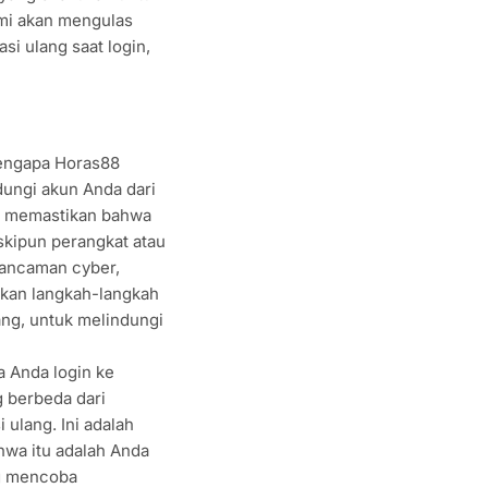
ami akan mengulas
i ulang saat login,
engapa Horas88
dungi akun Anda dari
ng memastikan bahwa
kipun perangkat atau
 ancaman cyber,
pkan langkah-langkah
ang, untuk melindungi
a Anda login ke
g berbeda dari
 ulang. Ini adalah
hwa itu adalah Anda
g mencoba