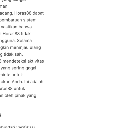
man.
adang, Horas88 dapat
 pembaruan sistem
emastikan bahwa
m Horas88 tidak
ngguna. Selama
gkin meninjau ulang
 tidak sah.
 mendeteksi aktivitas
 yang sering gagal
iminta untuk
 akun Anda. Ini adalah
oras88 untuk
n oleh pihak yang
8
indari verifikasi