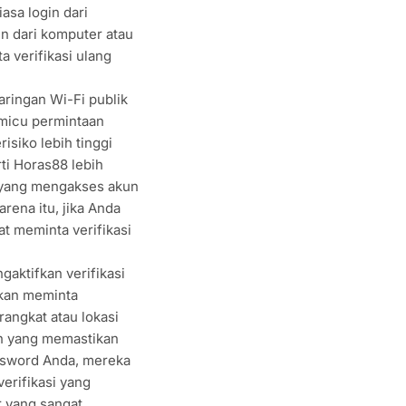
asa login dari
in dari komputer atau
a verifikasi ulang
aringan Wi-Fi publik
emicu permintaan
isiko lebih tinggi
ti Horas88 lebih
 yang mengakses akun
rena itu, jika Anda
t meminta verifikasi
aktifkan verifikasi
akan meminta
erangkat atau lokasi
n yang memastikan
sword Anda, mereka
erifikasi yang
r yang sangat