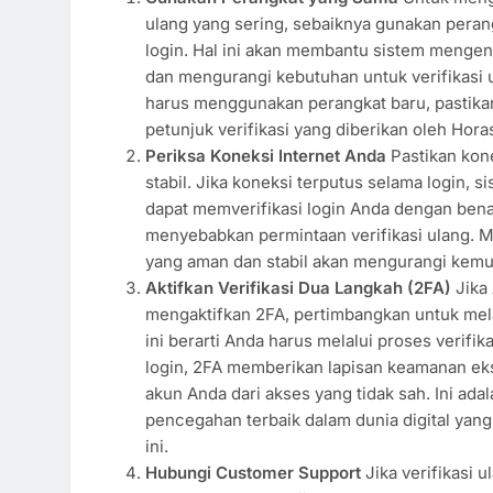
ulang yang sering, sebaiknya gunakan peran
login. Hal ini akan membantu sistem mengen
dan mengurangi kebutuhan untuk verifikasi 
harus menggunakan perangkat baru, pastika
petunjuk verifikasi yang diberikan oleh Hora
Periksa Koneksi Internet Anda
Pastikan kone
stabil. Jika koneksi terputus selama login, s
dapat memverifikasi login Anda dengan bena
menyebabkan permintaan verifikasi ulang. 
yang aman dan stabil akan mengurangi kemu
Aktifkan Verifikasi Dua Langkah (2FA)
Jika
mengaktifkan 2FA, pertimbangkan untuk me
ini berarti Anda harus melalui proses verifik
login, 2FA memberikan lapisan keamanan ek
akun Anda dari akses yang tidak sah. Ini ada
pencegahan terbaik dalam dunia digital yan
ini.
Hubungi Customer Support
Jika verifikasi 