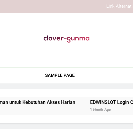
Link Alterna
EDWINSLOT Login C
Login Edwinslot Tanpa Ribet untuk Pengguna A
Langkah Aman Menggun
ver Gunma
Link Alterna
Produk Alami Yang Mendukung Keberlanjutan Lingkungan Dari
EDWINSLOT Login C
SAMPLE PAGE
Login Edwinslot Tanpa Ribet untuk Pengguna A
Kebutuhan Akses Harian
EDWINSLOT Login Cepat: Tips 
1 Month Ago