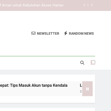
tif Aman untuk Kebutuhan Akses Harian
epat: Tips Masuk Akun tanpa Kendala
ktif yang Mengutamakan Akses Praktis
NEWSLETTER
RANDOM NEWS
akan TIARA4D Login melalui Browser
tif Aman untuk Kebutuhan Akses Harian
 Clover Gunma.
epat: Tips Masuk Akun tanpa Kendala
ktif yang Mengutamakan Akses Praktis
Masuk Akun tanpa Kendala
Login Edwinslot Tanpa Ribet
2 Months Ago