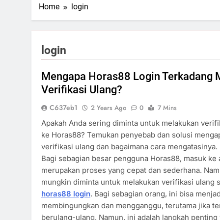
Home
login
login
Mengapa Horas88 Login Terkadang 
Verifikasi Ulang?
C637eb1
2 Years Ago
0
7 Mins
Apakah Anda sering diminta untuk melakukan verifik
ke Horas88? Temukan penyebab dan solusi menga
verifikasi ulang dan bagaimana cara mengatasinya.
Bagi sebagian besar pengguna Horas88, masuk ke
merupakan proses yang cepat dan sederhana. Nam
mungkin diminta untuk melakukan verifikasi ulang s
horas88 login
. Bagi sebagian orang, ini bisa menjad
membingungkan dan mengganggu, terutama jika ter
berulang-ulang. Namun, ini adalah langkah penting