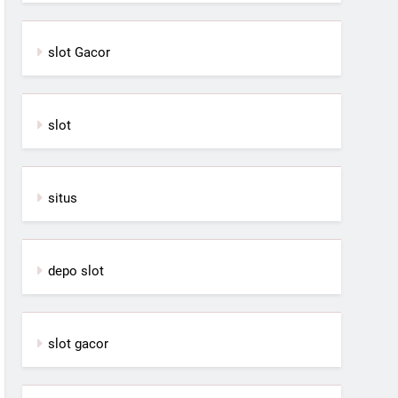
slot Gacor
slot
situs
depo slot
slot gacor