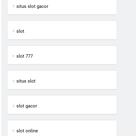
situs slot gacor
slot
slot 777
situs slot
slot gacor
slot online