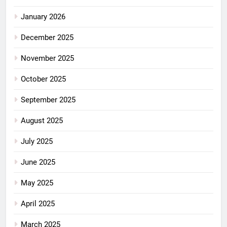
January 2026
December 2025
November 2025
October 2025
September 2025
August 2025
July 2025
June 2025
May 2025
April 2025
March 2025