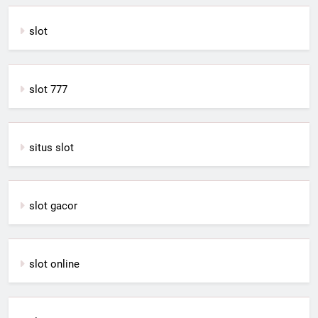
slot
slot 777
situs slot
slot gacor
slot online