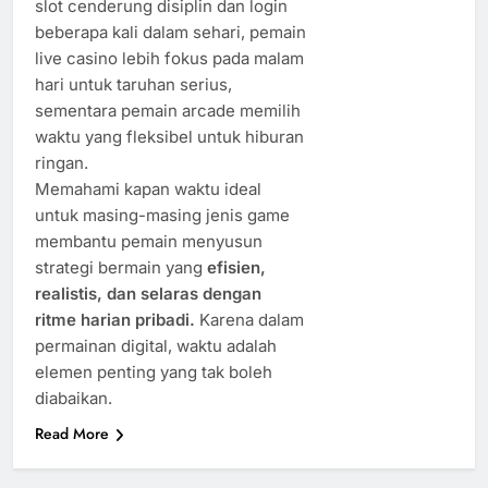
slot cenderung disiplin dan login
beberapa kali dalam sehari, pemain
live casino lebih fokus pada malam
hari untuk taruhan serius,
sementara pemain arcade memilih
waktu yang fleksibel untuk hiburan
ringan.
Memahami kapan waktu ideal
untuk masing-masing jenis game
membantu pemain menyusun
strategi bermain yang
efisien,
realistis, dan selaras dengan
ritme harian pribadi.
Karena dalam
permainan digital, waktu adalah
elemen penting yang tak boleh
diabaikan.
Read More