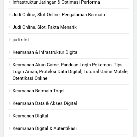
Infrastruktur Jaringan & Optimasi Performa
Judi Online, Slot Online, Pengalaman Bermain
Judi Online, Slot, Fakta Menarik
judi slot
Keamanan & Infrastruktur Digital
Keamanan Akun Game, Panduan Login Pokemon, Tips
Login Aman, Proteksi Data Digital, Tutorial Game Mobile,
Otentikasi Online
Keamanan Bermain Togel
Keamanan Data & Akses Digital
Keamanan Digital
Keamanan Digital & Autentikasi