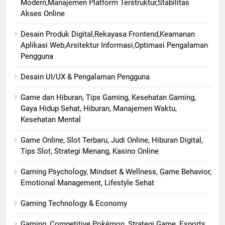
Modern,Manajemen Platform Terstruktur,Stabilitas
Akses Online
Desain Produk Digital,Rekayasa Frontend,Keamanan
Aplikasi Web,Arsitektur Informasi,Optimasi Pengalaman
Pengguna
Desain UI/UX & Pengalaman Pengguna
Game dan Hiburan, Tips Gaming, Kesehatan Gaming,
Gaya Hidup Sehat, Hiburan, Manajemen Waktu,
Kesehatan Mental
Game Online, Slot Terbaru, Judi Online, Hiburan Digital,
Tips Slot, Strategi Menang, Kasino Online
Gaming Psychology, Mindset & Wellness, Game Behavior,
Emotional Management, Lifestyle Sehat
Gaming Technology & Economy
Gaming, Competitive Pokémon, Strategi Game, Esports