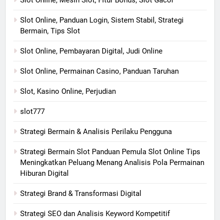
Slot Online, Mesin Slot, Fitur Bonus, Slot Gacor
Slot Online, Panduan Login, Sistem Stabil, Strategi
Bermain, Tips Slot
Slot Online, Pembayaran Digital, Judi Online
Slot Online, Permainan Casino, Panduan Taruhan
Slot, Kasino Online, Perjudian
slot777
Strategi Bermain & Analisis Perilaku Pengguna
Strategi Bermain Slot Panduan Pemula Slot Online Tips
Meningkatkan Peluang Menang Analisis Pola Permainan
Hiburan Digital
Strategi Brand & Transformasi Digital
Strategi SEO dan Analisis Keyword Kompetitif