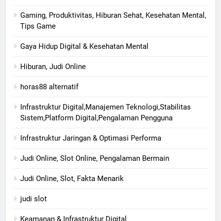
Gaming, Produktivitas, Hiburan Sehat, Kesehatan Mental,
Tips Game
Gaya Hidup Digital & Kesehatan Mental
Hiburan, Judi Online
horas88 alternatif
Infrastruktur Digital,Manajemen Teknologi,Stabilitas
Sistem,Platform Digital,Pengalaman Pengguna
Infrastruktur Jaringan & Optimasi Performa
Judi Online, Slot Online, Pengalaman Bermain
Judi Online, Slot, Fakta Menarik
judi slot
Keamanan & Infrastruktur Digital