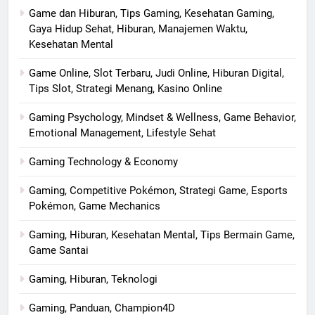
Game dan Hiburan, Tips Gaming, Kesehatan Gaming,
Gaya Hidup Sehat, Hiburan, Manajemen Waktu,
Kesehatan Mental
Game Online, Slot Terbaru, Judi Online, Hiburan Digital,
Tips Slot, Strategi Menang, Kasino Online
Gaming Psychology, Mindset & Wellness, Game Behavior,
Emotional Management, Lifestyle Sehat
Gaming Technology & Economy
Gaming, Competitive Pokémon, Strategi Game, Esports
Pokémon, Game Mechanics
Gaming, Hiburan, Kesehatan Mental, Tips Bermain Game,
Game Santai
Gaming, Hiburan, Teknologi
Gaming, Panduan, Champion4D