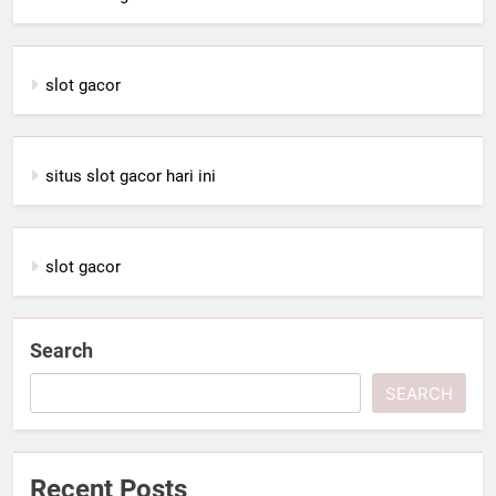
slot gacor
situs slot gacor hari ini
slot gacor
Search
SEARCH
Recent Posts