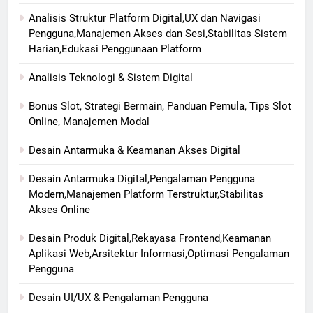
Analisis Struktur Platform Digital,UX dan Navigasi
Pengguna,Manajemen Akses dan Sesi,Stabilitas Sistem
Harian,Edukasi Penggunaan Platform
Analisis Teknologi & Sistem Digital
Bonus Slot, Strategi Bermain, Panduan Pemula, Tips Slot
Online, Manajemen Modal
Desain Antarmuka & Keamanan Akses Digital
Desain Antarmuka Digital,Pengalaman Pengguna
Modern,Manajemen Platform Terstruktur,Stabilitas
Akses Online
Desain Produk Digital,Rekayasa Frontend,Keamanan
Aplikasi Web,Arsitektur Informasi,Optimasi Pengalaman
Pengguna
Desain UI/UX & Pengalaman Pengguna