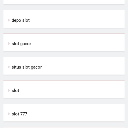
depo slot
slot gacor
situs slot gacor
slot
slot 777