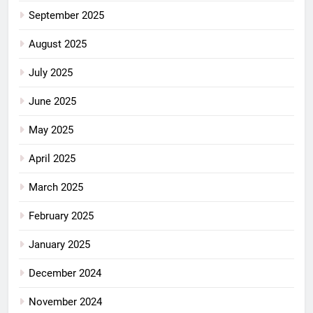
September 2025
August 2025
July 2025
June 2025
May 2025
April 2025
March 2025
February 2025
January 2025
December 2024
November 2024