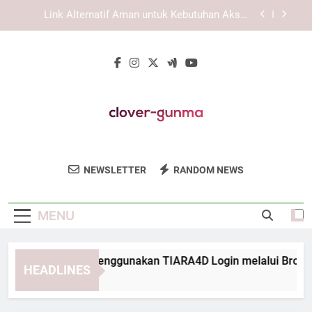
Skip
EDWINSLOT Login Cepat: Tips Masuk Akun tanpa
to
Kendala
content
Login Edwinslot Tanpa Ribet untuk Pengguna
Aktif yang Mengutamakan Akses Praktis
Langkah Aman Menggunakan TIARA4D Login
melalui Browser
Link Alternatif Aman untuk Kebutuhan Akses
Harian
EDWINSLOT Login Cepat: Tips Masuk Akun tanpa
Kendala
Clover Gunma
Dapatkan Produk Alami Yang Mendukung
Login Edwinslot Tanpa Ribet untuk Pengguna
NEWSLETTER
RANDOM NEWS
Aktif yang Mengutamakan Akses Praktis
Keberlanjutan Lingkungan Dari Clover
Gunma.
MENU
angkah Aman Menggunakan TIARA4D Login melalui Browser
HEADLINES
Month Ago