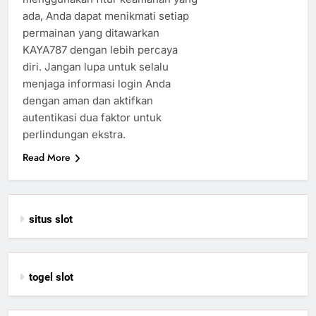
ada, Anda dapat menikmati setiap
permainan yang ditawarkan
KAYA787 dengan lebih percaya
diri. Jangan lupa untuk selalu
menjaga informasi login Anda
dengan aman dan aktifkan
autentikasi dua faktor untuk
perlindungan ekstra.
Read More
situs slot
togel slot