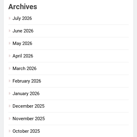
Archives
July 2026
June 2026
May 2026
April 2026
March 2026
February 2026
January 2026
December 2025
November 2025
October 2025