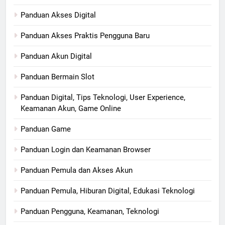
Panduan Akses Digital
Panduan Akses Praktis Pengguna Baru
Panduan Akun Digital
Panduan Bermain Slot
Panduan Digital, Tips Teknologi, User Experience,
Keamanan Akun, Game Online
Panduan Game
Panduan Login dan Keamanan Browser
Panduan Pemula dan Akses Akun
Panduan Pemula, Hiburan Digital, Edukasi Teknologi
Panduan Pengguna, Keamanan, Teknologi