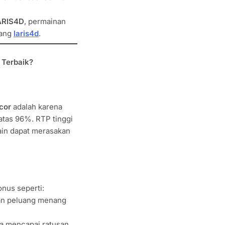
ARIS4D
, permainan
nang
laris4d
.
 Terbaik?
cor
adalah karena
 atas 96%. RTP tinggi
ain dapat merasakan
onus seperti:
an peluang menang
 mencapai ratusan