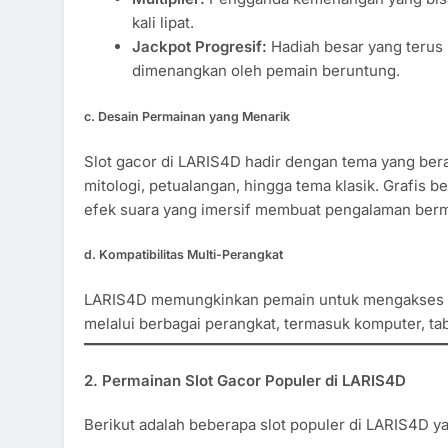
kali lipat.
Jackpot Progresif:
Hadiah besar yang terus
dimenangkan oleh pemain beruntung.
c.
Desain Permainan yang Menarik
Slot gacor di LARIS4D hadir dengan tema yang bera
mitologi, petualangan, hingga tema klasik. Grafis be
efek suara yang imersif membuat pengalaman berm
d.
Kompatibilitas Multi-Perangkat
LARIS4D memungkinkan pemain untuk mengakses sl
melalui berbagai perangkat, termasuk komputer, ta
2.
Permainan Slot Gacor Populer di LARIS4D
Berikut adalah beberapa slot populer di LARIS4D y