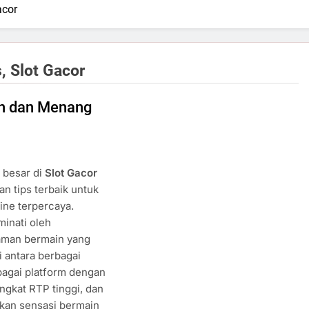
acor
s, Slot Gacor
in dan Menang
 besar di
Slot Gacor
an tips terbaik untuk
ine terpercaya.
minati oleh
aman bermain yang
 antara berbagai
bagai platform dengan
ingkat RTP tinggi, dan
kan sensasi bermain