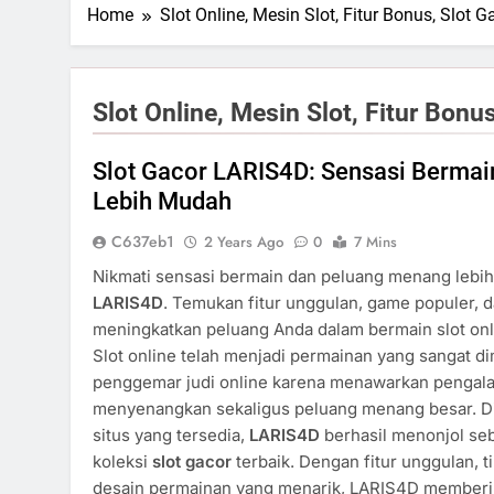
Home
Slot Online, Mesin Slot, Fitur Bonus, Slot G
Slot Online, Mesin Slot, Fitur Bonu
Slot Gacor LARIS4D: Sensasi Berma
Lebih Mudah
C637eb1
2 Years Ago
0
7 Mins
Nikmati sensasi bermain dan peluang menang lebih
LARIS4D
. Temukan fitur unggulan, game populer, d
meningkatkan peluang Anda dalam bermain slot onl
Slot online telah menjadi permainan yang sangat di
penggemar judi online karena menawarkan pengal
menyenangkan sekaligus peluang menang besar. Di
situs yang tersedia,
LARIS4D
berhasil menonjol se
koleksi
slot gacor
terbaik. Dengan fitur unggulan, t
desain permainan yang menarik, LARIS4D memberi