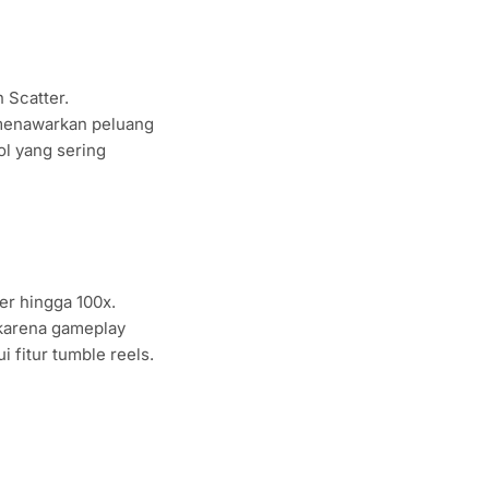
 Scatter.
 menawarkan peluang
l yang sering
er hingga 100x.
 karena gameplay
 fitur tumble reels.