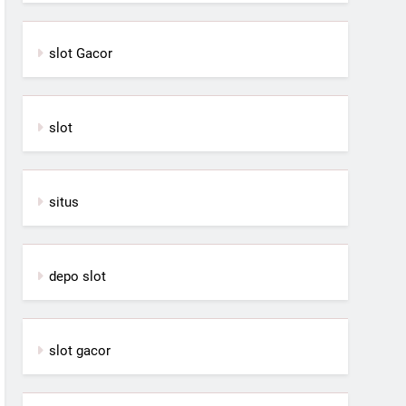
slot Gacor
slot
situs
depo slot
slot gacor