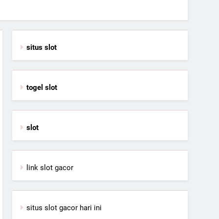
situs slot
togel slot
slot
link slot gacor
situs slot gacor hari ini