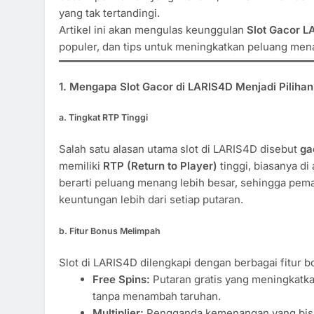
yang tak tertandingi.
Artikel ini akan mengulas keunggulan
Slot Gacor L
populer, dan tips untuk meningkatkan peluang me
1.
Mengapa Slot Gacor di LARIS4D Menjadi Pilihan
a.
Tingkat RTP Tinggi
Salah satu alasan utama slot di LARIS4D disebut
ga
memiliki
RTP (Return to Player)
tinggi, biasanya di
berarti peluang menang lebih besar, sehingga pem
keuntungan lebih dari setiap putaran.
b.
Fitur Bonus Melimpah
Slot di LARIS4D dilengkapi dengan berbagai fitur b
Free Spins:
Putaran gratis yang meningkatk
tanpa menambah taruhan.
Multiplier:
Pengganda kemenangan yang bisa