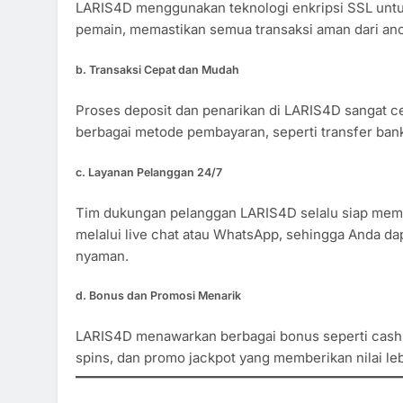
LARIS4D menggunakan teknologi enkripsi SSL untu
pemain, memastikan semua transaksi aman dari an
b.
Transaksi Cepat dan Mudah
Proses deposit dan penarikan di LARIS4D sangat 
berbagai metode pembayaran, seperti transfer bank,
c.
Layanan Pelanggan 24/7
Tim dukungan pelanggan LARIS4D selalu siap mem
melalui live chat atau WhatsApp, sehingga Anda d
nyaman.
d.
Bonus dan Promosi Menarik
LARIS4D menawarkan berbagai bonus seperti cash
spins, dan promo jackpot yang memberikan nilai le