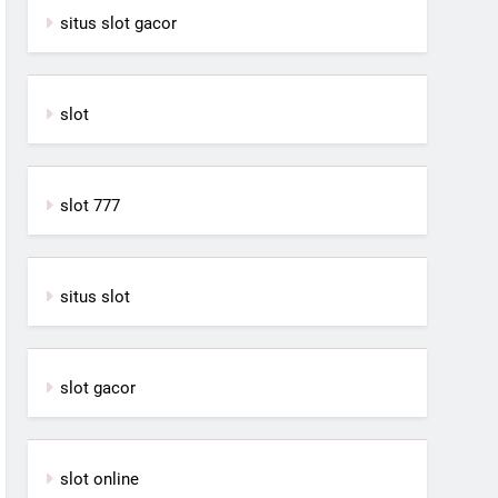
situs slot gacor
slot
slot 777
situs slot
slot gacor
slot online