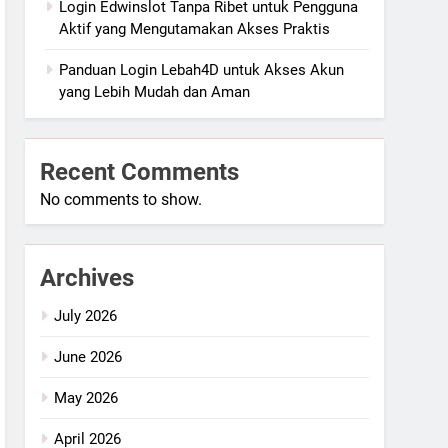
Login Edwinslot Tanpa Ribet untuk Pengguna
Aktif yang Mengutamakan Akses Praktis
Panduan Login Lebah4D untuk Akses Akun
yang Lebih Mudah dan Aman
Recent Comments
No comments to show.
Archives
July 2026
June 2026
May 2026
April 2026