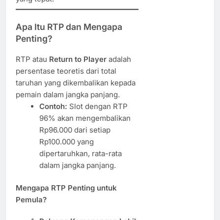
Apa Itu RTP dan Mengapa
Penting?
RTP atau
Return to Player
adalah
persentase teoretis dari total
taruhan yang dikembalikan kepada
pemain dalam jangka panjang.
Contoh:
Slot dengan RTP
96% akan mengembalikan
Rp96.000 dari setiap
Rp100.000 yang
dipertaruhkan, rata-rata
dalam jangka panjang.
Mengapa RTP Penting untuk
Pemula?