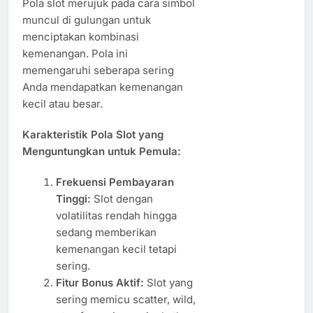
Pola slot merujuk pada cara simbol
muncul di gulungan untuk
menciptakan kombinasi
kemenangan. Pola ini
memengaruhi seberapa sering
Anda mendapatkan kemenangan
kecil atau besar.
Karakteristik Pola Slot yang
Menguntungkan untuk Pemula:
Frekuensi Pembayaran
Tinggi:
Slot dengan
volatilitas rendah hingga
sedang memberikan
kemenangan kecil tetapi
sering.
Fitur Bonus Aktif:
Slot yang
sering memicu scatter, wild,