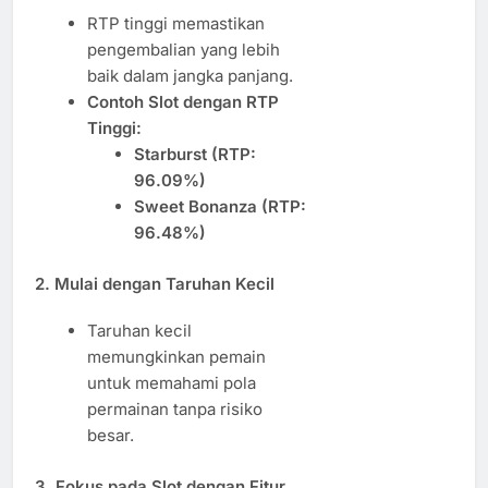
RTP tinggi memastikan
pengembalian yang lebih
baik dalam jangka panjang.
Contoh Slot dengan RTP
Tinggi:
Starburst (RTP:
96.09%)
Sweet Bonanza (RTP:
96.48%)
2. Mulai dengan Taruhan Kecil
Taruhan kecil
memungkinkan pemain
untuk memahami pola
permainan tanpa risiko
besar.
3. Fokus pada Slot dengan Fitur