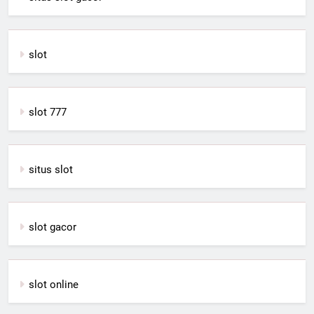
slot
slot 777
situs slot
slot gacor
slot online