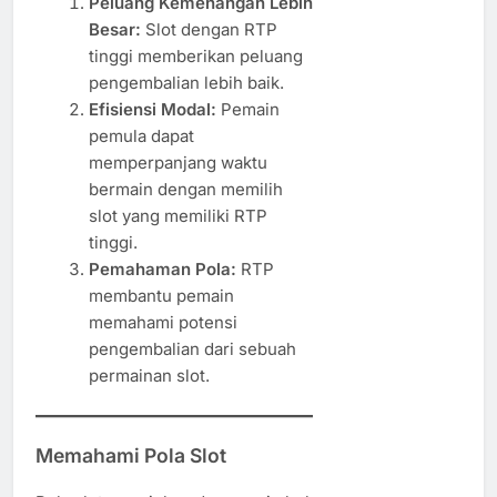
Peluang Kemenangan Lebih
Besar:
Slot dengan RTP
tinggi memberikan peluang
pengembalian lebih baik.
Efisiensi Modal:
Pemain
pemula dapat
memperpanjang waktu
bermain dengan memilih
slot yang memiliki RTP
tinggi.
Pemahaman Pola:
RTP
membantu pemain
memahami potensi
pengembalian dari sebuah
permainan slot.
Memahami Pola Slot