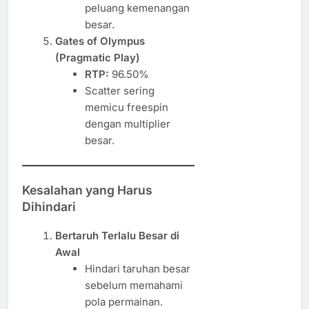
peluang kemenangan
besar.
Gates of Olympus
(Pragmatic Play)
RTP:
96.50%
Scatter sering
memicu freespin
dengan multiplier
besar.
Kesalahan yang Harus
Dihindari
Bertaruh Terlalu Besar di
Awal
Hindari taruhan besar
sebelum memahami
pola permainan.