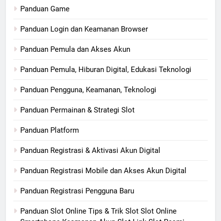
Panduan Game
Panduan Login dan Keamanan Browser
Panduan Pemula dan Akses Akun
Panduan Pemula, Hiburan Digital, Edukasi Teknologi
Panduan Pengguna, Keamanan, Teknologi
Panduan Permainan & Strategi Slot
Panduan Platform
Panduan Registrasi & Aktivasi Akun Digital
Panduan Registrasi Mobile dan Akses Akun Digital
Panduan Registrasi Pengguna Baru
Panduan Slot Online Tips & Trik Slot Slot Online