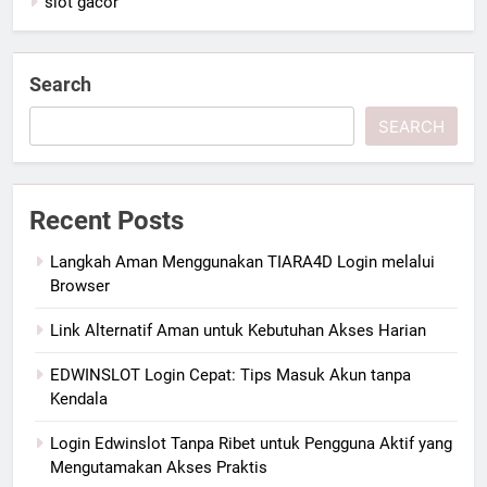
slot gacor
Search
SEARCH
Recent Posts
Langkah Aman Menggunakan TIARA4D Login melalui
Browser
Link Alternatif Aman untuk Kebutuhan Akses Harian
EDWINSLOT Login Cepat: Tips Masuk Akun tanpa
Kendala
Login Edwinslot Tanpa Ribet untuk Pengguna Aktif yang
Mengutamakan Akses Praktis