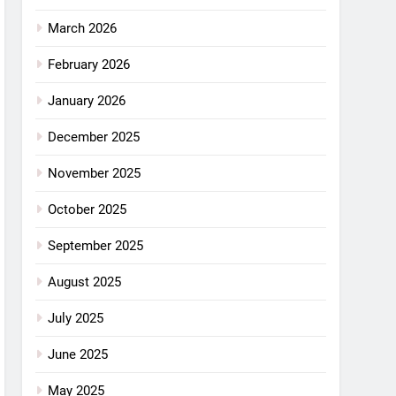
March 2026
February 2026
January 2026
December 2025
November 2025
October 2025
September 2025
August 2025
July 2025
June 2025
May 2025