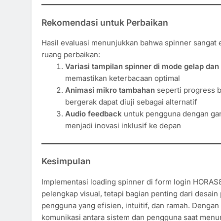
Rekomendasi untuk Perbaikan
Hasil evaluasi menunjukkan bahwa spinner sangat ef
ruang perbaikan:
Variasi tampilan spinner di mode gelap dan
memastikan keterbacaan optimal
Animasi mikro tambahan
seperti progress bar
bergerak dapat diuji sebagai alternatif
Audio feedback
untuk pengguna dengan gan
menjadi inovasi inklusif ke depan
Kesimpulan
Implementasi loading spinner di form login HORAS
pelengkap visual, tetapi bagian penting dari desai
pengguna yang efisien, intuitif, dan ramah. Deng
komunikasi antara sistem dan pengguna saat menu