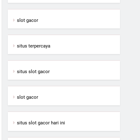
slot gacor
situs terpercaya
situs slot gacor
slot gacor
situs slot gacor hari ini