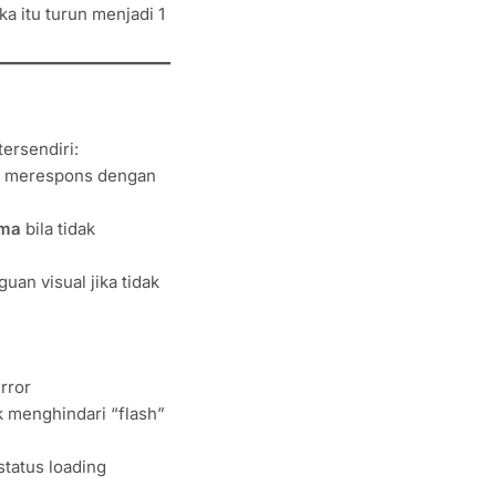
ka itu turun menjadi 1
ersendiri:
al merespons dengan
ama
bila tidak
an visual jika tidak
rror
k menghindari “flash”
tatus loading