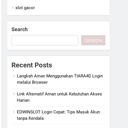
slot gacor
Search
SEARCH
Recent Posts
Langkah Aman Menggunakan TIARA4D Login
melalui Browser
Link Alternatif Aman untuk Kebutuhan Akses
Harian
EDWINSLOT Login Cepat: Tips Masuk Akun
tanpa Kendala