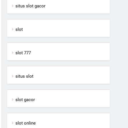
situs slot gacor
slot
slot 777
situs slot
slot gacor
slot online