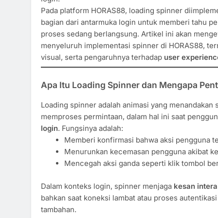
Pada platform HORAS88, loading spinner diimplem
bagian dari antarmuka login untuk memberi tahu 
proses sedang berlangsung. Artikel ini akan menge
menyeluruh implementasi spinner di HORAS88, ter
visual, serta pengaruhnya terhadap
user experienc
Apa Itu Loading Spinner dan Mengapa Pen
Loading spinner adalah animasi yang menandakan 
memproses permintaan, dalam hal ini saat penggu
login
. Fungsinya adalah:
Memberi konfirmasi bahwa aksi pengguna te
Menurunkan kecemasan pengguna akibat ket
Mencegah aksi ganda seperti klik tombol be
Dalam konteks login, spinner menjaga
kesan intera
bahkan saat koneksi lambat atau proses autentika
tambahan.