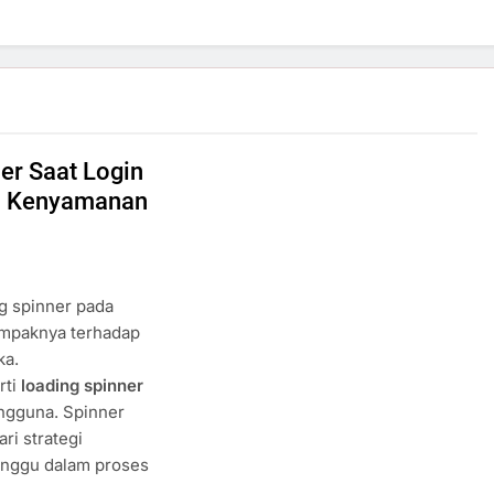
er Saat Login
an Kenyamanan
 spinner pada
ampaknya terhadap
ka.
rti
loading spinner
ngguna. Spinner
ri strategi
unggu dalam proses