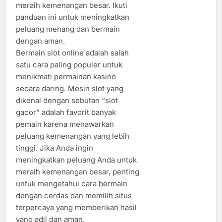
meraih kemenangan besar. Ikuti
panduan ini untuk meningkatkan
peluang menang dan bermain
dengan aman.
Bermain slot online adalah salah
satu cara paling populer untuk
menikmati permainan kasino
secara daring. Mesin slot yang
dikenal dengan sebutan “slot
gacor” adalah favorit banyak
pemain karena menawarkan
peluang kemenangan yang lebih
tinggi. Jika Anda ingin
meningkatkan peluang Anda untuk
meraih kemenangan besar, penting
untuk mengetahui cara bermain
dengan cerdas dan memilih situs
terpercaya yang memberikan hasil
yang adil dan aman.