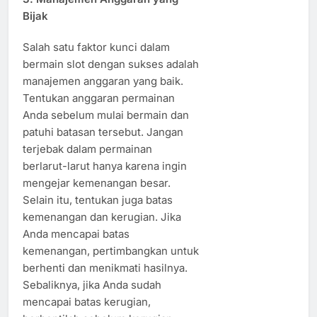
Bijak
Salah satu faktor kunci dalam
bermain slot dengan sukses adalah
manajemen anggaran yang baik.
Tentukan anggaran permainan
Anda sebelum mulai bermain dan
patuhi batasan tersebut. Jangan
terjebak dalam permainan
berlarut-larut hanya karena ingin
mengejar kemenangan besar.
Selain itu, tentukan juga batas
kemenangan dan kerugian. Jika
Anda mencapai batas
kemenangan, pertimbangkan untuk
berhenti dan menikmati hasilnya.
Sebaliknya, jika Anda sudah
mencapai batas kerugian,