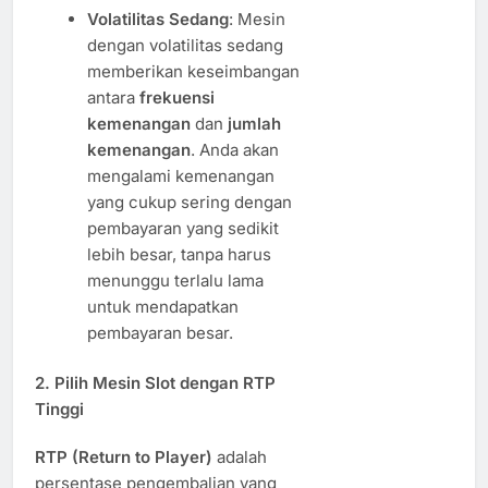
Volatilitas Sedang
: Mesin
dengan volatilitas sedang
memberikan keseimbangan
antara
frekuensi
kemenangan
dan
jumlah
kemenangan
. Anda akan
mengalami kemenangan
yang cukup sering dengan
pembayaran yang sedikit
lebih besar, tanpa harus
menunggu terlalu lama
untuk mendapatkan
pembayaran besar.
2.
Pilih Mesin Slot dengan RTP
Tinggi
RTP (Return to Player)
adalah
persentase pengembalian yang