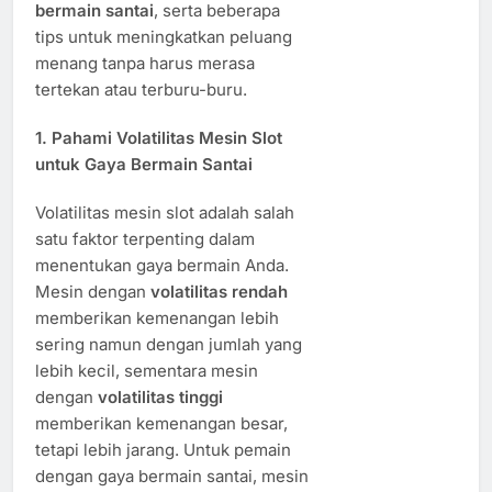
bermain santai
, serta beberapa
tips untuk meningkatkan peluang
menang tanpa harus merasa
tertekan atau terburu-buru.
1.
Pahami Volatilitas Mesin Slot
untuk Gaya Bermain Santai
Volatilitas mesin slot adalah salah
satu faktor terpenting dalam
menentukan gaya bermain Anda.
Mesin dengan
volatilitas rendah
memberikan kemenangan lebih
sering namun dengan jumlah yang
lebih kecil, sementara mesin
dengan
volatilitas tinggi
memberikan kemenangan besar,
tetapi lebih jarang. Untuk pemain
dengan gaya bermain santai, mesin