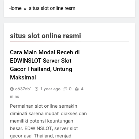
Home
situs slot online resmi
situs slot online resmi
Cara Main Modal Receh di
EDWINSLOT Server Slot
Gacor Thailand, Untung
Maksimal
c637eb1
1 year ago
0
4
mins
Permainan slot online semakin
diminati karena mudah diakses dan
memiliki potensi keuntungan
besar. EDWINSLOT, server slot
gacor asal Thailand, menjadi