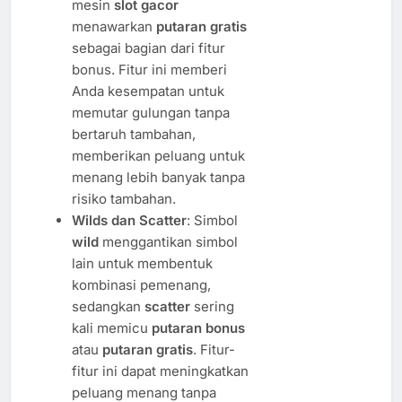
mesin
slot gacor
menawarkan
putaran gratis
sebagai bagian dari fitur
bonus. Fitur ini memberi
Anda kesempatan untuk
memutar gulungan tanpa
bertaruh tambahan,
memberikan peluang untuk
menang lebih banyak tanpa
risiko tambahan.
Wilds dan Scatter
: Simbol
wild
menggantikan simbol
lain untuk membentuk
kombinasi pemenang,
sedangkan
scatter
sering
kali memicu
putaran bonus
atau
putaran gratis
. Fitur-
fitur ini dapat meningkatkan
peluang menang tanpa