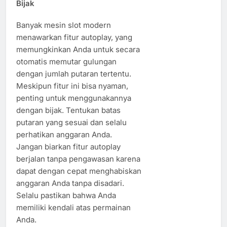
Bijak
Banyak mesin slot modern
menawarkan fitur autoplay, yang
memungkinkan Anda untuk secara
otomatis memutar gulungan
dengan jumlah putaran tertentu.
Meskipun fitur ini bisa nyaman,
penting untuk menggunakannya
dengan bijak. Tentukan batas
putaran yang sesuai dan selalu
perhatikan anggaran Anda.
Jangan biarkan fitur autoplay
berjalan tanpa pengawasan karena
dapat dengan cepat menghabiskan
anggaran Anda tanpa disadari.
Selalu pastikan bahwa Anda
memiliki kendali atas permainan
Anda.