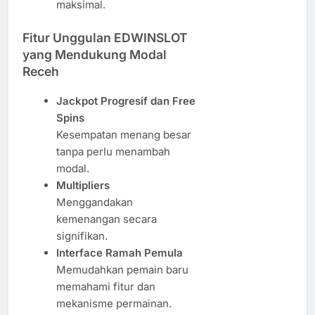
maksimal.
Fitur Unggulan EDWINSLOT
yang Mendukung Modal
Receh
Jackpot Progresif dan Free
Spins
Kesempatan menang besar
tanpa perlu menambah
modal.
Multipliers
Menggandakan
kemenangan secara
signifikan.
Interface Ramah Pemula
Memudahkan pemain baru
memahami fitur dan
mekanisme permainan.