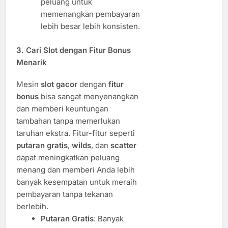
peluang untuk
memenangkan pembayaran
lebih besar lebih konsisten.
3.
Cari Slot dengan Fitur Bonus
Menarik
Mesin
slot gacor
dengan
fitur
bonus
bisa sangat menyenangkan
dan memberi keuntungan
tambahan tanpa memerlukan
taruhan ekstra. Fitur-fitur seperti
putaran gratis
,
wilds
, dan
scatter
dapat meningkatkan peluang
menang dan memberi Anda lebih
banyak kesempatan untuk meraih
pembayaran tanpa tekanan
berlebih.
Putaran Gratis
: Banyak