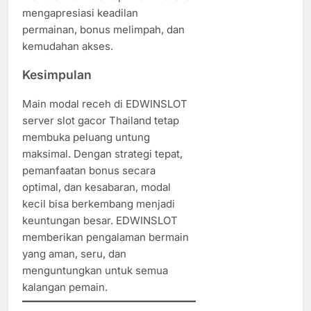
mengapresiasi keadilan
permainan, bonus melimpah, dan
kemudahan akses.
Kesimpulan
Main modal receh di EDWINSLOT
server slot gacor Thailand tetap
membuka peluang untung
maksimal. Dengan strategi tepat,
pemanfaatan bonus secara
optimal, dan kesabaran, modal
kecil bisa berkembang menjadi
keuntungan besar. EDWINSLOT
memberikan pengalaman bermain
yang aman, seru, dan
menguntungkan untuk semua
kalangan pemain.