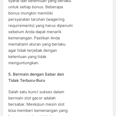
syarat dan ketentuan yang berlaku
untuk setiap bonus. Beberapa
bonus mungkin memiliki
persyaratan taruhan (wagering
requirements) yang harus dipenuhi
sebelum Anda dapat menarik
kemenangan. Pastikan Anda
memahami aturan yang berlaku
agar tidak terjebak dengan
ketentuan yang tidak
menguntungkan.
5.
Bermain dengan Sabar dan
Tidak Terburu-Buru
Salah satu kunci sukses dalam
bermain slot gacor adalah
bersabar. Meskipun mesin slot
bisa memberi kemenangan yang