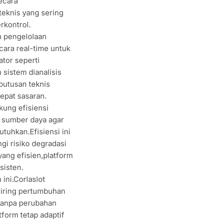
ecara
teknis yang sering
rkontrol.
m pengelolaan
cara real-time untuk
tor seperti
 sistem dianalisis
putusan teknis
tepat sasaran.
kung efisiensi
 sumber daya agar
tuhkan.Efisiensi ini
gi risiko degradasi
yang efisien,platform
sisten.
ini.Corlaslot
eiring pertumbuhan
tanpa perubahan
form tetap adaptif