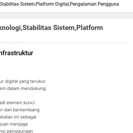
,Stabilitas Sistem,Platform Digital,Pengalaman Pengguna
knologi,Stabilitas Sistem,Platform
nfrastruktur
r digital yang terukur
istem dalam mendukung
jadi elemen kunci
an dan berkembang
katan ini sebagai
ujuan menjaga
ensi penggunaan