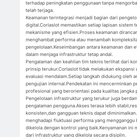
terhadap peningkatan penggunaan tanpa mengorban
telah terjaga.
Keamanan terintegrasi menjadi bagian dari pengelol
digital.Corlaslot memastikan setiap lapisan sistem 
mekanisme yang efisien.Proses keamanan dirancan
menghambat performa atau menambah kompleksit
pengelolaan.Keseimbangan antara keamanan dan ef
dalam menjaga infrastruktur tetap andal.
Pengalaman dan keahlian tim teknis terlihat dari k
prinsip terukur.Corlaslot tidak melakukan ekspansi
evaluasi mendalam.Setiap langkah didukung oleh an
pengujian internal.Pendekatan ini mencerminkan p
profesional yang berorientasi pada kualitas jangka 
Pengelolaan infrastruktur yang terukur juga berd
pengalaman pengguna.Akses terasa lebih stabil,re
konsisten,dan gangguan teknis dapat diminimalkan
menghadapi fluktuasi performa yang mengganggu 
dikelola dengan kontrol yang baik.Kenyamanan ini m
dari infrastruktur yang dikelola secara disiplin.