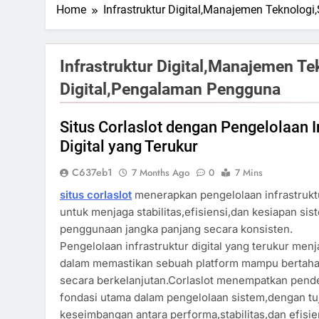
Home
Infrastruktur Digital,Manajemen Teknologi
Infrastruktur Digital,Manajemen Te
Digital,Pengalaman Pengguna
Situs Corlaslot dengan Pengelolaan I
Digital yang Terukur
C637eb1
7 Months Ago
0
7 Mins
situs corlaslot
menerapkan pengelolaan infrastruktu
untuk menjaga stabilitas,efisiensi,dan kesiapan s
penggunaan jangka panjang secara konsisten.
Pengelolaan infrastruktur digital yang terukur men
dalam memastikan sebuah platform mampu bertah
secara berkelanjutan.Corlaslot menempatkan pende
fondasi utama dalam pengelolaan sistem,dengan t
keseimbangan antara performa,stabilitas,dan efisi