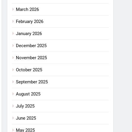
March 2026
February 2026
January 2026
December 2025
November 2025
October 2025
September 2025
August 2025
July 2025
June 2025
May 2025