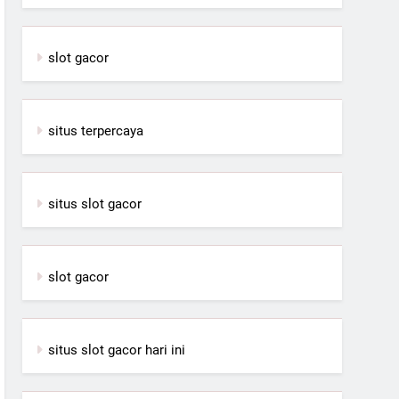
slot gacor
situs terpercaya
situs slot gacor
slot gacor
situs slot gacor hari ini