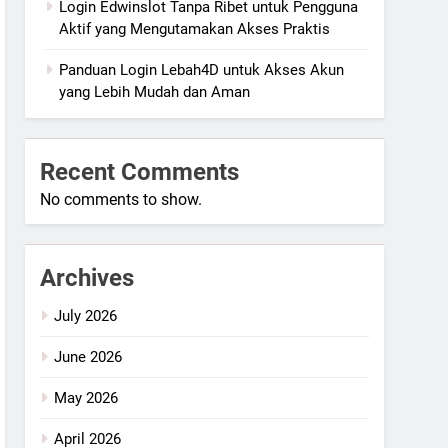
Login Edwinslot Tanpa Ribet untuk Pengguna
Aktif yang Mengutamakan Akses Praktis
Panduan Login Lebah4D untuk Akses Akun
yang Lebih Mudah dan Aman
Recent Comments
No comments to show.
Archives
July 2026
June 2026
May 2026
April 2026