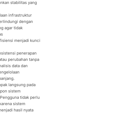
kan stabilitas yang
aan infrastruktur
terlindungi dengan
g agar tidak
as
isiensi menjadi kunci
onsistensi penerapan
 atau perubahan tanpa
alisis data dan
engelolaan
panjang.
ampak langsung pada
spon sistem
.Pengguna tidak perlu
karena sistem
enjadi hasil nyata