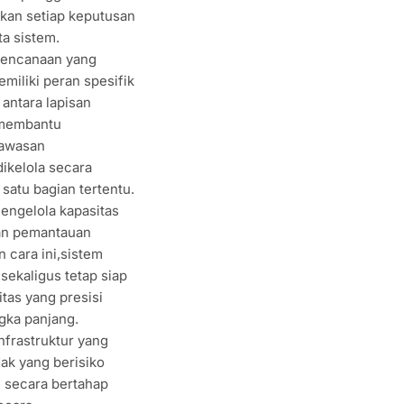
kan setiap keputusan
ta sistem.
erencanaan yang
miliki peran spesifik
antara lapisan
 membantu
gawasan
dikelola secara
satu bagian tertentu.
mengelola kapasitas
kan pemantauan
 cara ini,sistem
sekaligus tetap siap
tas yang presisi
gka panjang.
infrastruktur yang
ak yang berisiko
 secara bertahap