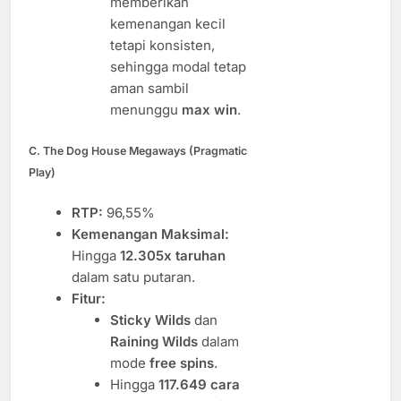
memberikan
kemenangan kecil
tetapi konsisten,
sehingga modal tetap
aman sambil
menunggu
max win
.
C. The Dog House Megaways (Pragmatic
Play)
RTP:
96,55%
Kemenangan Maksimal:
Hingga
12.305x taruhan
dalam satu putaran.
Fitur:
Sticky Wilds
dan
Raining Wilds
dalam
mode
free spins
.
Hingga
117.649 cara