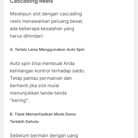
Cascading Reels
Meskipun slot dengan cascading
reels menawarkan peluang besar,
ada beberapa kesalahan yang
harus dihindari:
A. Terlalu Lama Menggunakan Auto Spin
Auto spin bisa membuat Anda
kehilangan kontrol terhadap saldo.
Tetap pantau permainan dan
berhenti jika slot mulai
menunjukkan tanda-tanda
“kering”.
B. Tidak Memanfaatkan Mode Demo
Terlebih Dahulu
Sebelum bermain dengan uang