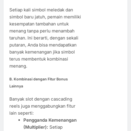
Setiap kali simbol meledak dan
simbol baru jatuh, pemain memiliki
kesempatan tambahan untuk
menang tanpa perlu menambah
taruhan. Ini berarti, dengan sekali
putaran, Anda bisa mendapatkan
banyak kemenangan jika simbol
terus membentuk kombinasi
menang.
B. Kombinasi dengan Fitur Bonus
Lainnya
Banyak slot dengan cascading
reels juga menggabungkan fitur
lain seperti:
Pengganda Kemenangan
(Multiplier):
Setiap