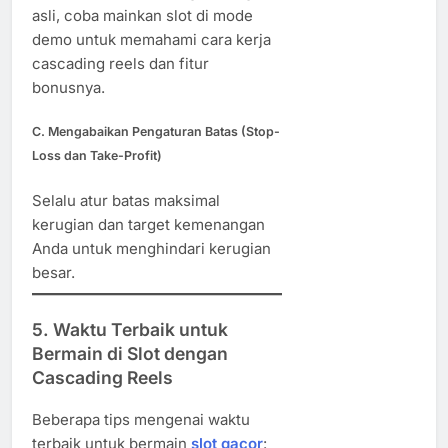
asli, coba mainkan slot di mode
demo untuk memahami cara kerja
cascading reels dan fitur
bonusnya.
C. Mengabaikan Pengaturan Batas (Stop-
Loss dan Take-Profit)
Selalu atur batas maksimal
kerugian dan target kemenangan
Anda untuk menghindari kerugian
besar.
5. Waktu Terbaik untuk
Bermain di Slot dengan
Cascading Reels
Beberapa tips mengenai waktu
terbaik untuk bermain
slot gacor
: