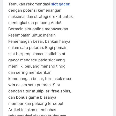
Temukan rekomendasi
slot gacor
dengan potensi kemenangan
maksimal dan strategi efektif untuk
meningkatkan peluang Anda!
Bermain slot online menawarkan
kesempatan untuk meraih
kemenangan besar, bahkan hanya
dalam satu putaran. Bagi pemain
slot berpengalaman, istilah
slot
gacor
mengacu pada slot yang
memiliki peluang menang tinggi
dan sering memberikan
kemenangan besar, termasuk
max
win
dalam satu putaran. Slot
dengan fitur
multiplier
,
free spins
,
dan
bonus game
biasanya
memberikan peluang tersebut.
Artikel ini akan membahas
rekomendasi slot gacor dengan