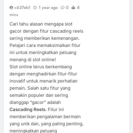
c637eb1
1 year ago
0
8
mins
Cari tahu alasan mengapa slot
gacor dengan fitur cascading reels
sering memberikan kemenangan.
Pelajari cara memaksimalkan fitur
ini untuk meningkatkan peluang
menang di slot online!
Slot online terus berkembang
dengan menghadirkan fitur-fitur
inovatif untuk menarik perhatian
pemain. Salah satu fitur yang
semakin populer dan sering
dianggap “gacor” adalah
Cascading Reels
. Fitur ini
memberikan pengalaman bermain
yang unik dan, yang paling penting,
meningkatkan peluang