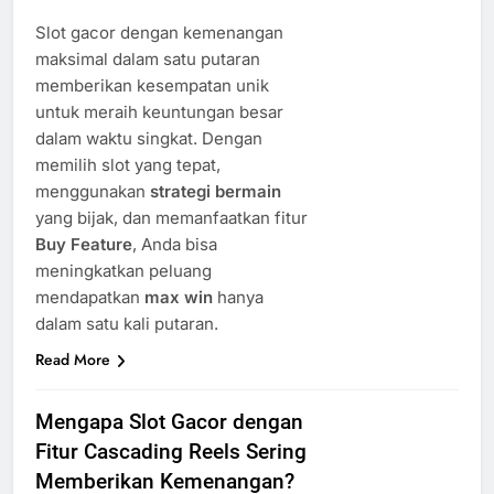
Slot gacor dengan kemenangan
maksimal dalam satu putaran
memberikan kesempatan unik
untuk meraih keuntungan besar
dalam waktu singkat. Dengan
memilih slot yang tepat,
menggunakan
strategi bermain
yang bijak, dan memanfaatkan fitur
Buy Feature
, Anda bisa
meningkatkan peluang
mendapatkan
max win
hanya
dalam satu kali putaran.
Read More
Mengapa Slot Gacor dengan
Fitur Cascading Reels Sering
Memberikan Kemenangan?