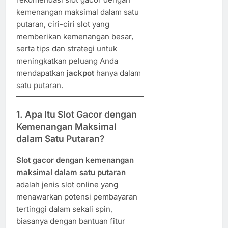
kemenangan maksimal dalam satu
putaran, ciri-ciri slot yang
memberikan kemenangan besar,
serta tips dan strategi untuk
meningkatkan peluang Anda
mendapatkan
jackpot
hanya dalam
satu putaran.
1. Apa Itu Slot Gacor dengan
Kemenangan Maksimal
dalam Satu Putaran?
Slot gacor dengan kemenangan
maksimal dalam satu putaran
adalah jenis slot online yang
menawarkan potensi pembayaran
tertinggi dalam sekali spin,
biasanya dengan bantuan fitur