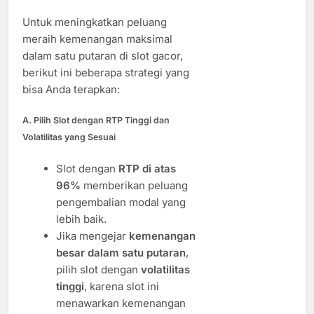
Untuk meningkatkan peluang
meraih kemenangan maksimal
dalam satu putaran di slot gacor,
berikut ini beberapa strategi yang
bisa Anda terapkan:
A. Pilih Slot dengan RTP Tinggi dan
Volatilitas yang Sesuai
Slot dengan
RTP di atas
96%
memberikan peluang
pengembalian modal yang
lebih baik.
Jika mengejar
kemenangan
besar dalam satu putaran
,
pilih slot dengan
volatilitas
tinggi
, karena slot ini
menawarkan kemenangan