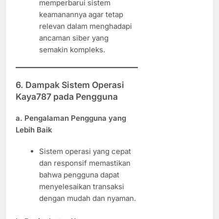
memperbarui sistem
keamanannya agar tetap
relevan dalam menghadapi
ancaman siber yang
semakin kompleks.
6. Dampak Sistem Operasi
Kaya787 pada Pengguna
a. Pengalaman Pengguna yang
Lebih Baik
Sistem operasi yang cepat
dan responsif memastikan
bahwa pengguna dapat
menyelesaikan transaksi
dengan mudah dan nyaman.