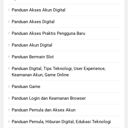
Panduan Akses Akun Digital
Panduan Akses Digital
Panduan Akses Praktis Pengguna Baru
Panduan Akun Digital
Panduan Bermain Slot
Panduan Digital, Tips Teknologi, User Experience,
Keamanan Akun, Game Online
Panduan Game
Panduan Login dan Keamanan Browser
Panduan Pemula dan Akses Akun
Panduan Pemula, Hiburan Digital, Edukasi Teknologi