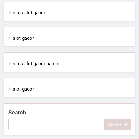
situs slot gacor
slot gacor
situs slot gacor hari ini
slot gacor
Search
SEARCH