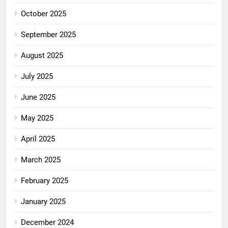
October 2025
September 2025
August 2025
July 2025
June 2025
May 2025
April 2025
March 2025
February 2025
January 2025
December 2024