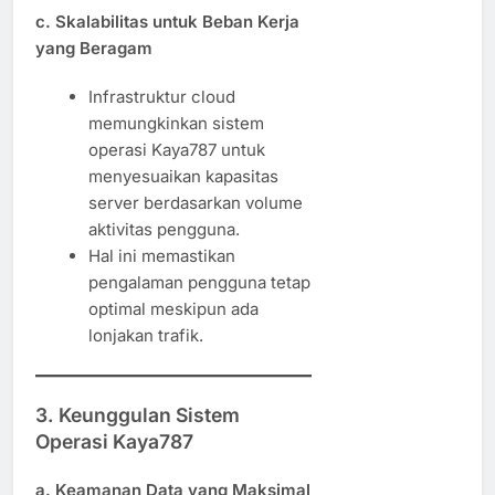
c. Skalabilitas untuk Beban Kerja
yang Beragam
Infrastruktur cloud
memungkinkan sistem
operasi Kaya787 untuk
menyesuaikan kapasitas
server berdasarkan volume
aktivitas pengguna.
Hal ini memastikan
pengalaman pengguna tetap
optimal meskipun ada
lonjakan trafik.
3. Keunggulan Sistem
Operasi Kaya787
a. Keamanan Data yang Maksimal