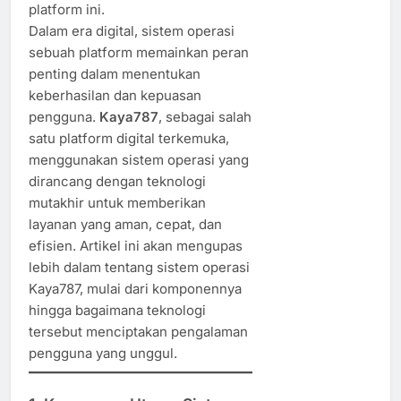
platform ini.
Dalam era digital, sistem operasi
sebuah platform memainkan peran
penting dalam menentukan
keberhasilan dan kepuasan
pengguna.
Kaya787
, sebagai salah
satu platform digital terkemuka,
menggunakan sistem operasi yang
dirancang dengan teknologi
mutakhir untuk memberikan
layanan yang aman, cepat, dan
efisien. Artikel ini akan mengupas
lebih dalam tentang sistem operasi
Kaya787, mulai dari komponennya
hingga bagaimana teknologi
tersebut menciptakan pengalaman
pengguna yang unggul.