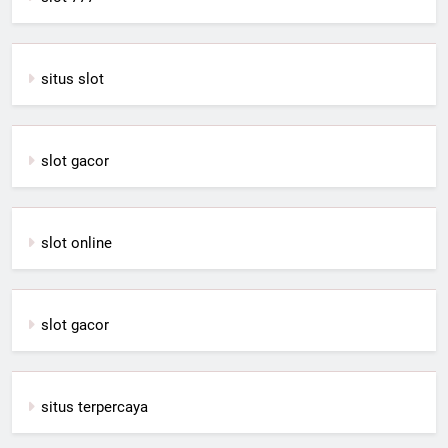
situs slot
slot gacor
slot online
slot gacor
situs terpercaya