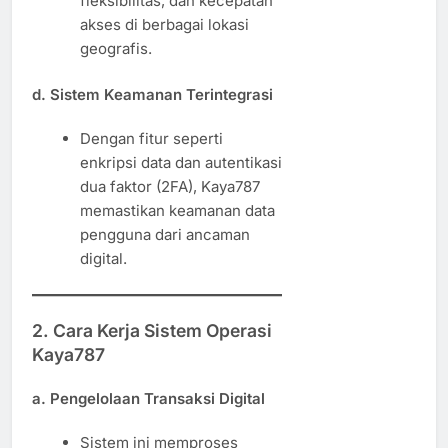
fleksibilitas, dan kecepatan
akses di berbagai lokasi
geografis.
d. Sistem Keamanan Terintegrasi
Dengan fitur seperti
enkripsi data dan autentikasi
dua faktor (2FA), Kaya787
memastikan keamanan data
pengguna dari ancaman
digital.
2. Cara Kerja Sistem Operasi
Kaya787
a. Pengelolaan Transaksi Digital
Sistem ini memproses