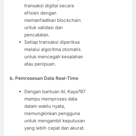
transaksi digital secara
efisien dengan
memanfaatkan blockchain
untuk validasi dan
pencatatan.
Setiap transaksi diperiksa
melalui algoritma otomatis
untuk mencegah kesalahan
atau penipuan.
b. Pemrosesan Data Real-Time
Dengan bantuan AI, Kaya787
mampu memproses data
dalam waktu nyata,
memungkinkan pengguna
untuk mengambil keputusan
yang lebih cepat dan akurat.