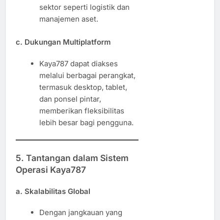
sektor seperti logistik dan
manajemen aset.
c. Dukungan Multiplatform
Kaya787 dapat diakses
melalui berbagai perangkat,
termasuk desktop, tablet,
dan ponsel pintar,
memberikan fleksibilitas
lebih besar bagi pengguna.
5. Tantangan dalam Sistem
Operasi Kaya787
a. Skalabilitas Global
Dengan jangkauan yang