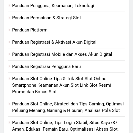
Panduan Pengguna, Keamanan, Teknologi
Panduan Permainan & Strategi Slot
Panduan Platform
Panduan Registrasi & Aktivasi Akun Digital
Panduan Registrasi Mobile dan Akses Akun Digital
Panduan Registrasi Pengguna Baru
Panduan Slot Online Tips & Trik Slot Slot Online
Smartphone Keamanan Akun Slot Link Slot Resmi
Promo dan Bonus Slot
Panduan Slot Online, Strategi dan Tips Gaming, Optimasi
Peluang Menang, Gaming & Hiburan, Analisis Pola Slot
Panduan Slot Online, Tips Login Stabil, Situs Kaya787
Aman, Edukasi Pemain Baru, Optimalisasi Akses Slot,