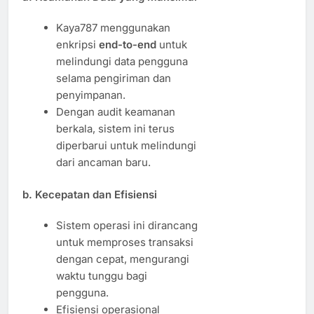
Kaya787 menggunakan
enkripsi
end-to-end
untuk
melindungi data pengguna
selama pengiriman dan
penyimpanan.
Dengan audit keamanan
berkala, sistem ini terus
diperbarui untuk melindungi
dari ancaman baru.
b. Kecepatan dan Efisiensi
Sistem operasi ini dirancang
untuk memproses transaksi
dengan cepat, mengurangi
waktu tunggu bagi
pengguna.
Efisiensi operasional