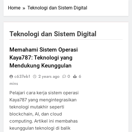
Home
Teknologi dan Sistem Digital
Teknologi dan Sistem Digital
Memahami Sistem Operasi
Kaya787: Teknologi yang
Mendukung Keunggulan
c637eb1
2 years ago
0
6
mins
Pelajari cara kerja sistem operasi
Kaya787 yang mengintegrasikan
teknologi mutakhir seperti
blockchain, AI, dan cloud
computing. Artikel ini membahas
keunggulan teknologi di balik