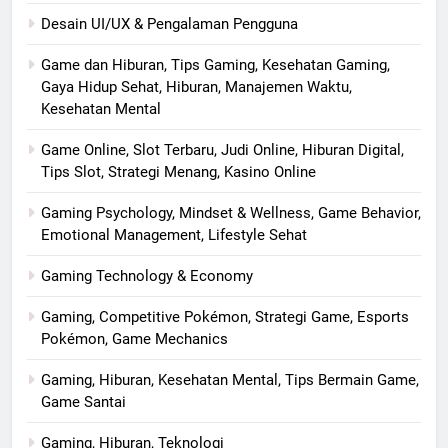
Desain UI/UX & Pengalaman Pengguna
Game dan Hiburan, Tips Gaming, Kesehatan Gaming,
Gaya Hidup Sehat, Hiburan, Manajemen Waktu,
Kesehatan Mental
Game Online, Slot Terbaru, Judi Online, Hiburan Digital,
Tips Slot, Strategi Menang, Kasino Online
Gaming Psychology, Mindset & Wellness, Game Behavior,
Emotional Management, Lifestyle Sehat
Gaming Technology & Economy
Gaming, Competitive Pokémon, Strategi Game, Esports
Pokémon, Game Mechanics
Gaming, Hiburan, Kesehatan Mental, Tips Bermain Game,
Game Santai
Gaming, Hiburan, Teknologi