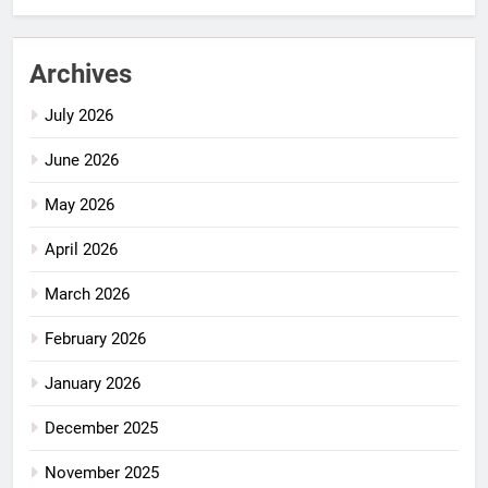
Archives
July 2026
June 2026
May 2026
April 2026
March 2026
February 2026
January 2026
December 2025
November 2025