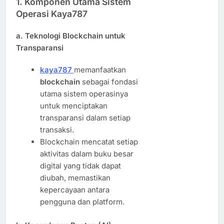
1. Komponen Utama Sistem
Operasi Kaya787
a. Teknologi Blockchain untuk
Transparansi
kaya787
memanfaatkan
blockchain
sebagai fondasi
utama sistem operasinya
untuk menciptakan
transparansi dalam setiap
transaksi.
Blockchain mencatat setiap
aktivitas dalam buku besar
digital yang tidak dapat
diubah, memastikan
kepercayaan antara
pengguna dan platform.