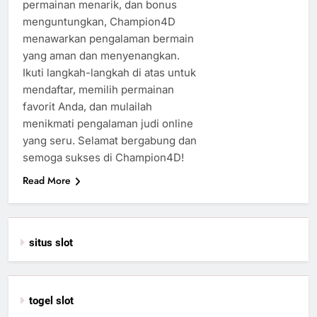
permainan menarik, dan bonus
menguntungkan, Champion4D
menawarkan pengalaman bermain
yang aman dan menyenangkan.
Ikuti langkah-langkah di atas untuk
mendaftar, memilih permainan
favorit Anda, dan mulailah
menikmati pengalaman judi online
yang seru. Selamat bergabung dan
semoga sukses di Champion4D!
Read More
situs slot
togel slot