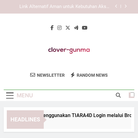
Skip
EDWINSLOT Login Cepat: Tips Masuk Akun tanpa
to
Kendala
content
Login Edwinslot Tanpa Ribet untuk Pengguna
Aktif yang Mengutamakan Akses Praktis
Langkah Aman Menggunakan TIARA4D Login
melalui Browser
Link Alternatif Aman untuk Kebutuhan Akses
Harian
EDWINSLOT Login Cepat: Tips Masuk Akun tanpa
Kendala
Clover Gunma
Dapatkan Produk Alami Yang Mendukung
Login Edwinslot Tanpa Ribet untuk Pengguna
NEWSLETTER
RANDOM NEWS
Aktif yang Mengutamakan Akses Praktis
Keberlanjutan Lingkungan Dari Clover
Gunma.
MENU
ngkah Aman Menggunakan TIARA4D Login melalui Browser
HEADLINES
Weeks Ago