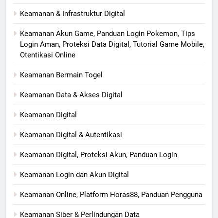
Keamanan & Infrastruktur Digital
Keamanan Akun Game, Panduan Login Pokemon, Tips
Login Aman, Proteksi Data Digital, Tutorial Game Mobile,
Otentikasi Online
Keamanan Bermain Togel
Keamanan Data & Akses Digital
Keamanan Digital
Keamanan Digital & Autentikasi
Keamanan Digital, Proteksi Akun, Panduan Login
Keamanan Login dan Akun Digital
Keamanan Online, Platform Horas88, Panduan Pengguna
Keamanan Siber & Perlindungan Data