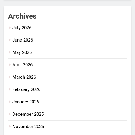
Archives
July 2026
June 2026
May 2026
April 2026
March 2026
February 2026
January 2026
December 2025
November 2025