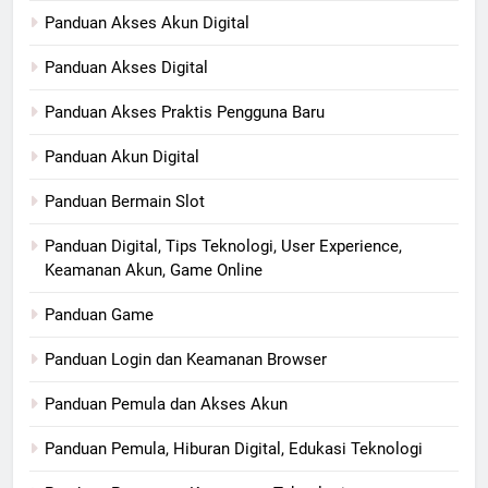
Panduan Akses Akun Digital
Panduan Akses Digital
Panduan Akses Praktis Pengguna Baru
Panduan Akun Digital
Panduan Bermain Slot
Panduan Digital, Tips Teknologi, User Experience,
Keamanan Akun, Game Online
Panduan Game
Panduan Login dan Keamanan Browser
Panduan Pemula dan Akses Akun
Panduan Pemula, Hiburan Digital, Edukasi Teknologi