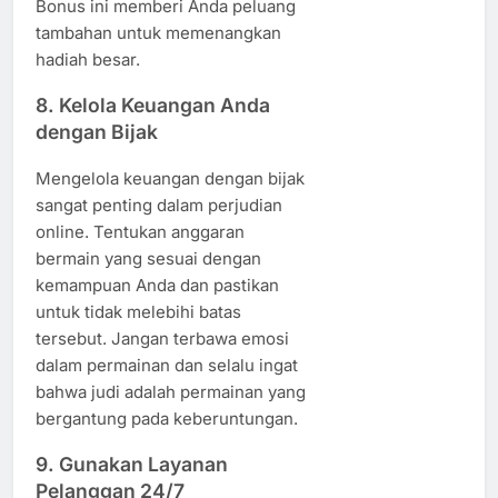
Bonus ini memberi Anda peluang
tambahan untuk memenangkan
hadiah besar.
8.
Kelola Keuangan Anda
dengan Bijak
Mengelola keuangan dengan bijak
sangat penting dalam perjudian
online. Tentukan anggaran
bermain yang sesuai dengan
kemampuan Anda dan pastikan
untuk tidak melebihi batas
tersebut. Jangan terbawa emosi
dalam permainan dan selalu ingat
bahwa judi adalah permainan yang
bergantung pada keberuntungan.
9.
Gunakan Layanan
Pelanggan 24/7