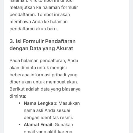
halaman. Klik tombol ini untuk
melanjutkan ke halaman formulir
pendaftaran. Tombol ini akan
membawa Anda ke halaman
pendaftaran akun baru.
3.
Isi Formulir Pendaftaran
dengan Data yang Akurat
Pada halaman pendaftaran, Anda
akan diminta untuk mengisi
beberapa informasi pribadi yang
diperlukan untuk membuat akun.
Berikut adalah data yang biasanya
diminta:
Nama Lengkap
: Masukkan
nama asli Anda sesuai
dengan identitas resmi.
Alamat Email
: Gunakan
email yang aktif karena