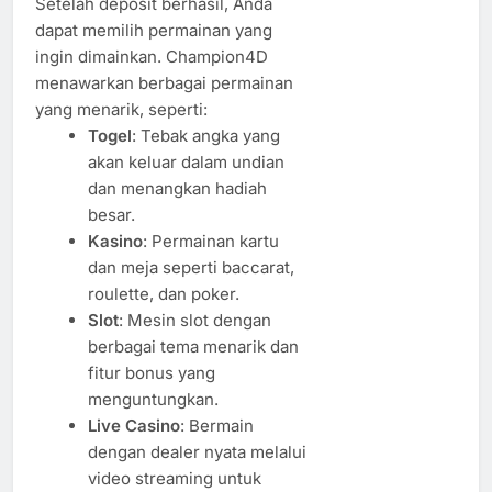
Setelah deposit berhasil, Anda
dapat memilih permainan yang
ingin dimainkan. Champion4D
menawarkan berbagai permainan
yang menarik, seperti:
Togel
: Tebak angka yang
akan keluar dalam undian
dan menangkan hadiah
besar.
Kasino
: Permainan kartu
dan meja seperti baccarat,
roulette, dan poker.
Slot
: Mesin slot dengan
berbagai tema menarik dan
fitur bonus yang
menguntungkan.
Live Casino
: Bermain
dengan dealer nyata melalui
video streaming untuk