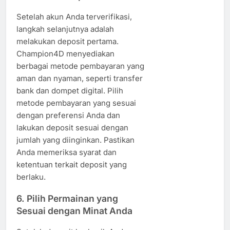
Setelah akun Anda terverifikasi,
langkah selanjutnya adalah
melakukan deposit pertama.
Champion4D menyediakan
berbagai metode pembayaran yang
aman dan nyaman, seperti transfer
bank dan dompet digital. Pilih
metode pembayaran yang sesuai
dengan preferensi Anda dan
lakukan deposit sesuai dengan
jumlah yang diinginkan. Pastikan
Anda memeriksa syarat dan
ketentuan terkait deposit yang
berlaku.
6.
Pilih Permainan yang
Sesuai dengan Minat Anda