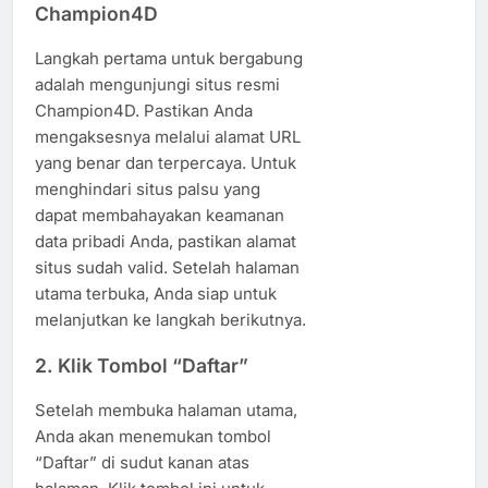
Champion4D
Langkah pertama untuk bergabung
adalah mengunjungi situs resmi
Champion4D. Pastikan Anda
mengaksesnya melalui alamat URL
yang benar dan terpercaya. Untuk
menghindari situs palsu yang
dapat membahayakan keamanan
data pribadi Anda, pastikan alamat
situs sudah valid. Setelah halaman
utama terbuka, Anda siap untuk
melanjutkan ke langkah berikutnya.
2.
Klik Tombol “Daftar”
Setelah membuka halaman utama,
Anda akan menemukan tombol
“Daftar” di sudut kanan atas