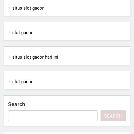
situs slot gacor
slot gacor
situs slot gacor hari ini
slot gacor
Search
SEARCH