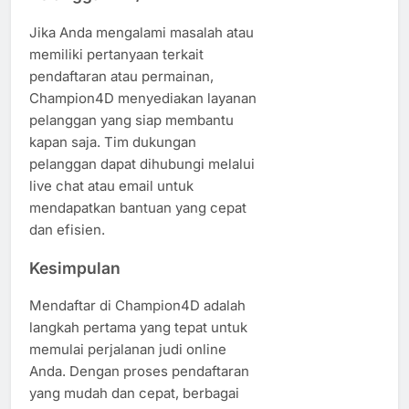
Jika Anda mengalami masalah atau
memiliki pertanyaan terkait
pendaftaran atau permainan,
Champion4D menyediakan layanan
pelanggan yang siap membantu
kapan saja. Tim dukungan
pelanggan dapat dihubungi melalui
live chat atau email untuk
mendapatkan bantuan yang cepat
dan efisien.
Kesimpulan
Mendaftar di Champion4D adalah
langkah pertama yang tepat untuk
memulai perjalanan judi online
Anda. Dengan proses pendaftaran
yang mudah dan cepat, berbagai