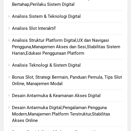
Bertahap,Perilaku Sistem Digital
Analisis Sistem & Teknologi Digital
Analisis Slot Interaktif
Analisis Struktur Platform Digital,UX dan Navigasi
Pengguna,Manajemen Akses dan Sesi,Stabilitas Sistem
Harian,Edukasi Penggunaan Platform
Analisis Teknologi & Sistem Digital
Bonus Slot, Strategi Bermain, Panduan Pemula, Tips Slot
Online, Manajemen Modal
Desain Antarmuka & Keamanan Akses Digital
Desain Antarmuka Digital,Pengalaman Pengguna
Modern,Manajemen Platform Terstruktur,Stabilitas
Akses Online