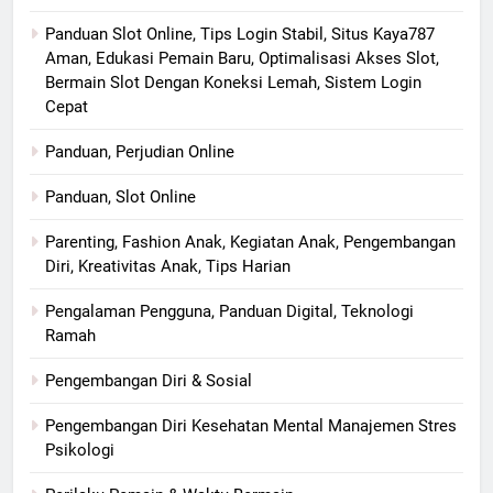
Panduan Slot Online, Tips Login Stabil, Situs Kaya787
Aman, Edukasi Pemain Baru, Optimalisasi Akses Slot,
Bermain Slot Dengan Koneksi Lemah, Sistem Login
Cepat
Panduan, Perjudian Online
Panduan, Slot Online
Parenting, Fashion Anak, Kegiatan Anak, Pengembangan
Diri, Kreativitas Anak, Tips Harian
Pengalaman Pengguna, Panduan Digital, Teknologi
Ramah
Pengembangan Diri & Sosial
Pengembangan Diri Kesehatan Mental Manajemen Stres
Psikologi