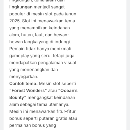
lingkungan
menjadi sangat
populer di mesin slot pada tahun
2025. Slot ini menawarkan tema
yang menampilkan keindahan
alam, hutan, laut, dan hewan-
hewan langka yang dilindungi.
Pemain tidak hanya menikmati
gameplay yang seru, tetapi juga
mendapatkan pengalaman visual
yang menenangkan dan
menyegarkan.
Contoh tema:
Mesin slot seperti
“Forest Wonders”
atau
“Ocean’s
Bounty”
mengangkat keindahan
alam sebagai tema utamanya.
Mesin ini menawarkan fitur-fitur
bonus seperti putaran gratis atau
permainan bonus yang