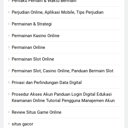
Perilaku Pemain & Waktu Bermain
Perjudian Online, Aplikasi Mobile, Tips Perjudian
Permainan & Strategi
Permainan Kasino Online
Permainan Online
Permainan Slot Online
Permainan Slot, Casino Online, Panduan Bermain Slot
Privasi dan Perlindungan Data Digital
Prosedur Akses Akun Panduan Login Digital Edukasi
Keamanan Online Tutorial Pengguna Manajemen Akun
Review Situs Game Online
situs gacor