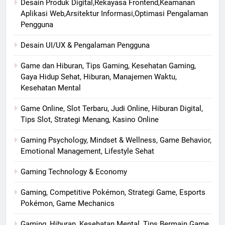
Desain Produk Digital,Rekayasa Frontend,Keamanan
Aplikasi Web,Arsitektur Informasi,Optimasi Pengalaman
Pengguna
Desain UI/UX & Pengalaman Pengguna
Game dan Hiburan, Tips Gaming, Kesehatan Gaming,
Gaya Hidup Sehat, Hiburan, Manajemen Waktu,
Kesehatan Mental
Game Online, Slot Terbaru, Judi Online, Hiburan Digital,
Tips Slot, Strategi Menang, Kasino Online
Gaming Psychology, Mindset & Wellness, Game Behavior,
Emotional Management, Lifestyle Sehat
Gaming Technology & Economy
Gaming, Competitive Pokémon, Strategi Game, Esports
Pokémon, Game Mechanics
Gaming, Hiburan, Kesehatan Mental, Tips Bermain Game,