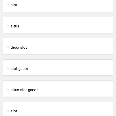
slot
situs
depo slot
slot gacor
situs slot gacor
slot