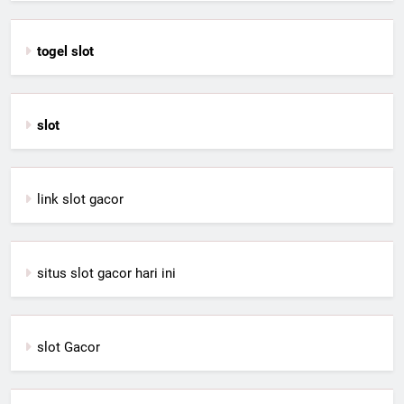
togel slot
slot
link slot gacor
situs slot gacor hari ini
slot Gacor