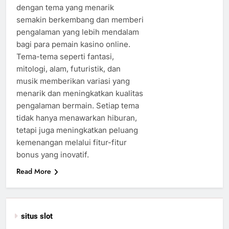
dengan tema yang menarik
semakin berkembang dan memberi
pengalaman yang lebih mendalam
bagi para pemain kasino online.
Tema-tema seperti fantasi,
mitologi, alam, futuristik, dan
musik memberikan variasi yang
menarik dan meningkatkan kualitas
pengalaman bermain. Setiap tema
tidak hanya menawarkan hiburan,
tetapi juga meningkatkan peluang
kemenangan melalui fitur-fitur
bonus yang inovatif.
Read More
situs slot