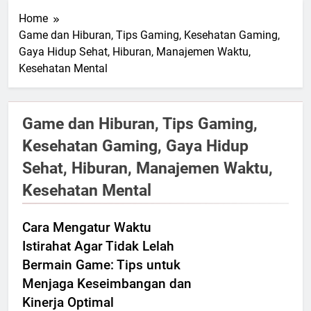
Home
Game dan Hiburan, Tips Gaming, Kesehatan Gaming,
Gaya Hidup Sehat, Hiburan, Manajemen Waktu,
Kesehatan Mental
Game dan Hiburan, Tips Gaming,
Kesehatan Gaming, Gaya Hidup
Sehat, Hiburan, Manajemen Waktu,
Kesehatan Mental
Cara Mengatur Waktu
Istirahat Agar Tidak Lelah
Bermain Game: Tips untuk
Menjaga Keseimbangan dan
Kinerja Optimal