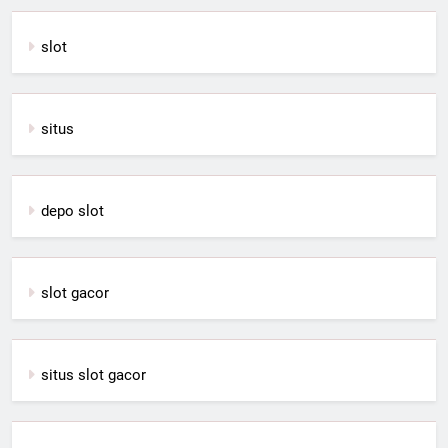
slot
situs
depo slot
slot gacor
situs slot gacor