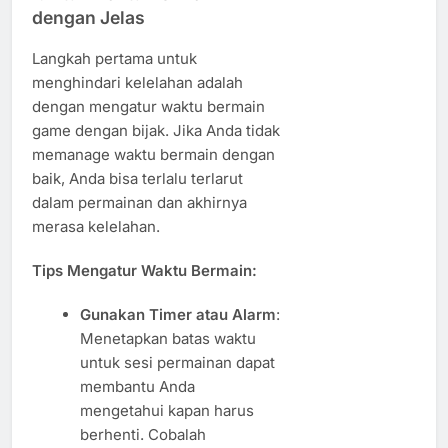
dengan Jelas
Langkah pertama untuk
menghindari kelelahan adalah
dengan mengatur waktu bermain
game dengan bijak. Jika Anda tidak
memanage waktu bermain dengan
baik, Anda bisa terlalu terlarut
dalam permainan dan akhirnya
merasa kelelahan.
Tips Mengatur Waktu Bermain:
Gunakan Timer atau Alarm
:
Menetapkan batas waktu
untuk sesi permainan dapat
membantu Anda
mengetahui kapan harus
berhenti. Cobalah