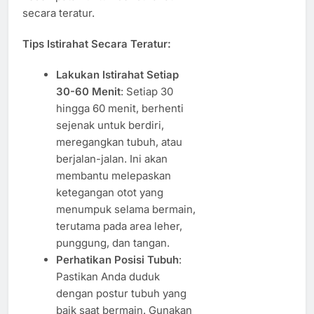
secara teratur.
Tips Istirahat Secara Teratur:
Lakukan Istirahat Setiap
30-60 Menit
: Setiap 30
hingga 60 menit, berhenti
sejenak untuk berdiri,
meregangkan tubuh, atau
berjalan-jalan. Ini akan
membantu melepaskan
ketegangan otot yang
menumpuk selama bermain,
terutama pada area leher,
punggung, dan tangan.
Perhatikan Posisi Tubuh
:
Pastikan Anda duduk
dengan postur tubuh yang
baik saat bermain. Gunakan