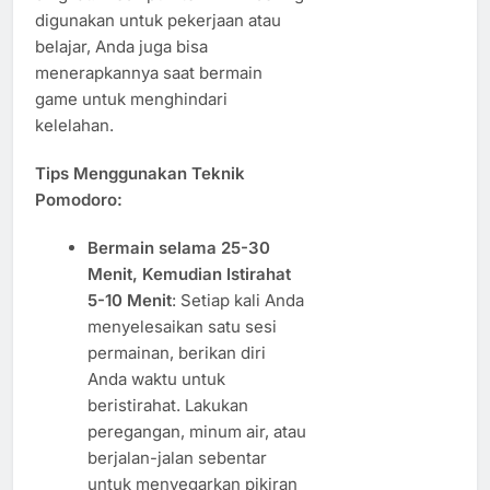
digunakan untuk pekerjaan atau
belajar, Anda juga bisa
menerapkannya saat bermain
game untuk menghindari
kelelahan.
Tips Menggunakan Teknik
Pomodoro:
Bermain selama 25-30
Menit, Kemudian Istirahat
5-10 Menit
: Setiap kali Anda
menyelesaikan satu sesi
permainan, berikan diri
Anda waktu untuk
beristirahat. Lakukan
peregangan, minum air, atau
berjalan-jalan sebentar
untuk menyegarkan pikiran