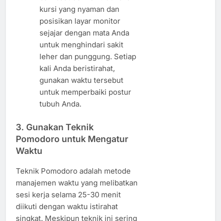
kursi yang nyaman dan
posisikan layar monitor
sejajar dengan mata Anda
untuk menghindari sakit
leher dan punggung. Setiap
kali Anda beristirahat,
gunakan waktu tersebut
untuk memperbaiki postur
tubuh Anda.
3. Gunakan Teknik
Pomodoro untuk Mengatur
Waktu
Teknik Pomodoro adalah metode
manajemen waktu yang melibatkan
sesi kerja selama 25-30 menit
diikuti dengan waktu istirahat
singkat. Meskipun teknik ini sering