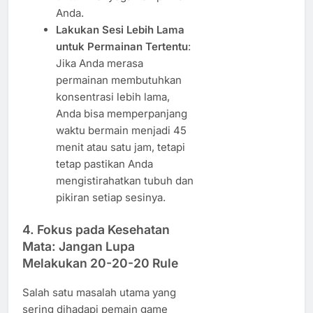
Anda.
Lakukan Sesi Lebih Lama
untuk Permainan Tertentu
:
Jika Anda merasa
permainan membutuhkan
konsentrasi lebih lama,
Anda bisa memperpanjang
waktu bermain menjadi 45
menit atau satu jam, tetapi
tetap pastikan Anda
mengistirahatkan tubuh dan
pikiran setiap sesinya.
4. Fokus pada Kesehatan
Mata: Jangan Lupa
Melakukan 20-20-20 Rule
Salah satu masalah utama yang
sering dihadapi pemain game