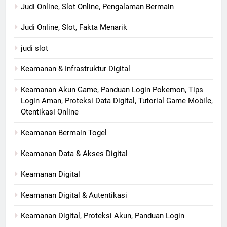
Judi Online, Slot Online, Pengalaman Bermain
Judi Online, Slot, Fakta Menarik
judi slot
Keamanan & Infrastruktur Digital
Keamanan Akun Game, Panduan Login Pokemon, Tips
Login Aman, Proteksi Data Digital, Tutorial Game Mobile,
Otentikasi Online
Keamanan Bermain Togel
Keamanan Data & Akses Digital
Keamanan Digital
Keamanan Digital & Autentikasi
Keamanan Digital, Proteksi Akun, Panduan Login