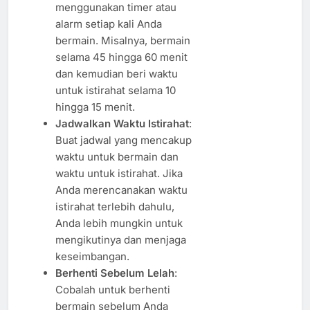
menggunakan timer atau
alarm setiap kali Anda
bermain. Misalnya, bermain
selama 45 hingga 60 menit
dan kemudian beri waktu
untuk istirahat selama 10
hingga 15 menit.
Jadwalkan Waktu Istirahat
:
Buat jadwal yang mencakup
waktu untuk bermain dan
waktu untuk istirahat. Jika
Anda merencanakan waktu
istirahat terlebih dahulu,
Anda lebih mungkin untuk
mengikutinya dan menjaga
keseimbangan.
Berhenti Sebelum Lelah
:
Cobalah untuk berhenti
bermain sebelum Anda