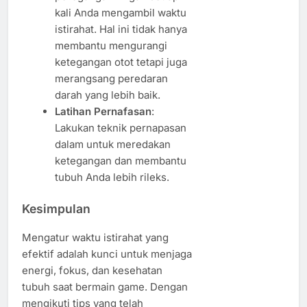
kali Anda mengambil waktu
istirahat. Hal ini tidak hanya
membantu mengurangi
ketegangan otot tetapi juga
merangsang peredaran
darah yang lebih baik.
Latihan Pernafasan
:
Lakukan teknik pernapasan
dalam untuk meredakan
ketegangan dan membantu
tubuh Anda lebih rileks.
Kesimpulan
Mengatur waktu istirahat yang
efektif adalah kunci untuk menjaga
energi, fokus, dan kesehatan
tubuh saat bermain game. Dengan
mengikuti tips yang telah