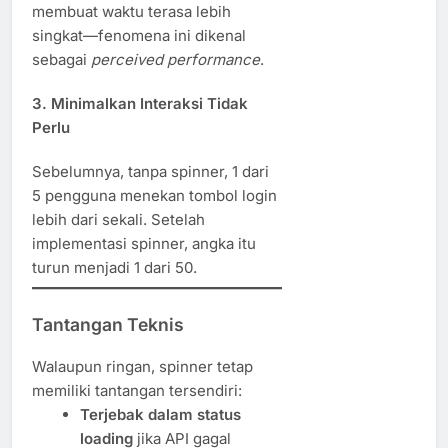
membuat waktu terasa lebih
singkat—fenomena ini dikenal
sebagai
perceived performance
.
3.
Minimalkan Interaksi Tidak
Perlu
Sebelumnya, tanpa spinner, 1 dari
5 pengguna menekan tombol login
lebih dari sekali. Setelah
implementasi spinner, angka itu
turun menjadi 1 dari 50.
Tantangan Teknis
Walaupun ringan, spinner tetap
memiliki tantangan tersendiri:
Terjebak dalam status
loading
jika API gagal