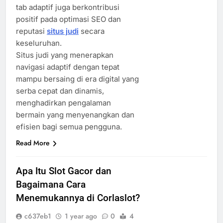
tab adaptif juga berkontribusi
positif pada optimasi SEO dan
reputasi
situs judi
secara
keseluruhan.
Situs judi yang menerapkan
navigasi adaptif dengan tepat
mampu bersaing di era digital yang
serba cepat dan dinamis,
menghadirkan pengalaman
bermain yang menyenangkan dan
efisien bagi semua pengguna.
Read More
Apa Itu Slot Gacor dan
Bagaimana Cara
Menemukannya di Corlaslot?
c637eb1
1 year ago
0
4