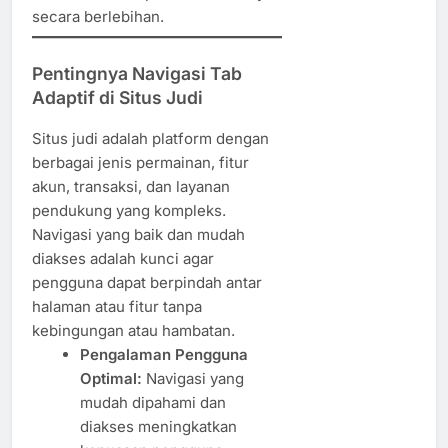
secara berlebihan.
Pentingnya Navigasi Tab
Adaptif di Situs Judi
Situs judi adalah platform dengan
berbagai jenis permainan, fitur
akun, transaksi, dan layanan
pendukung yang kompleks.
Navigasi yang baik dan mudah
diakses adalah kunci agar
pengguna dapat berpindah antar
halaman atau fitur tanpa
kebingungan atau hambatan.
Pengalaman Pengguna
Optimal:
Navigasi yang
mudah dipahami dan
diakses meningkatkan