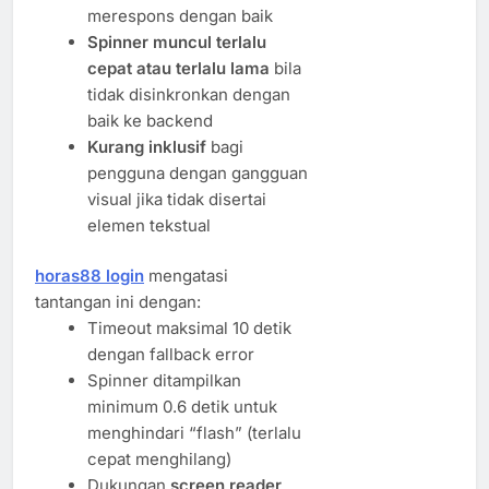
merespons dengan baik
Spinner muncul terlalu
cepat atau terlalu lama
bila
tidak disinkronkan dengan
baik ke backend
Kurang inklusif
bagi
pengguna dengan gangguan
visual jika tidak disertai
elemen tekstual
horas88 login
mengatasi
tantangan ini dengan:
Timeout maksimal 10 detik
dengan fallback error
Spinner ditampilkan
minimum 0.6 detik untuk
menghindari “flash” (terlalu
cepat menghilang)
Dukungan
screen reader