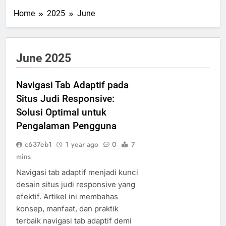
Home
2025
June
June 2025
Navigasi Tab Adaptif pada
Situs Judi Responsive:
Solusi Optimal untuk
Pengalaman Pengguna
c637eb1
1 year ago
0
7
mins
Navigasi tab adaptif menjadi kunci
desain situs judi responsive yang
efektif. Artikel ini membahas
konsep, manfaat, dan praktik
terbaik navigasi tab adaptif demi