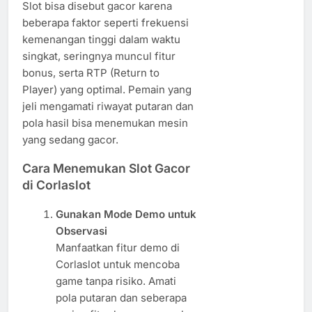
Slot bisa disebut gacor karena
beberapa faktor seperti frekuensi
kemenangan tinggi dalam waktu
singkat, seringnya muncul fitur
bonus, serta RTP (Return to
Player) yang optimal. Pemain yang
jeli mengamati riwayat putaran dan
pola hasil bisa menemukan mesin
yang sedang gacor.
Cara Menemukan Slot Gacor
di Corlaslot
Gunakan Mode Demo untuk
Observasi
Manfaatkan fitur demo di
Corlaslot untuk mencoba
game tanpa risiko. Amati
pola putaran dan seberapa