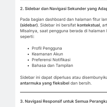
2.
Sidebar dan Navigasi Sekunder yang Adap
Pada bagian dashboard dan halaman fitur l
(sidebar)
. Sidebar ini bersifat
kontekstual
, a
Misalnya, saat pengguna berada di halaman
seperti:
Profil Pengguna
Keamanan Akun
Preferensi Notifikasi
Bahasa dan Tampilan
Sidebar ini dapat diperluas atau disembuny
antarmuka yang fleksibel
dan bersih.
3.
Navigasi Responsif untuk Semua Perangk