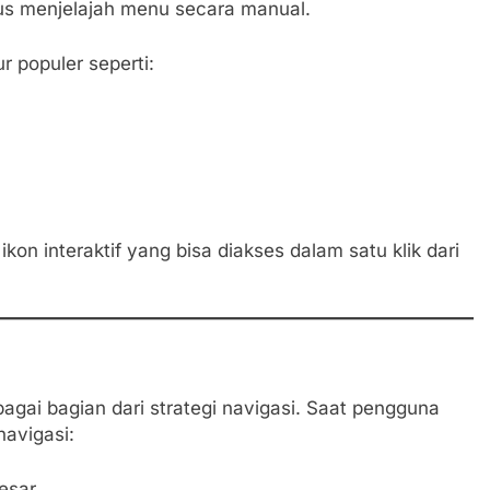
us menjelajah menu secara manual.
tur populer seperti:
ikon interaktif yang bisa diakses dalam satu klik dari
agai bagian dari strategi navigasi. Saat pengguna
avigasi:
esar.