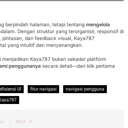
g berpindah halaman, tetapi tentang
mengelola
alam. Dengan struktur yang terorganisir, responsif di
, pintasan, dan feedback visual, Kaya787
tal yang intuitif dan menyenangkan.
ni menjadikan Kaya787 bukan sekadar platform
hami penggunanya
secara detail—dari klik pertama
efisiensi UI
fitur navigasi
navigasi pengguna
Kaya787
s:
Next: