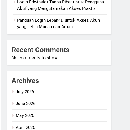
Login Edwinslot Tanpa Ribet untuk Pengguna
Aktif yang Mengutamakan Akses Praktis
Panduan Login Lebah4D untuk Akses Akun
yang Lebih Mudah dan Aman
Recent Comments
No comments to show.
Archives
July 2026
June 2026
May 2026
April 2026