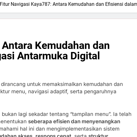
Fitur Navigasi Kaya787: Antara Kemudahan dan Efisiensi dala
: Antara Kemudahan dan
asi Antarmuka Digital
787 dirancang untuk memaksimalkan kemudahan dan
uktur menu, navigasi adaptif, serta pengaruhnya
i bukan lagi sekadar tentang “tampilan menu”. Ia telah
 menentukan
seberapa efisien dan menyenangkan
mahami hal ini dan mengimplementasikan sistem
dahan akses
,
respons cepat
, serta
struktur