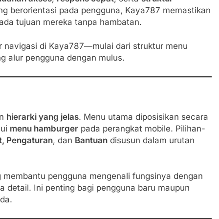
ng berorientasi pada pengguna, Kaya787 memastikan
pada tujuan mereka tanpa hambatan.
ur navigasi di Kaya787—mulai dari struktur menu
ng alur pengguna dengan mulus.
an
hierarki yang jelas
. Menu utama diposisikan secara
lui
menu hamburger
pada perangkat mobile. Pilihan-
at, Pengaturan
, dan
Bantuan
disusun dalam urutan
 membantu pengguna mengenali fungsinya dengan
 detail. Ini penting bagi pengguna baru maupun
da.