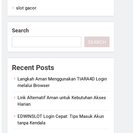
slot gacor
Search
SEARCH
Recent Posts
Langkah Aman Menggunakan TIARA4D Login
melalui Browser
Link Alternatif Aman untuk Kebutuhan Akses
Harian
EDWINSLOT Login Cepat: Tips Masuk Akun
tanpa Kendala