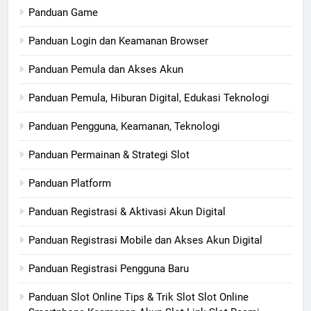
Panduan Game
Panduan Login dan Keamanan Browser
Panduan Pemula dan Akses Akun
Panduan Pemula, Hiburan Digital, Edukasi Teknologi
Panduan Pengguna, Keamanan, Teknologi
Panduan Permainan & Strategi Slot
Panduan Platform
Panduan Registrasi & Aktivasi Akun Digital
Panduan Registrasi Mobile dan Akses Akun Digital
Panduan Registrasi Pengguna Baru
Panduan Slot Online Tips & Trik Slot Slot Online