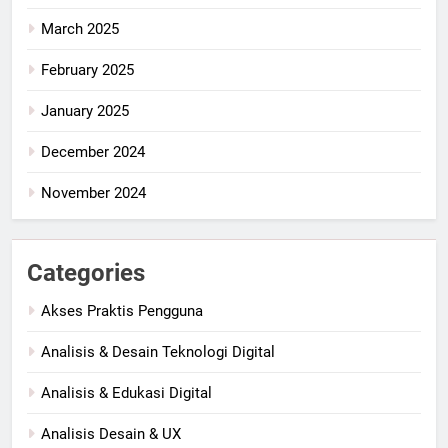
March 2025
February 2025
January 2025
December 2024
November 2024
Categories
Akses Praktis Pengguna
Analisis & Desain Teknologi Digital
Analisis & Edukasi Digital
Analisis Desain & UX