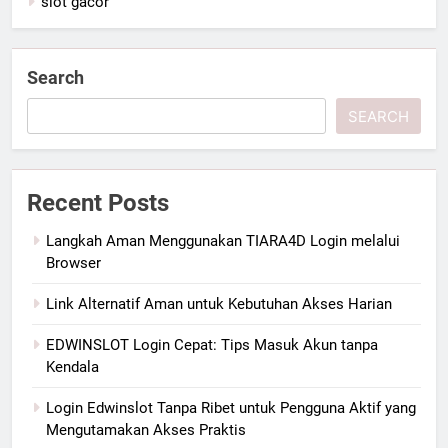
slot gacor
Search
SEARCH
Recent Posts
Langkah Aman Menggunakan TIARA4D Login melalui
Browser
Link Alternatif Aman untuk Kebutuhan Akses Harian
EDWINSLOT Login Cepat: Tips Masuk Akun tanpa
Kendala
Login Edwinslot Tanpa Ribet untuk Pengguna Aktif yang
Mengutamakan Akses Praktis