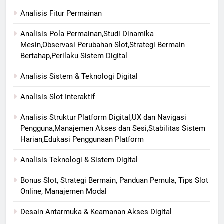
Analisis Fitur Permainan
Analisis Pola Permainan,Studi Dinamika
Mesin,Observasi Perubahan Slot,Strategi Bermain
Bertahap,Perilaku Sistem Digital
Analisis Sistem & Teknologi Digital
Analisis Slot Interaktif
Analisis Struktur Platform Digital,UX dan Navigasi
Pengguna,Manajemen Akses dan Sesi,Stabilitas Sistem
Harian,Edukasi Penggunaan Platform
Analisis Teknologi & Sistem Digital
Bonus Slot, Strategi Bermain, Panduan Pemula, Tips Slot
Online, Manajemen Modal
Desain Antarmuka & Keamanan Akses Digital