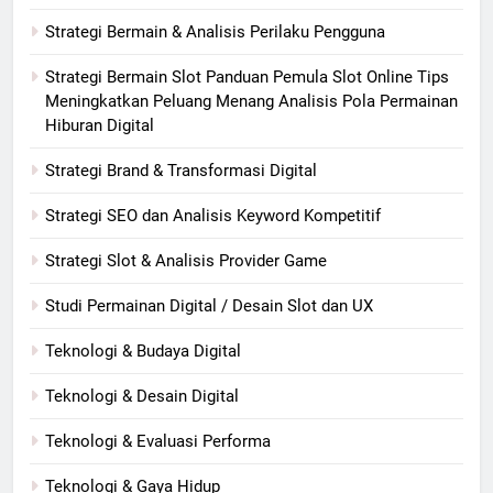
Strategi Bermain & Analisis Perilaku Pengguna
Strategi Bermain Slot Panduan Pemula Slot Online Tips
Meningkatkan Peluang Menang Analisis Pola Permainan
Hiburan Digital
Strategi Brand & Transformasi Digital
Strategi SEO dan Analisis Keyword Kompetitif
Strategi Slot & Analisis Provider Game
Studi Permainan Digital / Desain Slot dan UX
Teknologi & Budaya Digital
Teknologi & Desain Digital
Teknologi & Evaluasi Performa
Teknologi & Gaya Hidup