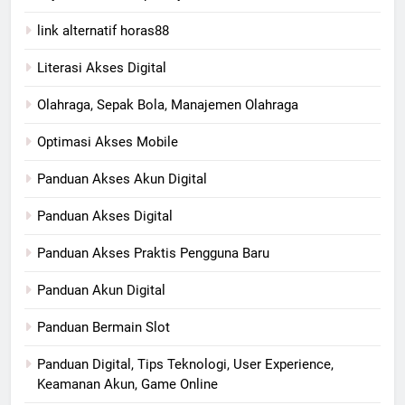
link alternatif horas88
Literasi Akses Digital
Olahraga, Sepak Bola, Manajemen Olahraga
Optimasi Akses Mobile
Panduan Akses Akun Digital
Panduan Akses Digital
Panduan Akses Praktis Pengguna Baru
Panduan Akun Digital
Panduan Bermain Slot
Panduan Digital, Tips Teknologi, User Experience,
Keamanan Akun, Game Online