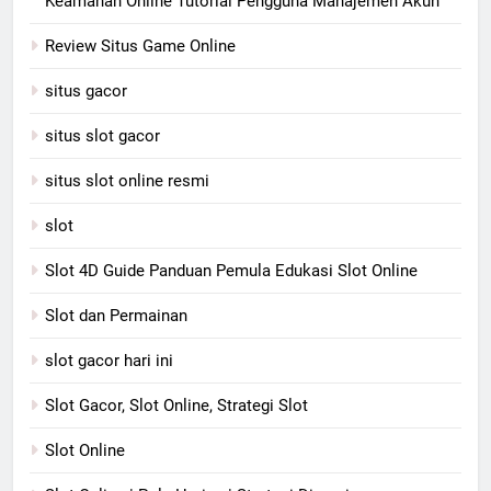
Keamanan Online Tutorial Pengguna Manajemen Akun
Review Situs Game Online
situs gacor
situs slot gacor
situs slot online resmi
slot
Slot 4D Guide Panduan Pemula Edukasi Slot Online
Slot dan Permainan
slot gacor hari ini
Slot Gacor, Slot Online, Strategi Slot
Slot Online