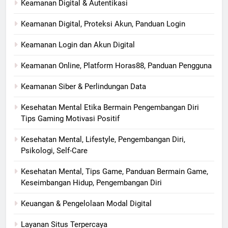
Keamanan Digital & Autentikasi
Keamanan Digital, Proteksi Akun, Panduan Login
Keamanan Login dan Akun Digital
Keamanan Online, Platform Horas88, Panduan Pengguna
Keamanan Siber & Perlindungan Data
Kesehatan Mental Etika Bermain Pengembangan Diri
Tips Gaming Motivasi Positif
Kesehatan Mental, Lifestyle, Pengembangan Diri,
Psikologi, Self-Care
Kesehatan Mental, Tips Game, Panduan Bermain Game,
Keseimbangan Hidup, Pengembangan Diri
Keuangan & Pengelolaan Modal Digital
Layanan Situs Terpercaya