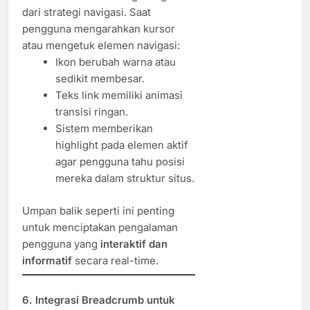
dari strategi navigasi. Saat
pengguna mengarahkan kursor
atau mengetuk elemen navigasi:
Ikon berubah warna atau
sedikit membesar.
Teks link memiliki animasi
transisi ringan.
Sistem memberikan
highlight pada elemen aktif
agar pengguna tahu posisi
mereka dalam struktur situs.
Umpan balik seperti ini penting
untuk menciptakan pengalaman
pengguna yang
interaktif dan
informatif
secara real-time.
6.
Integrasi Breadcrumb untuk