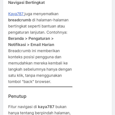
Navigasi Bertingkat
Kaya787
juga menyematkan
breadcrumb
di halaman-halaman
bertingkat seperti bantuan atau
pengaturan lanjutan. Contohnya:
Beranda > Pengaturan >
Notifikasi > Email Harian
Breadcrumb ini memberikan
konteks posisi pengguna dan
memudahkan mereka kembali ke
langkah sebelumnya hanya dengan
satu klik, tanpa menggunakan
tombol “back” browser.
Penutup
Fitur navigasi di
kaya787
bukan
hanya tentang berpindah halaman,