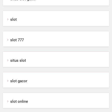
slot
slot 777
situs slot
slot gacor
slot online