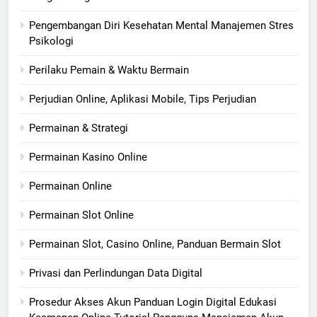
Pengembangan Diri Kesehatan Mental Manajemen Stres
Psikologi
Perilaku Pemain & Waktu Bermain
Perjudian Online, Aplikasi Mobile, Tips Perjudian
Permainan & Strategi
Permainan Kasino Online
Permainan Online
Permainan Slot Online
Permainan Slot, Casino Online, Panduan Bermain Slot
Privasi dan Perlindungan Data Digital
Prosedur Akses Akun Panduan Login Digital Edukasi