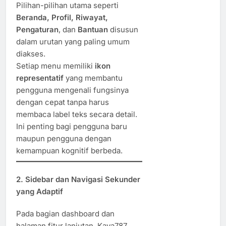
Pilihan-pilihan utama seperti
Beranda, Profil, Riwayat,
Pengaturan
, dan
Bantuan
disusun
dalam urutan yang paling umum
diakses.
Setiap menu memiliki
ikon
representatif
yang membantu
pengguna mengenali fungsinya
dengan cepat tanpa harus
membaca label teks secara detail.
Ini penting bagi pengguna baru
maupun pengguna dengan
kemampuan kognitif berbeda.
2.
Sidebar dan Navigasi Sekunder
yang Adaptif
Pada bagian dashboard dan
halaman fitur lanjutan, Kaya787