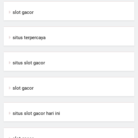
slot gacor
situs terpercaya
situs slot gacor
slot gacor
situs slot gacor hari ini