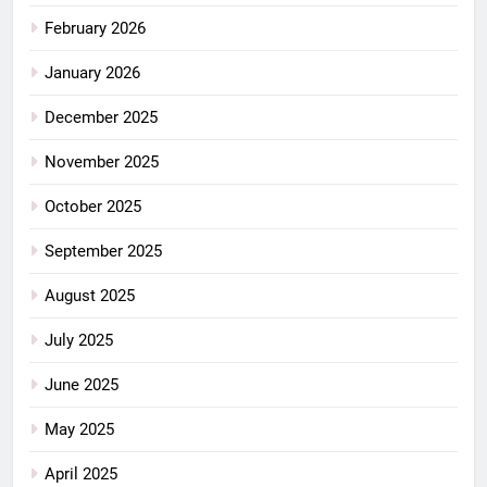
February 2026
January 2026
December 2025
November 2025
October 2025
September 2025
August 2025
July 2025
June 2025
May 2025
April 2025