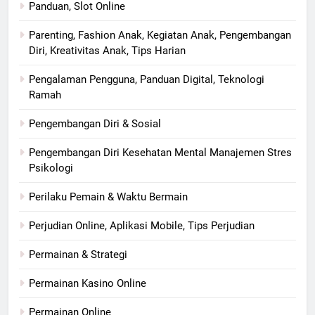
Panduan, Slot Online
Parenting, Fashion Anak, Kegiatan Anak, Pengembangan
Diri, Kreativitas Anak, Tips Harian
Pengalaman Pengguna, Panduan Digital, Teknologi
Ramah
Pengembangan Diri & Sosial
Pengembangan Diri Kesehatan Mental Manajemen Stres
Psikologi
Perilaku Pemain & Waktu Bermain
Perjudian Online, Aplikasi Mobile, Tips Perjudian
Permainan & Strategi
Permainan Kasino Online
Permainan Online