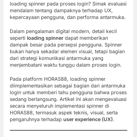
loading spinner pada proses login? Simak evaluasi
mendalam tentang dampaknya terhadap UX,
kepercayaan pengguna, dan performa antarmuka.
Dalam pengalaman digital modern, detail kecil
seperti
loading spinner
dapat memberikan
dampak besar pada persepsi pengguna. Spinner
bukan hanya sekadar elemen visual, tetapi bagian
dari strategi komunikasi antarmuka yang
menjembatani waktu tunggu dalam proses login.
Pada platform HORAS88, loading spinner
diimplementasikan sebagai bagian dari antarmuka
login untuk memberi tahu pengguna bahwa proses
sedang berlangsung. Artikel ini akan mengevaluasi
secara menyeluruh implementasi spinner di
HORAS88, termasuk aspek teknis, visual, serta
pengaruhnya terhadap
user experience (UX)
.