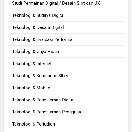
Studi Permainan Digital / Desain Slot dan UX
Teknologi & Budaya Digital
Teknologi & Desain Digital
Teknologi & Evaluasi Performa
Teknologi & Gaya Hidup
Teknologi & Internet
Teknologi & Keamanan Siber
Teknologi & Mobile
Teknologi & Pengalaman Digital
Teknologi & Pengalaman Pengguna
Teknologi & Perjudian