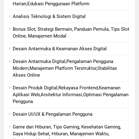
Harian,Edukasi Penggunaan Platform
Analisis Teknologi & Sistem Digital
Bonus Slot, Strategi Bermain, Panduan Pemula, Tips Slot
Online, Manajemen Modal
Desain Antarmuka & Keamanan Akses Digital
Desain Antarmuka Digital,Pengalaman Pengguna
Modern,Manajemen Platform Terstruktur,Stabilitas
Akses Online
Desain Produk Digital,Rekayasa Frontend,Keamanan
Aplikasi Web,Arsitektur Informasi,Optimasi Pengalaman
Pengguna
Desain UI/UX & Pengalaman Pengguna
Game dan Hiburan, Tips Gaming, Kesehatan Gaming,
Gaya Hidup Sehat, Hiburan, Manajemen Waktu,