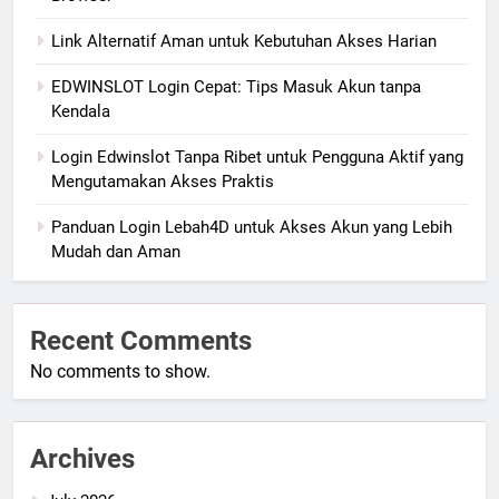
Link Alternatif Aman untuk Kebutuhan Akses Harian
EDWINSLOT Login Cepat: Tips Masuk Akun tanpa
Kendala
Login Edwinslot Tanpa Ribet untuk Pengguna Aktif yang
Mengutamakan Akses Praktis
Panduan Login Lebah4D untuk Akses Akun yang Lebih
Mudah dan Aman
Recent Comments
No comments to show.
Archives