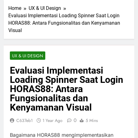
Home
UX & UI Design
Evaluasi Implementasi Loading Spinner Saat Login
HORAS88: Antara Fungsionalitas dan Kenyamanan
Visual
UX & UI DESIGN
Evaluasi Implementasi
Loading Spinner Saat Login
HORAS88: Antara
Fungsionalitas dan
Kenyamanan Visual
0
C637eb1
1 Year Ago
5 Mins
Bagaimana HORAS88 mengimplementasikan