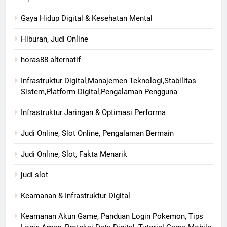
Gaya Hidup Digital & Kesehatan Mental
Hiburan, Judi Online
horas88 alternatif
Infrastruktur Digital,Manajemen Teknologi,Stabilitas
Sistem,Platform Digital,Pengalaman Pengguna
Infrastruktur Jaringan & Optimasi Performa
Judi Online, Slot Online, Pengalaman Bermain
Judi Online, Slot, Fakta Menarik
judi slot
Keamanan & Infrastruktur Digital
Keamanan Akun Game, Panduan Login Pokemon, Tips