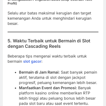
Profit)
Selalu atur batas maksimal kerugian dan target
kemenangan Anda untuk menghindari kerugian
besar.
5. Waktu Terbaik untuk Bermain di Slot
dengan Cascading Reels
Beberapa tips mengenai waktu terbaik untuk
bermain
slot gacor
:
Bermain di Jam Ramai:
Saat banyak pemain
aktif, terutama di slot dengan jackpot
progresif, peluang kemenangan lebih besar.
Manfaatkan Event dan Promosi:
Banyak
platform kasino online memberikan RTP
lebih tinggi atau peluang bonus lebih besar
pada slot baru atau saat event tertentu.