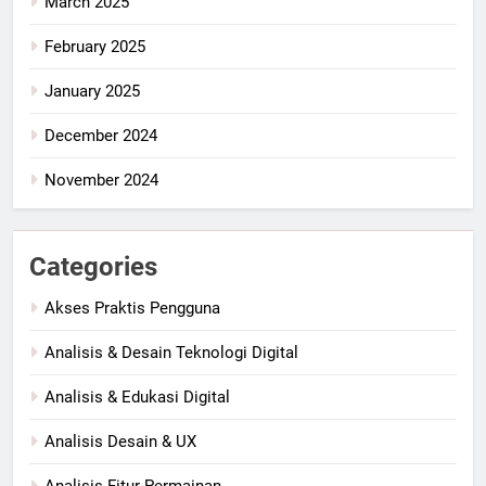
March 2025
February 2025
January 2025
December 2024
November 2024
Categories
Akses Praktis Pengguna
Analisis & Desain Teknologi Digital
Analisis & Edukasi Digital
Analisis Desain & UX