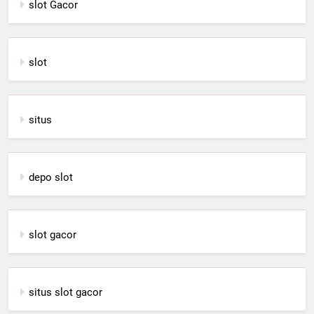
slot Gacor
slot
situs
depo slot
slot gacor
situs slot gacor