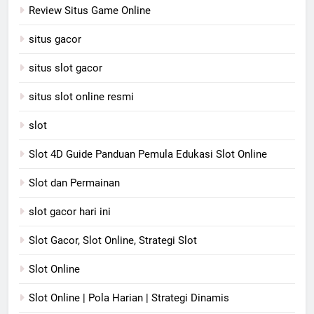
Review Situs Game Online
situs gacor
situs slot gacor
situs slot online resmi
slot
Slot 4D Guide Panduan Pemula Edukasi Slot Online
Slot dan Permainan
slot gacor hari ini
Slot Gacor, Slot Online, Strategi Slot
Slot Online
Slot Online | Pola Harian | Strategi Dinamis