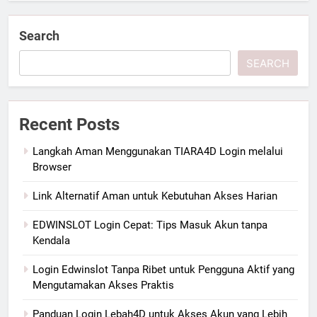
Search
SEARCH
Recent Posts
Langkah Aman Menggunakan TIARA4D Login melalui
Browser
Link Alternatif Aman untuk Kebutuhan Akses Harian
EDWINSLOT Login Cepat: Tips Masuk Akun tanpa
Kendala
Login Edwinslot Tanpa Ribet untuk Pengguna Aktif yang
Mengutamakan Akses Praktis
Panduan Login Lebah4D untuk Akses Akun yang Lebih