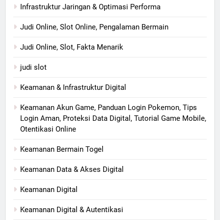
Infrastruktur Jaringan & Optimasi Performa
Judi Online, Slot Online, Pengalaman Bermain
Judi Online, Slot, Fakta Menarik
judi slot
Keamanan & Infrastruktur Digital
Keamanan Akun Game, Panduan Login Pokemon, Tips
Login Aman, Proteksi Data Digital, Tutorial Game Mobile,
Otentikasi Online
Keamanan Bermain Togel
Keamanan Data & Akses Digital
Keamanan Digital
Keamanan Digital & Autentikasi