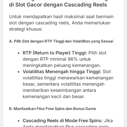
di Slot Gacor dengan Cascading Reels
Untuk mendapatkan hasil maksimal saat bermain
slot dengan cascading reels, Anda memerlukan
strategi khusus:
A. Pilih Slot dengan RTP Tinggi dan Volatilitas yang Sesuai
RTP (Return to Player) Tinggi:
Pilih slot
dengan RTP minimal 96% untuk
meningkatkan peluang kemenangan.
Volatilitas Menengah hingga Tinggi:
Slot
volatilitas tinggi menawarkan kemenangan
besar, sementara volatilitas menengah
memberikan keseimbangan antara
kemenangan kecil dan besar.
B. Manfaatkan Fitur Free Spins dan Bonus Game
Cascading Reels di Mode Free Spins:
Jika
Anda mendapatkan fitur cascading reels