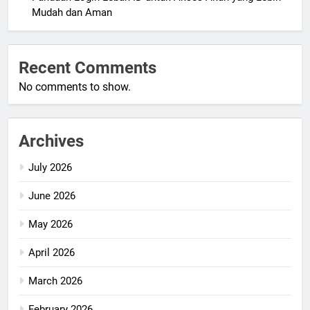
Mudah dan Aman
Recent Comments
No comments to show.
Archives
July 2026
June 2026
May 2026
April 2026
March 2026
February 2026