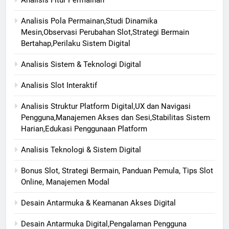
Analisis Fitur Permainan
Analisis Pola Permainan,Studi Dinamika
Mesin,Observasi Perubahan Slot,Strategi Bermain
Bertahap,Perilaku Sistem Digital
Analisis Sistem & Teknologi Digital
Analisis Slot Interaktif
Analisis Struktur Platform Digital,UX dan Navigasi
Pengguna,Manajemen Akses dan Sesi,Stabilitas Sistem
Harian,Edukasi Penggunaan Platform
Analisis Teknologi & Sistem Digital
Bonus Slot, Strategi Bermain, Panduan Pemula, Tips Slot
Online, Manajemen Modal
Desain Antarmuka & Keamanan Akses Digital
Desain Antarmuka Digital,Pengalaman Pengguna