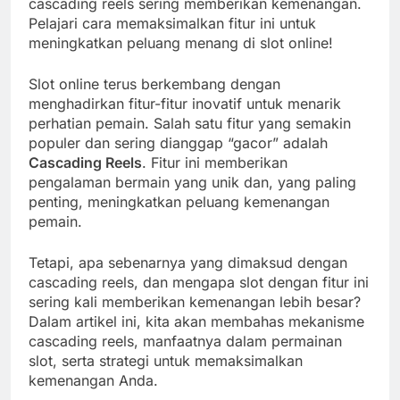
cascading reels sering memberikan kemenangan.
Pelajari cara memaksimalkan fitur ini untuk
meningkatkan peluang menang di slot online!
Slot online terus berkembang dengan
menghadirkan fitur-fitur inovatif untuk menarik
perhatian pemain. Salah satu fitur yang semakin
populer dan sering dianggap “gacor” adalah
Cascading Reels
. Fitur ini memberikan
pengalaman bermain yang unik dan, yang paling
penting, meningkatkan peluang kemenangan
pemain.
Tetapi, apa sebenarnya yang dimaksud dengan
cascading reels, dan mengapa slot dengan fitur ini
sering kali memberikan kemenangan lebih besar?
Dalam artikel ini, kita akan membahas mekanisme
cascading reels, manfaatnya dalam permainan
slot, serta strategi untuk memaksimalkan
kemenangan Anda.