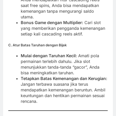
saat free spins, Anda bisa mendapatkan
kemenangan tanpa mengurangi saldo
utama.
Bonus Game dengan Multiplier:
Cari slot
yang memberikan pengganda kemenangan
setiap kali cascading reels aktif.
C. Atur Batas Taruhan dengan Bijak
Mulai dengan Taruhan Kecil:
Amati pola
permainan terlebih dahulu. Jika slot
menunjukkan tanda-tanda “gacor”, Anda
bisa meningkatkan taruhan.
Tetapkan Batas Kemenangan dan Kerugian:
Jangan terbawa suasana jika terus
mendapatkan kemenangan beruntun. Ambil
keuntungan dan hentikan permainan sesuai
rencana.