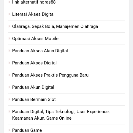
link alternatif horas88
Literasi Akses Digital
Olahraga, Sepak Bola, Manajemen Olahraga
Optimasi Akses Mobile
Panduan Akses Akun Digital
Panduan Akses Digital
Panduan Akses Praktis Pengguna Baru
Panduan Akun Digital
Panduan Bermain Slot
Panduan Digital, Tips Teknologi, User Experience,
Keamanan Akun, Game Online
Panduan Game