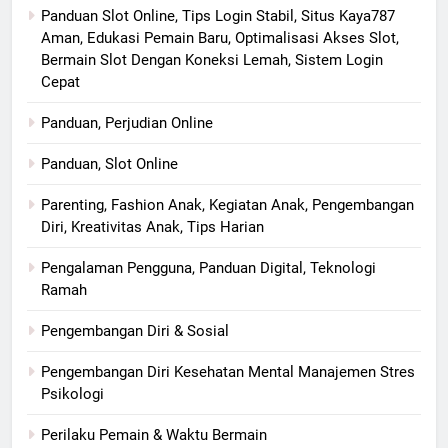
Panduan Slot Online, Tips Login Stabil, Situs Kaya787
Aman, Edukasi Pemain Baru, Optimalisasi Akses Slot,
Bermain Slot Dengan Koneksi Lemah, Sistem Login
Cepat
Panduan, Perjudian Online
Panduan, Slot Online
Parenting, Fashion Anak, Kegiatan Anak, Pengembangan
Diri, Kreativitas Anak, Tips Harian
Pengalaman Pengguna, Panduan Digital, Teknologi
Ramah
Pengembangan Diri & Sosial
Pengembangan Diri Kesehatan Mental Manajemen Stres
Psikologi
Perilaku Pemain & Waktu Bermain