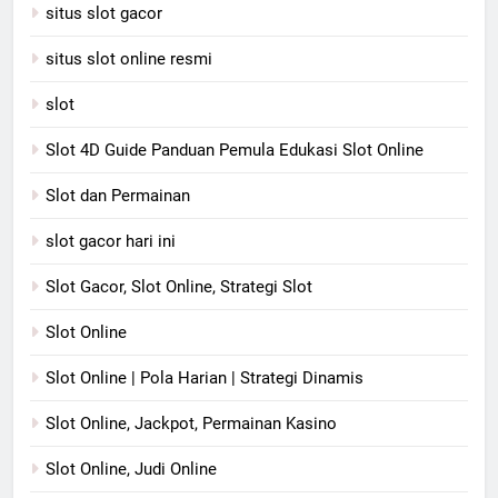
situs slot gacor
situs slot online resmi
slot
Slot 4D Guide Panduan Pemula Edukasi Slot Online
Slot dan Permainan
slot gacor hari ini
Slot Gacor, Slot Online, Strategi Slot
Slot Online
Slot Online | Pola Harian | Strategi Dinamis
Slot Online, Jackpot, Permainan Kasino
Slot Online, Judi Online