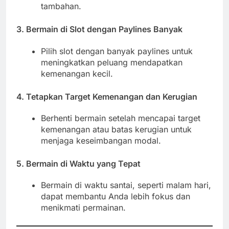
tambahan.
3. Bermain di Slot dengan Paylines Banyak
Pilih slot dengan banyak paylines untuk
meningkatkan peluang mendapatkan
kemenangan kecil.
4. Tetapkan Target Kemenangan dan Kerugian
Berhenti bermain setelah mencapai target
kemenangan atau batas kerugian untuk
menjaga keseimbangan modal.
5. Bermain di Waktu yang Tepat
Bermain di waktu santai, seperti malam hari,
dapat membantu Anda lebih fokus dan
menikmati permainan.