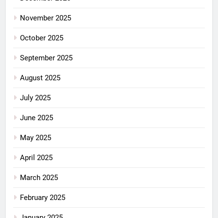
November 2025
October 2025
September 2025
August 2025
July 2025
June 2025
May 2025
April 2025
March 2025
February 2025
January 2025