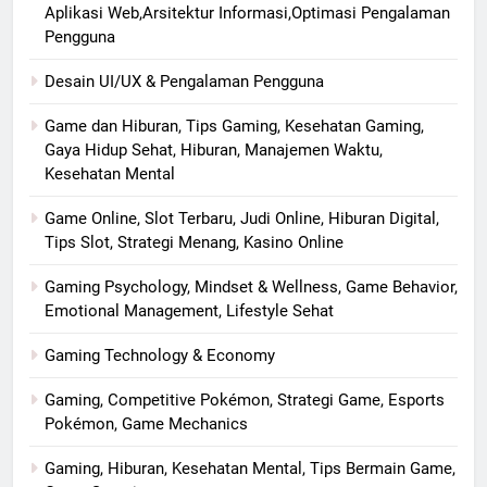
Aplikasi Web,Arsitektur Informasi,Optimasi Pengalaman
Pengguna
Desain UI/UX & Pengalaman Pengguna
Game dan Hiburan, Tips Gaming, Kesehatan Gaming,
Gaya Hidup Sehat, Hiburan, Manajemen Waktu,
Kesehatan Mental
Game Online, Slot Terbaru, Judi Online, Hiburan Digital,
Tips Slot, Strategi Menang, Kasino Online
Gaming Psychology, Mindset & Wellness, Game Behavior,
Emotional Management, Lifestyle Sehat
Gaming Technology & Economy
Gaming, Competitive Pokémon, Strategi Game, Esports
Pokémon, Game Mechanics
Gaming, Hiburan, Kesehatan Mental, Tips Bermain Game,