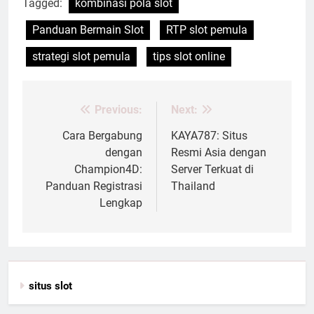
Tagged:
kombinasi pola slot
Panduan Bermain Slot
RTP slot pemula
strategi slot pemula
tips slot online
Previous:
Next:
Post
navigation
Cara Bergabung
KAYA787: Situs
dengan
Resmi Asia dengan
Champion4D:
Server Terkuat di
Panduan Registrasi
Thailand
Lengkap
situs slot