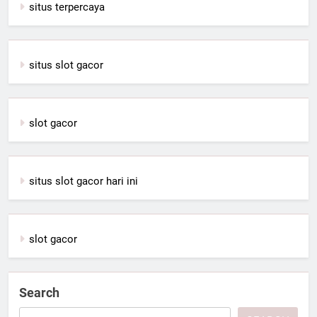
situs terpercaya
situs slot gacor
slot gacor
situs slot gacor hari ini
slot gacor
Search