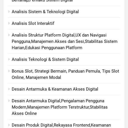
Bertahap,Perilaku Sistem Digital
Analisis Sistem & Teknologi Digital
Analisis Slot Interaktif
Analisis Struktur Platform Digital,UX dan Navigasi
Pengguna,Manajemen Akses dan Sesi,Stabilitas Sistem
Harian,Edukasi Penggunaan Platform
Analisis Teknologi & Sistem Digital
Bonus Slot, Strategi Bermain, Panduan Pemula, Tips Slot
Online, Manajemen Modal
Desain Antarmuka & Keamanan Akses Digital
Desain Antarmuka Digital,Pengalaman Pengguna
Modern,Manajemen Platform Terstruktur,Stabilitas
Akses Online
Desain Produk Digital,Rekayasa Frontend,Keamanan