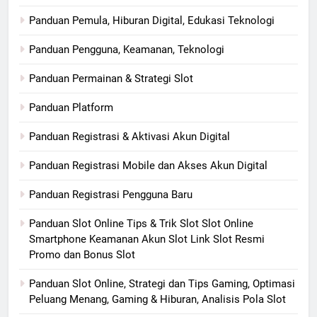
Panduan Pemula, Hiburan Digital, Edukasi Teknologi
Panduan Pengguna, Keamanan, Teknologi
Panduan Permainan & Strategi Slot
Panduan Platform
Panduan Registrasi & Aktivasi Akun Digital
Panduan Registrasi Mobile dan Akses Akun Digital
Panduan Registrasi Pengguna Baru
Panduan Slot Online Tips & Trik Slot Slot Online
Smartphone Keamanan Akun Slot Link Slot Resmi
Promo dan Bonus Slot
Panduan Slot Online, Strategi dan Tips Gaming, Optimasi
Peluang Menang, Gaming & Hiburan, Analisis Pola Slot