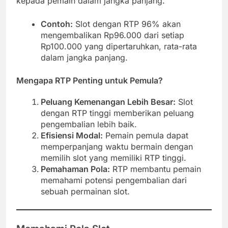
kepada pemain dalam jangka panjang.
Contoh:
Slot dengan RTP 96% akan
mengembalikan Rp96.000 dari setiap
Rp100.000 yang dipertaruhkan, rata-rata
dalam jangka panjang.
Mengapa RTP Penting untuk Pemula?
Peluang Kemenangan Lebih Besar:
Slot
dengan RTP tinggi memberikan peluang
pengembalian lebih baik.
Efisiensi Modal:
Pemain pemula dapat
memperpanjang waktu bermain dengan
memilih slot yang memiliki RTP tinggi.
Pemahaman Pola:
RTP membantu pemain
memahami potensi pengembalian dari
sebuah permainan slot.