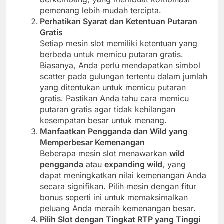
pemenang lebih mudah tercipta.
Perhatikan Syarat dan Ketentuan Putaran
Gratis
Setiap mesin slot memiliki ketentuan yang
berbeda untuk memicu putaran gratis.
Biasanya, Anda perlu mendapatkan simbol
scatter pada gulungan tertentu dalam jumlah
yang ditentukan untuk memicu putaran
gratis. Pastikan Anda tahu cara memicu
putaran gratis agar tidak kehilangan
kesempatan besar untuk menang.
Manfaatkan Pengganda dan Wild yang
Memperbesar Kemenangan
Beberapa mesin slot menawarkan
wild
pengganda
atau
expanding wild
, yang
dapat meningkatkan nilai kemenangan Anda
secara signifikan. Pilih mesin dengan fitur
bonus seperti ini untuk memaksimalkan
peluang Anda meraih kemenangan besar.
Pilih Slot dengan Tingkat RTP yang Tinggi