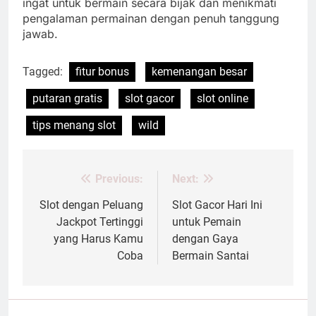
ingat untuk bermain secara bijak dan menikmati
pengalaman permainan dengan penuh tanggung
jawab.
Tagged:
fitur bonus
kemenangan besar
putaran gratis
slot gacor
slot online
tips menang slot
wild
Previous:
Next:
Post
navigation
Slot dengan Peluang
Slot Gacor Hari Ini
Jackpot Tertinggi
untuk Pemain
yang Harus Kamu
dengan Gaya
Coba
Bermain Santai