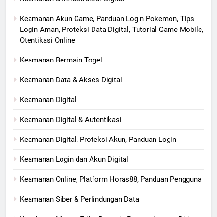
Keamanan Akun Game, Panduan Login Pokemon, Tips
Login Aman, Proteksi Data Digital, Tutorial Game Mobile,
Otentikasi Online
Keamanan Bermain Togel
Keamanan Data & Akses Digital
Keamanan Digital
Keamanan Digital & Autentikasi
Keamanan Digital, Proteksi Akun, Panduan Login
Keamanan Login dan Akun Digital
Keamanan Online, Platform Horas88, Panduan Pengguna
Keamanan Siber & Perlindungan Data