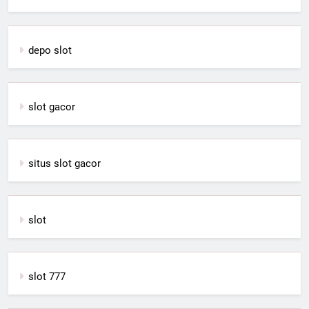
depo slot
slot gacor
situs slot gacor
slot
slot 777