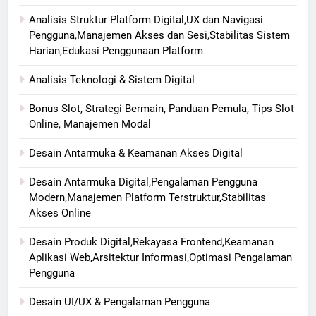
Analisis Struktur Platform Digital,UX dan Navigasi
Pengguna,Manajemen Akses dan Sesi,Stabilitas Sistem
Harian,Edukasi Penggunaan Platform
Analisis Teknologi & Sistem Digital
Bonus Slot, Strategi Bermain, Panduan Pemula, Tips Slot
Online, Manajemen Modal
Desain Antarmuka & Keamanan Akses Digital
Desain Antarmuka Digital,Pengalaman Pengguna
Modern,Manajemen Platform Terstruktur,Stabilitas
Akses Online
Desain Produk Digital,Rekayasa Frontend,Keamanan
Aplikasi Web,Arsitektur Informasi,Optimasi Pengalaman
Pengguna
Desain UI/UX & Pengalaman Pengguna