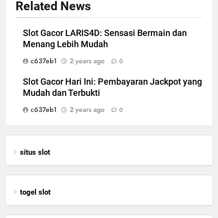
Related News
Slot Gacor LARIS4D: Sensasi Bermain dan
Menang Lebih Mudah
c637eb1
2 years ago
0
Slot Gacor Hari Ini: Pembayaran Jackpot yang
Mudah dan Terbukti
c637eb1
2 years ago
0
situs slot
togel slot