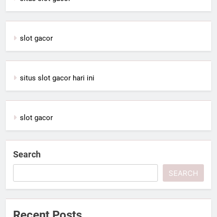
slot gacor
situs slot gacor hari ini
slot gacor
Search
SEARCH
Recent Posts