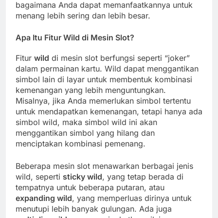
bagaimana Anda dapat memanfaatkannya untuk
menang lebih sering dan lebih besar.
Apa Itu Fitur Wild di Mesin Slot?
Fitur
wild
di mesin slot berfungsi seperti “joker”
dalam permainan kartu. Wild dapat menggantikan
simbol lain di layar untuk membentuk kombinasi
kemenangan yang lebih menguntungkan.
Misalnya, jika Anda memerlukan simbol tertentu
untuk mendapatkan kemenangan, tetapi hanya ada
simbol wild, maka simbol wild ini akan
menggantikan simbol yang hilang dan
menciptakan kombinasi pemenang.
Beberapa mesin slot menawarkan berbagai jenis
wild, seperti
sticky wild
, yang tetap berada di
tempatnya untuk beberapa putaran, atau
expanding wild
, yang memperluas dirinya untuk
menutupi lebih banyak gulungan. Ada juga