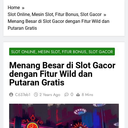
Home
Slot Online, Mesin Slot, Fitur Bonus, Slot Gacor
Menang Besar di Slot Gacor dengan Fitur Wild dan
Putaran Gratis
SLOT ONLINE, MESIN SLOT, FITUR BONUS, SLOT GACOR
Menang Besar di Slot Gacor
dengan Fitur Wild dan
Putaran Gratis
0
C637eb1
2 Years Ago
8 Mins