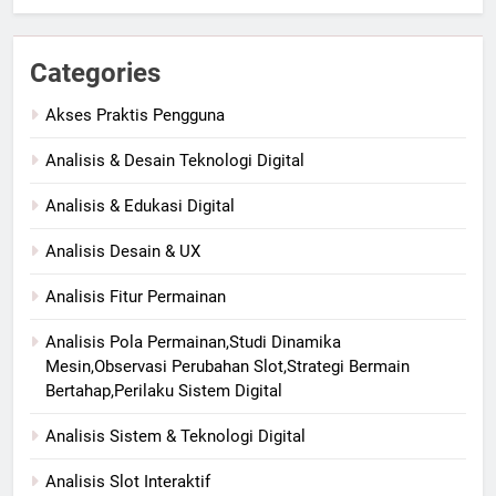
Categories
Akses Praktis Pengguna
Analisis & Desain Teknologi Digital
Analisis & Edukasi Digital
Analisis Desain & UX
Analisis Fitur Permainan
Analisis Pola Permainan,Studi Dinamika
Mesin,Observasi Perubahan Slot,Strategi Bermain
Bertahap,Perilaku Sistem Digital
Analisis Sistem & Teknologi Digital
Analisis Slot Interaktif