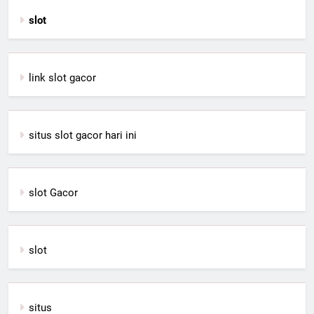
slot
link slot gacor
situs slot gacor hari ini
slot Gacor
slot
situs