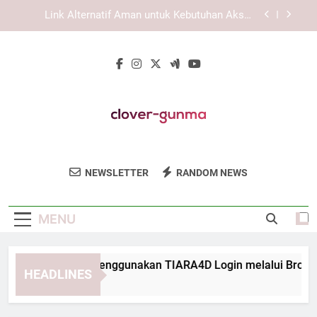
Skip
EDWINSLOT Login Cepat: Tips Masuk Akun tanpa
to
Kendala
content
Login Edwinslot Tanpa Ribet untuk Pengguna
Aktif yang Mengutamakan Akses Praktis
Langkah Aman Menggunakan TIARA4D Login
melalui Browser
Link Alternatif Aman untuk Kebutuhan Akses
Harian
EDWINSLOT Login Cepat: Tips Masuk Akun tanpa
Kendala
Clover Gunma
Dapatkan Produk Alami Yang Mendukung
Login Edwinslot Tanpa Ribet untuk Pengguna
NEWSLETTER
RANDOM NEWS
Aktif yang Mengutamakan Akses Praktis
Keberlanjutan Lingkungan Dari Clover
Gunma.
MENU
ngkah Aman Menggunakan TIARA4D Login melalui Browser
HEADLINES
Weeks Ago