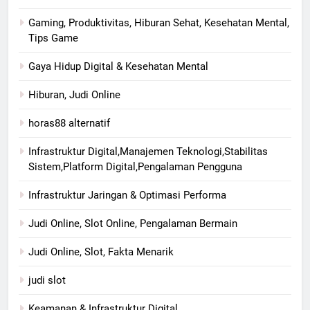
Gaming, Produktivitas, Hiburan Sehat, Kesehatan Mental,
Tips Game
Gaya Hidup Digital & Kesehatan Mental
Hiburan, Judi Online
horas88 alternatif
Infrastruktur Digital,Manajemen Teknologi,Stabilitas
Sistem,Platform Digital,Pengalaman Pengguna
Infrastruktur Jaringan & Optimasi Performa
Judi Online, Slot Online, Pengalaman Bermain
Judi Online, Slot, Fakta Menarik
judi slot
Keamanan & Infrastruktur Digital