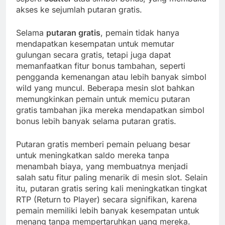
akses ke sejumlah putaran gratis.
Selama
putaran gratis
, pemain tidak hanya
mendapatkan kesempatan untuk memutar
gulungan secara gratis, tetapi juga dapat
memanfaatkan fitur bonus tambahan, seperti
pengganda kemenangan atau lebih banyak simbol
wild yang muncul. Beberapa mesin slot bahkan
memungkinkan pemain untuk memicu putaran
gratis tambahan jika mereka mendapatkan simbol
bonus lebih banyak selama putaran gratis.
Putaran gratis memberi pemain peluang besar
untuk meningkatkan saldo mereka tanpa
menambah biaya, yang membuatnya menjadi
salah satu fitur paling menarik di mesin slot. Selain
itu, putaran gratis sering kali meningkatkan tingkat
RTP (Return to Player) secara signifikan, karena
pemain memiliki lebih banyak kesempatan untuk
menang tanpa mempertaruhkan uang mereka.