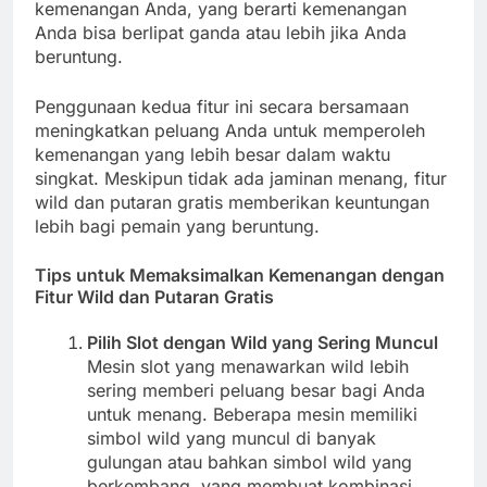
kemenangan Anda, yang berarti kemenangan
Anda bisa berlipat ganda atau lebih jika Anda
beruntung.
Penggunaan kedua fitur ini secara bersamaan
meningkatkan peluang Anda untuk memperoleh
kemenangan yang lebih besar dalam waktu
singkat. Meskipun tidak ada jaminan menang, fitur
wild dan putaran gratis memberikan keuntungan
lebih bagi pemain yang beruntung.
Tips untuk Memaksimalkan Kemenangan dengan
Fitur Wild dan Putaran Gratis
Pilih Slot dengan Wild yang Sering Muncul
Mesin slot yang menawarkan wild lebih
sering memberi peluang besar bagi Anda
untuk menang. Beberapa mesin memiliki
simbol wild yang muncul di banyak
gulungan atau bahkan simbol wild yang
berkembang, yang membuat kombinasi