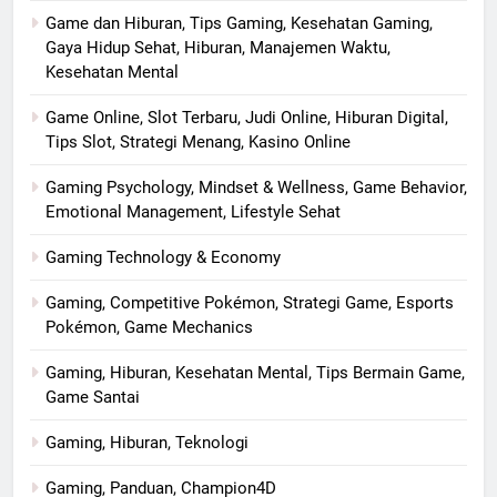
Game dan Hiburan, Tips Gaming, Kesehatan Gaming,
Gaya Hidup Sehat, Hiburan, Manajemen Waktu,
Kesehatan Mental
Game Online, Slot Terbaru, Judi Online, Hiburan Digital,
Tips Slot, Strategi Menang, Kasino Online
Gaming Psychology, Mindset & Wellness, Game Behavior,
Emotional Management, Lifestyle Sehat
Gaming Technology & Economy
Gaming, Competitive Pokémon, Strategi Game, Esports
Pokémon, Game Mechanics
Gaming, Hiburan, Kesehatan Mental, Tips Bermain Game,
Game Santai
Gaming, Hiburan, Teknologi
Gaming, Panduan, Champion4D