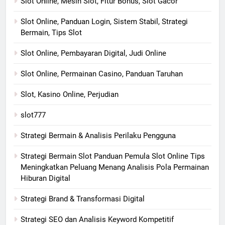
Slot Online, Mesin Slot, Fitur Bonus, Slot Gacor
Slot Online, Panduan Login, Sistem Stabil, Strategi
Bermain, Tips Slot
Slot Online, Pembayaran Digital, Judi Online
Slot Online, Permainan Casino, Panduan Taruhan
Slot, Kasino Online, Perjudian
slot777
Strategi Bermain & Analisis Perilaku Pengguna
Strategi Bermain Slot Panduan Pemula Slot Online Tips
Meningkatkan Peluang Menang Analisis Pola Permainan
Hiburan Digital
Strategi Brand & Transformasi Digital
Strategi SEO dan Analisis Keyword Kompetitif