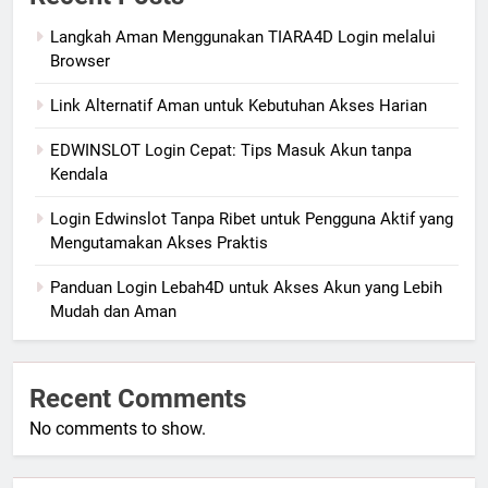
Langkah Aman Menggunakan TIARA4D Login melalui
Browser
Link Alternatif Aman untuk Kebutuhan Akses Harian
EDWINSLOT Login Cepat: Tips Masuk Akun tanpa
Kendala
Login Edwinslot Tanpa Ribet untuk Pengguna Aktif yang
Mengutamakan Akses Praktis
Panduan Login Lebah4D untuk Akses Akun yang Lebih
Mudah dan Aman
Recent Comments
No comments to show.