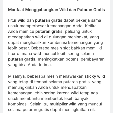
Manfaat Menggabungkan Wild dan Putaran Gratis
Fitur
wild
dan
putaran gratis
dapat bekerja sama
untuk memperbesar kemenangan Anda. Ketika
Anda memicu
putaran gratis
, peluang untuk
mendapatkan
wild
di gulungan meningkat, yang
dapat menghasilkan kombinasi kemenangan yang
lebih besar. Beberapa mesin slot bahkan memiliki
fitur di mana
wild
muncul lebih sering selama
putaran gratis
, meningkatkan potensi pembayaran
yang bisa Anda terima.
Misalnya, beberapa mesin menawarkan
sticky wild
yang tetap di tempat selama putaran gratis, yang
memungkinkan Anda untuk mendapatkan
kemenangan lebih sering karena wild tetap ada
untuk membantu membentuk lebih banyak
kombinasi. Selain itu,
multiplier wild
yang muncul
selama putaran gratis dapat meningkatkan nilai