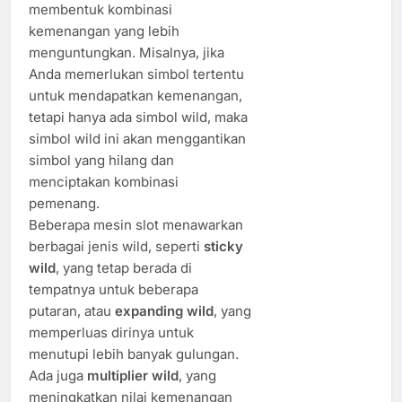
membentuk kombinasi
kemenangan yang lebih
menguntungkan. Misalnya, jika
Anda memerlukan simbol tertentu
untuk mendapatkan kemenangan,
tetapi hanya ada simbol wild, maka
simbol wild ini akan menggantikan
simbol yang hilang dan
menciptakan kombinasi
pemenang.
Beberapa mesin slot menawarkan
berbagai jenis wild, seperti
sticky
wild
, yang tetap berada di
tempatnya untuk beberapa
putaran, atau
expanding wild
, yang
memperluas dirinya untuk
menutupi lebih banyak gulungan.
Ada juga
multiplier wild
, yang
meningkatkan nilai kemenangan