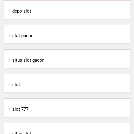
depo slot
slot gacor
situs slot gacor
slot
slot 777
situs slot