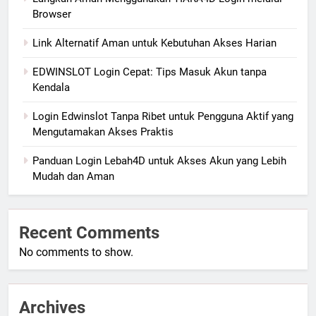
Browser
Link Alternatif Aman untuk Kebutuhan Akses Harian
EDWINSLOT Login Cepat: Tips Masuk Akun tanpa
Kendala
Login Edwinslot Tanpa Ribet untuk Pengguna Aktif yang
Mengutamakan Akses Praktis
Panduan Login Lebah4D untuk Akses Akun yang Lebih
Mudah dan Aman
Recent Comments
No comments to show.
Archives