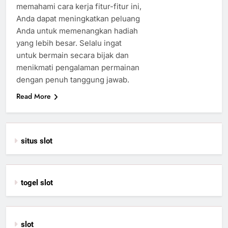
memahami cara kerja fitur-fitur ini,
Anda dapat meningkatkan peluang
Anda untuk memenangkan hadiah
yang lebih besar. Selalu ingat
untuk bermain secara bijak dan
menikmati pengalaman permainan
dengan penuh tanggung jawab.
Read More
situs slot
togel slot
slot