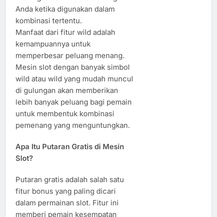
Anda ketika digunakan dalam
kombinasi tertentu.
Manfaat dari fitur wild adalah
kemampuannya untuk
memperbesar peluang menang.
Mesin slot dengan banyak simbol
wild atau wild yang mudah muncul
di gulungan akan memberikan
lebih banyak peluang bagi pemain
untuk membentuk kombinasi
pemenang yang menguntungkan.
Apa Itu Putaran Gratis di Mesin
Slot?
Putaran gratis adalah salah satu
fitur bonus yang paling dicari
dalam permainan slot. Fitur ini
memberi pemain kesempatan