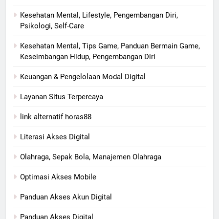
Kesehatan Mental, Lifestyle, Pengembangan Diri,
Psikologi, Self-Care
Kesehatan Mental, Tips Game, Panduan Bermain Game,
Keseimbangan Hidup, Pengembangan Diri
Keuangan & Pengelolaan Modal Digital
Layanan Situs Terpercaya
link alternatif horas88
Literasi Akses Digital
Olahraga, Sepak Bola, Manajemen Olahraga
Optimasi Akses Mobile
Panduan Akses Akun Digital
Panduan Akses Digital