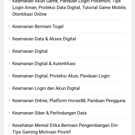
Keamanan Akun Game, Panduan Login Pokemon, Tips
Login Aman, Proteksi Data Digital, Tutorial Game Mobile,
Otentikasi Online
Keamanan Bermain Togel
Keamanan Data & Akses Digital
Keamanan Digital
Keamanan Digital & Autentikasi
Keamanan Digital, Proteksi Akun, Panduan Login
Keamanan Login dan Akun Digital
Keamanan Online, Platform Horas88, Panduan Pengguna
Keamanan Siber & Perlindungan Data
Kesehatan Mental Etika Bermain Pengembangan Diri
Tips Gaming Motivasi Positif