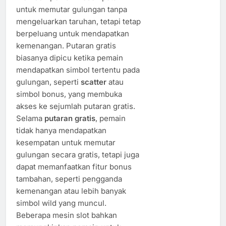
untuk memutar gulungan tanpa
mengeluarkan taruhan, tetapi tetap
berpeluang untuk mendapatkan
kemenangan. Putaran gratis
biasanya dipicu ketika pemain
mendapatkan simbol tertentu pada
gulungan, seperti
scatter
atau
simbol bonus, yang membuka
akses ke sejumlah putaran gratis.
Selama
putaran gratis
, pemain
tidak hanya mendapatkan
kesempatan untuk memutar
gulungan secara gratis, tetapi juga
dapat memanfaatkan fitur bonus
tambahan, seperti pengganda
kemenangan atau lebih banyak
simbol wild yang muncul.
Beberapa mesin slot bahkan