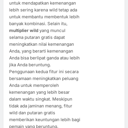
untuk mendapatkan kemenangan
lebih sering karena wild tetap ada
untuk membantu membentuk lebih
banyak kombinasi. Selain itu,
multiplier wild
yang muncul
selama putaran gratis dapat
meningkatkan nilai kemenangan
Anda, yang berarti kemenangan
Anda bisa berlipat ganda atau lebih
jika Anda beruntung.
Penggunaan kedua fitur ini secara
bersamaan meningkatkan peluang
Anda untuk memperoleh
kemenangan yang lebih besar
dalam waktu singkat. Meskipun
tidak ada jaminan menang, fitur
wild dan putaran gratis
memberikan keuntungan lebih bagi
pemain yang beruntung.