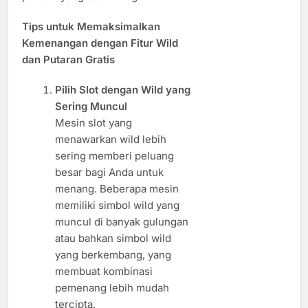
Tips untuk Memaksimalkan
Kemenangan dengan Fitur Wild
dan Putaran Gratis
Pilih Slot dengan Wild yang
Sering Muncul
Mesin slot yang
menawarkan wild lebih
sering memberi peluang
besar bagi Anda untuk
menang. Beberapa mesin
memiliki simbol wild yang
muncul di banyak gulungan
atau bahkan simbol wild
yang berkembang, yang
membuat kombinasi
pemenang lebih mudah
tercipta.