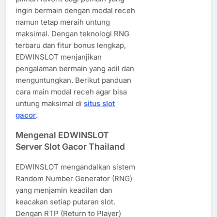
ingin bermain dengan modal receh
namun tetap meraih untung
maksimal. Dengan teknologi RNG
terbaru dan fitur bonus lengkap,
EDWINSLOT menjanjikan
pengalaman bermain yang adil dan
menguntungkan. Berikut panduan
cara main modal receh agar bisa
untung maksimal di
situs slot
gacor
.
Mengenal EDWINSLOT
Server Slot Gacor Thailand
EDWINSLOT mengandalkan sistem
Random Number Generator (RNG)
yang menjamin keadilan dan
keacakan setiap putaran slot.
Dengan RTP (Return to Player)