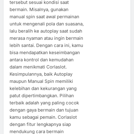
tersebut sesuai kondisi saat
bermain. Misalnya, gunakan
manual spin saat awal permainan
untuk mengenali pola dan suasana,
lalu beralih ke autoplay saat sudah
merasa nyaman atau ingin bermain
lebih santai. Dengan cara ini, kamu
bisa mendapatkan keseimbangan
antara kontrol dan kemudahan
dalam menikmati Corlaslot.
Kesimpulannya, baik Autoplay
maupun Manual Spin memiliki
kelebihan dan kekurangan yang
patut dipertimbangkan. Pilihan
terbaik adalah yang paling cocok
dengan gaya bermain dan tujuan
kamu sebagai pemain. Corlaslot
dengan fitur lengkapnya siap
mendukung cara bermain