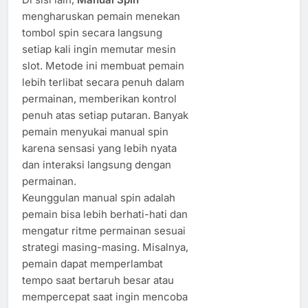
mengharuskan pemain menekan
tombol spin secara langsung
setiap kali ingin memutar mesin
slot. Metode ini membuat pemain
lebih terlibat secara penuh dalam
permainan, memberikan kontrol
penuh atas setiap putaran. Banyak
pemain menyukai manual spin
karena sensasi yang lebih nyata
dan interaksi langsung dengan
permainan.
Keunggulan manual spin adalah
pemain bisa lebih berhati-hati dan
mengatur ritme permainan sesuai
strategi masing-masing. Misalnya,
pemain dapat memperlambat
tempo saat bertaruh besar atau
mempercepat saat ingin mencoba