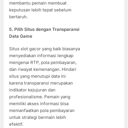
membantu pemain membuat
keputusan lebih tepat sebelum
bertaruh.
5. Pilih Situs dengan Transparansi
Data Game
Situs slot gacor yang baik biasanya
menyediakan informasi lengkap
mengenai RTP, pola pembayaran,
dan riwayat kemenangan. Hindari
situs yang menutupi data ini
karena transparansi merupakan
indikator kejujuran dan
profesionalisme. Pemain yang
memiliki akses informasi bisa
memanfaatkan pola pembayaran
untuk strategi bermain lebih
efektif.