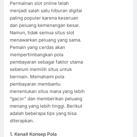
Permainan slot online telah
menjadi salah satu hiburan digital
paling populer karena keseruan
dan peluang kemenangan besar.
Namun, tidak semua situs slot
menawarkan peluang yang sama.
Pemain yang cerdas akan
mempertimbangkan pola
pembayaran sebagai faktor utama
sebelum memilih situs untuk
bermain. Memahami pola
pembayaran membantu
menentukan situs mana yang lebih
“gacor” dan memberikan peluang
menang yang lebih tinggi. Berikut
adalah beberapa tips yang bisa
diterapkan.
1. Kenali Konsep Pola