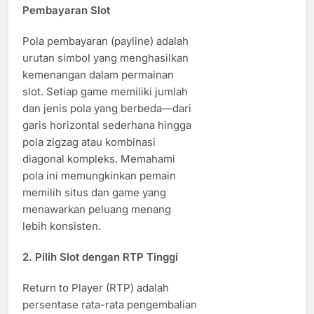
Pembayaran Slot
Pola pembayaran (payline) adalah
urutan simbol yang menghasilkan
kemenangan dalam permainan
slot. Setiap game memiliki jumlah
dan jenis pola yang berbeda—dari
garis horizontal sederhana hingga
pola zigzag atau kombinasi
diagonal kompleks. Memahami
pola ini memungkinkan pemain
memilih situs dan game yang
menawarkan peluang menang
lebih konsisten.
2. Pilih Slot dengan RTP Tinggi
Return to Player (RTP) adalah
persentase rata-rata pengembalian