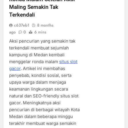
Maling Semakin Tak
Terkendali
c637eb1
8 months
ago
0
6 mins
Aksi pencurian yang semakin tak
terkendali membuat sejumlah
kampung di Medan kembali
menggelar ronda malam
situs slot
gacor
. Artikel ini membahas
penyebab, kondisi sosial, serta
upaya warga dalam menjaga
keamanan lingkungan secara
natural dan SEO-friendly situs slot
gacor. Meningkatnya aksi
pencurian di berbagai wilayah Kota
Medan dalam beberapa minggu
terakhir membuat warga semakin