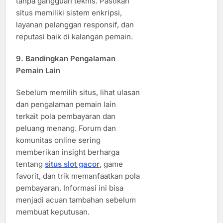
tanpa gangguan teknis. Pastikan
situs memiliki sistem enkripsi,
layanan pelanggan responsif, dan
reputasi baik di kalangan pemain.
9. Bandingkan Pengalaman
Pemain Lain
Sebelum memilih situs, lihat ulasan
dan pengalaman pemain lain
terkait pola pembayaran dan
peluang menang. Forum dan
komunitas online sering
memberikan insight berharga
tentang
situs slot gacor
, game
favorit, dan trik memanfaatkan pola
pembayaran. Informasi ini bisa
menjadi acuan tambahan sebelum
membuat keputusan.