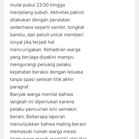
mulai pukul 23.00 hingga
menjelang subuh. Aktivitas patroli
dilakukan dengan peralatan
sederhana seperti senter, tongkat
bambu, dan peluit untuk memberi
sinyal jika terjadi hal
mencurigakan. Kehadiran warga
yang berjaga diyakini mampu
mengurangi peluang pelaku
kejahatan beraksi dengan leluasa
tanpa spasi setelah titik akhir
paragraf.
Banyak warga menilai bahwa
langkah ini diperlukan karena
pelaku pencurian kini semakin
berani. Beberapa laporan
menunjukkan bahwa maling berani
memasuki rumah warga meski
lingkungan masih memiliki aktivitas