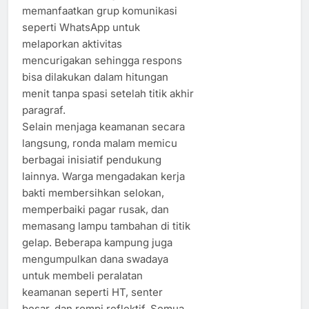
memanfaatkan grup komunikasi
seperti WhatsApp untuk
melaporkan aktivitas
mencurigakan sehingga respons
bisa dilakukan dalam hitungan
menit tanpa spasi setelah titik akhir
paragraf.
Selain menjaga keamanan secara
langsung, ronda malam memicu
berbagai inisiatif pendukung
lainnya. Warga mengadakan kerja
bakti membersihkan selokan,
memperbaiki pagar rusak, dan
memasang lampu tambahan di titik
gelap. Beberapa kampung juga
mengumpulkan dana swadaya
untuk membeli peralatan
keamanan seperti HT, senter
besar, dan rompi reflektif. Semua