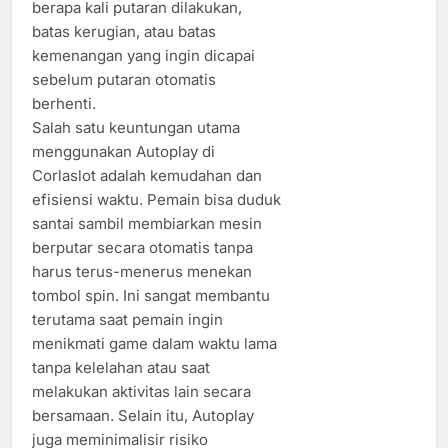
berapa kali putaran dilakukan,
batas kerugian, atau batas
kemenangan yang ingin dicapai
sebelum putaran otomatis
berhenti.
Salah satu keuntungan utama
menggunakan Autoplay di
Corlaslot adalah kemudahan dan
efisiensi waktu. Pemain bisa duduk
santai sambil membiarkan mesin
berputar secara otomatis tanpa
harus terus-menerus menekan
tombol spin. Ini sangat membantu
terutama saat pemain ingin
menikmati game dalam waktu lama
tanpa kelelahan atau saat
melakukan aktivitas lain secara
bersamaan. Selain itu, Autoplay
juga meminimalisir risiko