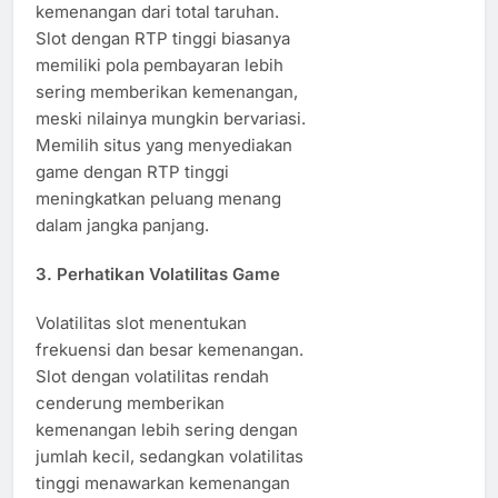
kemenangan dari total taruhan.
Slot dengan RTP tinggi biasanya
memiliki pola pembayaran lebih
sering memberikan kemenangan,
meski nilainya mungkin bervariasi.
Memilih situs yang menyediakan
game dengan RTP tinggi
meningkatkan peluang menang
dalam jangka panjang.
3. Perhatikan Volatilitas Game
Volatilitas slot menentukan
frekuensi dan besar kemenangan.
Slot dengan volatilitas rendah
cenderung memberikan
kemenangan lebih sering dengan
jumlah kecil, sedangkan volatilitas
tinggi menawarkan kemenangan