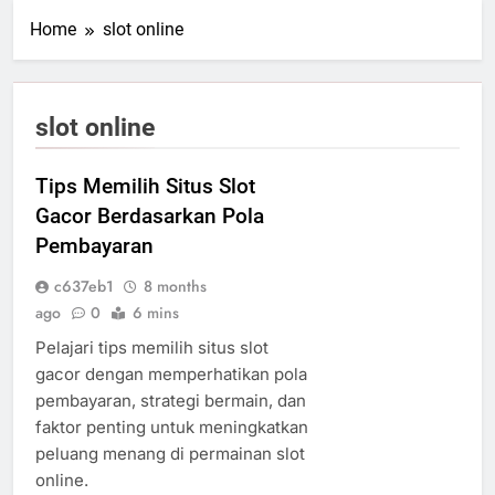
Home
slot online
slot online
Tips Memilih Situs Slot
Gacor Berdasarkan Pola
Pembayaran
c637eb1
8 months
ago
0
6 mins
Pelajari tips memilih situs slot
gacor dengan memperhatikan pola
pembayaran, strategi bermain, dan
faktor penting untuk meningkatkan
peluang menang di permainan slot
online.