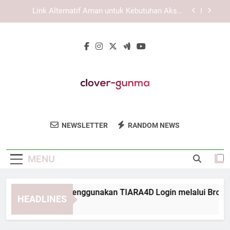
Skip
EDWINSLOT Login Cepat: Tips Masuk Akun tanpa
to
Kendala
content
Login Edwinslot Tanpa Ribet untuk Pengguna
Aktif yang Mengutamakan Akses Praktis
Langkah Aman Menggunakan TIARA4D Login
melalui Browser
Link Alternatif Aman untuk Kebutuhan Akses
Harian
EDWINSLOT Login Cepat: Tips Masuk Akun tanpa
Kendala
Clover Gunma
Dapatkan Produk Alami Yang Mendukung
Login Edwinslot Tanpa Ribet untuk Pengguna
NEWSLETTER
RANDOM NEWS
Aktif yang Mengutamakan Akses Praktis
Keberlanjutan Lingkungan Dari Clover
Gunma.
MENU
ngkah Aman Menggunakan TIARA4D Login melalui Browser
HEADLINES
Weeks Ago