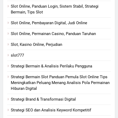
Slot Online, Panduan Login, Sistem Stabil, Strategi
Bermain, Tips Slot
Slot Online, Pembayaran Digital, Judi Online
Slot Online, Permainan Casino, Panduan Taruhan
Slot, Kasino Online, Perjudian
slot777
Strategi Bermain & Analisis Perilaku Pengguna
Strategi Bermain Slot Panduan Pemula Slot Online Tips
Meningkatkan Peluang Menang Analisis Pola Permainan
Hiburan Digital
Strategi Brand & Transformasi Digital
Strategi SEO dan Analisis Keyword Kompetitif