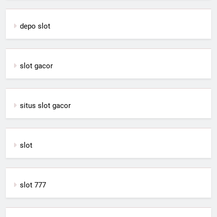
depo slot
slot gacor
situs slot gacor
slot
slot 777