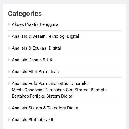
Categories
Akses Praktis Pengguna
Analisis & Desain Teknologi Digital
Analisis & Edukasi Digital
Analisis Desain & UX
Analisis Fitur Permainan
Analisis Pola Permainan,Studi Dinamika
Mesin,Observasi Perubahan Slot,Strategi Bermain
Bertahap,Perilaku Sistem Digital
Analisis Sistem & Teknologi Digital
Analisis Slot Interaktif