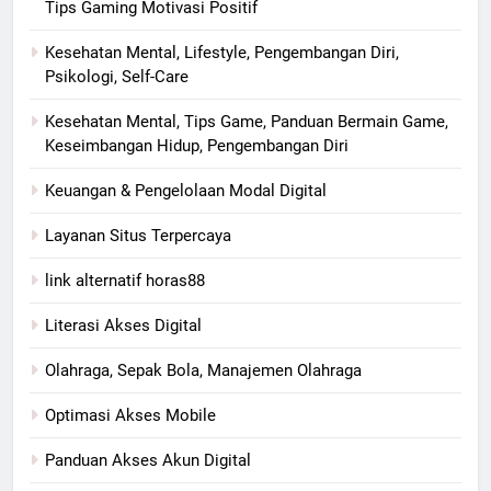
Tips Gaming Motivasi Positif
Kesehatan Mental, Lifestyle, Pengembangan Diri,
Psikologi, Self-Care
Kesehatan Mental, Tips Game, Panduan Bermain Game,
Keseimbangan Hidup, Pengembangan Diri
Keuangan & Pengelolaan Modal Digital
Layanan Situs Terpercaya
link alternatif horas88
Literasi Akses Digital
Olahraga, Sepak Bola, Manajemen Olahraga
Optimasi Akses Mobile
Panduan Akses Akun Digital