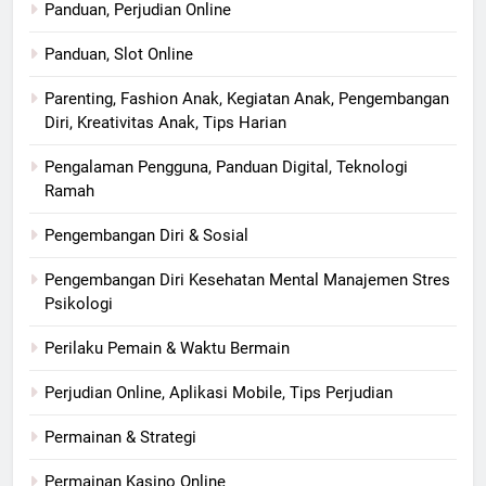
Panduan, Perjudian Online
Panduan, Slot Online
Parenting, Fashion Anak, Kegiatan Anak, Pengembangan
Diri, Kreativitas Anak, Tips Harian
Pengalaman Pengguna, Panduan Digital, Teknologi
Ramah
Pengembangan Diri & Sosial
Pengembangan Diri Kesehatan Mental Manajemen Stres
Psikologi
Perilaku Pemain & Waktu Bermain
Perjudian Online, Aplikasi Mobile, Tips Perjudian
Permainan & Strategi
Permainan Kasino Online