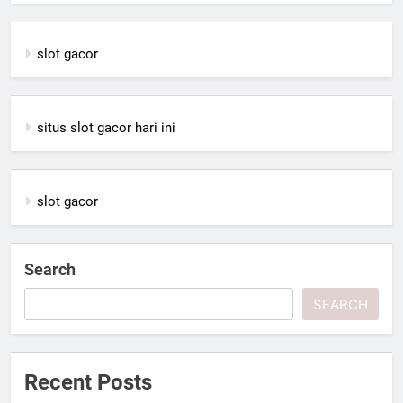
slot gacor
situs slot gacor hari ini
slot gacor
Search
SEARCH
Recent Posts