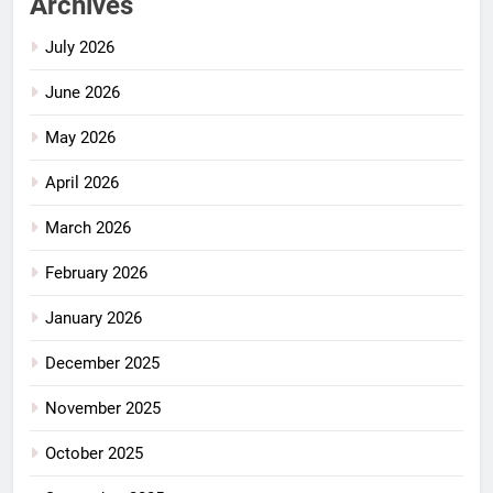
Archives
July 2026
June 2026
May 2026
April 2026
March 2026
February 2026
January 2026
December 2025
November 2025
October 2025