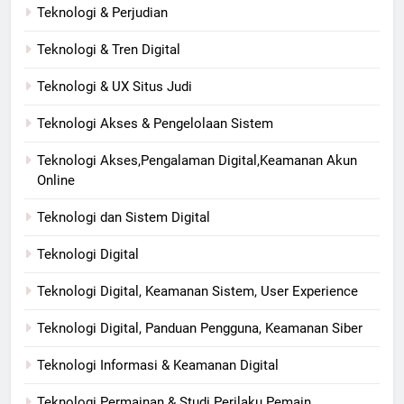
Teknologi & Perjudian
Teknologi & Tren Digital
Teknologi & UX Situs Judi
Teknologi Akses & Pengelolaan Sistem
Teknologi Akses,Pengalaman Digital,Keamanan Akun
Online
Teknologi dan Sistem Digital
Teknologi Digital
Teknologi Digital, Keamanan Sistem, User Experience
Teknologi Digital, Panduan Pengguna, Keamanan Siber
Teknologi Informasi & Keamanan Digital
Teknologi Permainan & Studi Perilaku Pemain