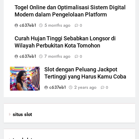
Togel Online dan Optimalisasi Sistem Digital
Modern dalam Pengelolaan Platform
c637eb1
5 months ago
0
Curah Hujan Tinggi Sebabkan Longsor di
Wilayah Perbukitan Kota Tomohon
c637eb1
7 months ago
0
Slot dengan Peluang Jackpot
Tertinggi yang Harus Kamu Coba
c637eb1
2 years ago
0
situs slot