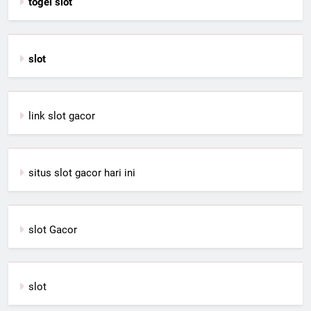
togel slot
slot
link slot gacor
situs slot gacor hari ini
slot Gacor
slot