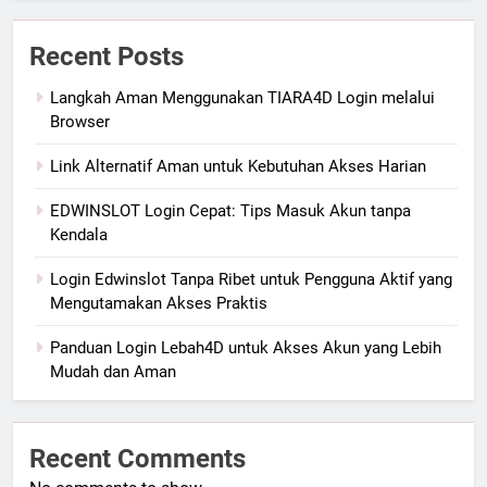
Recent Posts
Langkah Aman Menggunakan TIARA4D Login melalui
Browser
Link Alternatif Aman untuk Kebutuhan Akses Harian
EDWINSLOT Login Cepat: Tips Masuk Akun tanpa
Kendala
Login Edwinslot Tanpa Ribet untuk Pengguna Aktif yang
Mengutamakan Akses Praktis
Panduan Login Lebah4D untuk Akses Akun yang Lebih
Mudah dan Aman
Recent Comments