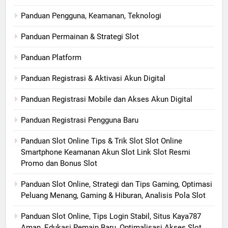
Panduan Pengguna, Keamanan, Teknologi
Panduan Permainan & Strategi Slot
Panduan Platform
Panduan Registrasi & Aktivasi Akun Digital
Panduan Registrasi Mobile dan Akses Akun Digital
Panduan Registrasi Pengguna Baru
Panduan Slot Online Tips & Trik Slot Slot Online
Smartphone Keamanan Akun Slot Link Slot Resmi
Promo dan Bonus Slot
Panduan Slot Online, Strategi dan Tips Gaming, Optimasi
Peluang Menang, Gaming & Hiburan, Analisis Pola Slot
Panduan Slot Online, Tips Login Stabil, Situs Kaya787
Aman, Edukasi Pemain Baru, Optimalisasi Akses Slot,