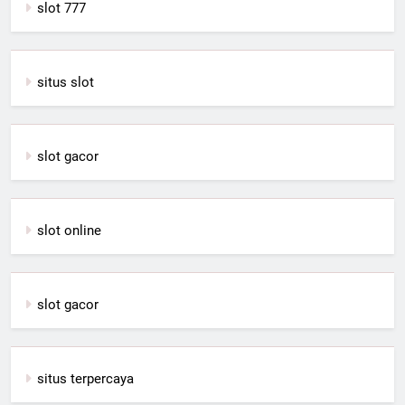
slot 777
situs slot
slot gacor
slot online
slot gacor
situs terpercaya