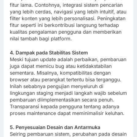
fitur lama. Contohnya, integrasi sistem pencarian
yang lebih cerdas, navigasi yang lebih intuitif, atau
filter konten yang lebih personalisasi. Peningkatan
fitur seperti ini berkontribusi langsung terhadap
kualitas pengalaman pengguna dan memberikan
nilai tambah bagi platform.
4. Dampak pada Stabilitas Sistem
Meski tujuan update adalah perbaikan, pembaruan
juga dapat memicu bug atau ketidakstabilan
sementara. Misalnya, kompatibilitas dengan
browser atau perangkat tertentu bisa terganggu.
Inilah sebabnya pengujian menyeluruh di
lingkungan staging menjadi langkah wajib sebelum
pembaruan diimplementasikan secara penuh.
Transparansi kepada pengguna tentang adanya
proses maintenance dapat meminimalisir keluhan.
5. Penyesuaian Desain dan Antarmuka
Seiring pembaruan sistem, perubahan pada desain