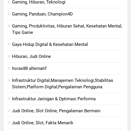
Gaming, Hiburan, Teknologi
Gaming, Panduan, Champion4D
Gaming, Produktivitas, Hiburan Sehat, Kesehatan Mental,
Tips Game
Gaya Hidup Digital & Kesehatan Mental
Hiburan, Judi Online
horas88 alternatif
Infrastruktur Digital,Manajemen Teknologi,Stabilitas
Sistem,Platform Digital,Pengalaman Pengguna
Infrastruktur Jaringan & Optimasi Performa
Judi Online, Slot Online, Pengalaman Bermain
Judi Online, Slot, Fakta Menarik