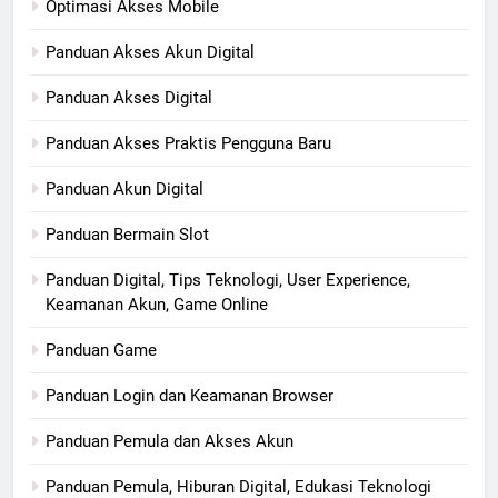
Optimasi Akses Mobile
Panduan Akses Akun Digital
Panduan Akses Digital
Panduan Akses Praktis Pengguna Baru
Panduan Akun Digital
Panduan Bermain Slot
Panduan Digital, Tips Teknologi, User Experience,
Keamanan Akun, Game Online
Panduan Game
Panduan Login dan Keamanan Browser
Panduan Pemula dan Akses Akun
Panduan Pemula, Hiburan Digital, Edukasi Teknologi