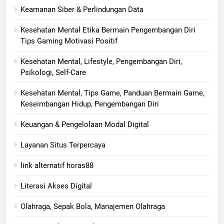
Keamanan Siber & Perlindungan Data
Kesehatan Mental Etika Bermain Pengembangan Diri
Tips Gaming Motivasi Positif
Kesehatan Mental, Lifestyle, Pengembangan Diri,
Psikologi, Self-Care
Kesehatan Mental, Tips Game, Panduan Bermain Game,
Keseimbangan Hidup, Pengembangan Diri
Keuangan & Pengelolaan Modal Digital
Layanan Situs Terpercaya
link alternatif horas88
Literasi Akses Digital
Olahraga, Sepak Bola, Manajemen Olahraga