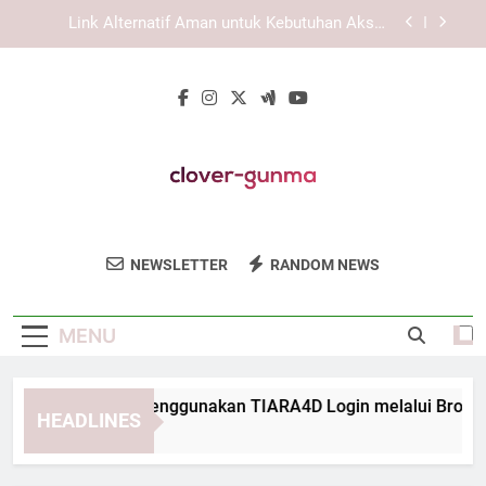
Skip
EDWINSLOT Login Cepat: Tips Masuk Akun tanpa
to
Kendala
content
Login Edwinslot Tanpa Ribet untuk Pengguna
Aktif yang Mengutamakan Akses Praktis
Langkah Aman Menggunakan TIARA4D Login
melalui Browser
Link Alternatif Aman untuk Kebutuhan Akses
Harian
EDWINSLOT Login Cepat: Tips Masuk Akun tanpa
Kendala
Clover Gunma
Dapatkan Produk Alami Yang Mendukung
Login Edwinslot Tanpa Ribet untuk Pengguna
NEWSLETTER
RANDOM NEWS
Aktif yang Mengutamakan Akses Praktis
Keberlanjutan Lingkungan Dari Clover
Gunma.
MENU
ngkah Aman Menggunakan TIARA4D Login melalui Browser
HEADLINES
Month Ago