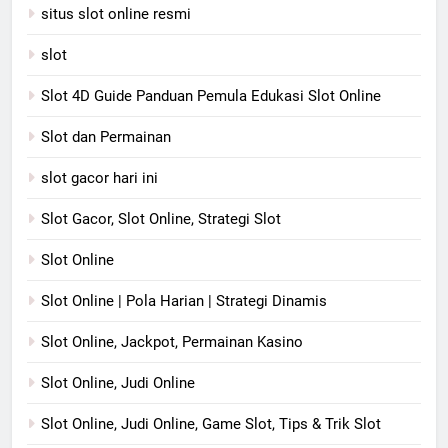
situs slot online resmi
slot
Slot 4D Guide Panduan Pemula Edukasi Slot Online
Slot dan Permainan
slot gacor hari ini
Slot Gacor, Slot Online, Strategi Slot
Slot Online
Slot Online | Pola Harian | Strategi Dinamis
Slot Online, Jackpot, Permainan Kasino
Slot Online, Judi Online
Slot Online, Judi Online, Game Slot, Tips & Trik Slot