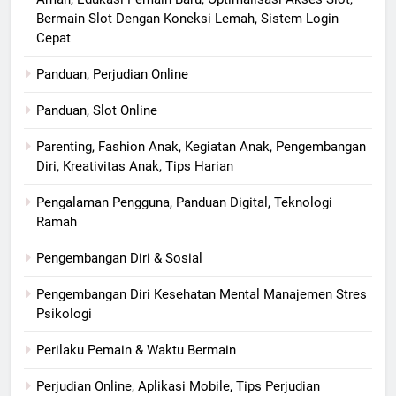
Bermain Slot Dengan Koneksi Lemah, Sistem Login
Cepat
Panduan, Perjudian Online
Panduan, Slot Online
Parenting, Fashion Anak, Kegiatan Anak, Pengembangan
Diri, Kreativitas Anak, Tips Harian
Pengalaman Pengguna, Panduan Digital, Teknologi
Ramah
Pengembangan Diri & Sosial
Pengembangan Diri Kesehatan Mental Manajemen Stres
Psikologi
Perilaku Pemain & Waktu Bermain
Perjudian Online, Aplikasi Mobile, Tips Perjudian