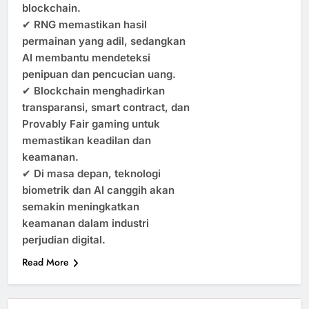
blockchain.
✔
RNG memastikan hasil
permainan yang adil, sedangkan
AI membantu mendeteksi
penipuan dan pencucian uang.
✔
Blockchain menghadirkan
transparansi, smart contract, dan
Provably Fair gaming untuk
memastikan keadilan dan
keamanan.
✔
Di masa depan, teknologi
biometrik dan AI canggih akan
semakin meningkatkan
keamanan dalam industri
perjudian digital.
Read More