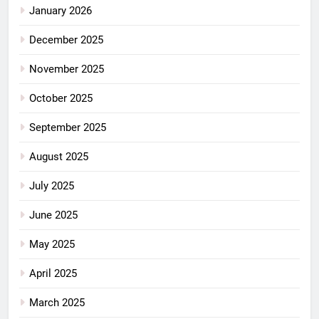
January 2026
December 2025
November 2025
October 2025
September 2025
August 2025
July 2025
June 2025
May 2025
April 2025
March 2025