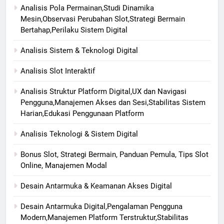
Analisis Pola Permainan,Studi Dinamika
Mesin,Observasi Perubahan Slot,Strategi Bermain
Bertahap,Perilaku Sistem Digital
Analisis Sistem & Teknologi Digital
Analisis Slot Interaktif
Analisis Struktur Platform Digital,UX dan Navigasi
Pengguna,Manajemen Akses dan Sesi,Stabilitas Sistem
Harian,Edukasi Penggunaan Platform
Analisis Teknologi & Sistem Digital
Bonus Slot, Strategi Bermain, Panduan Pemula, Tips Slot
Online, Manajemen Modal
Desain Antarmuka & Keamanan Akses Digital
Desain Antarmuka Digital,Pengalaman Pengguna
Modern,Manajemen Platform Terstruktur,Stabilitas