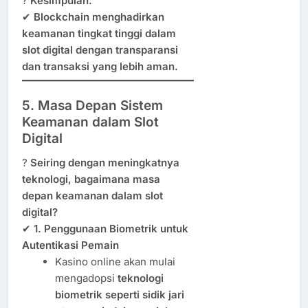
?
Kesimpulan:
✔
Blockchain menghadirkan
keamanan tingkat tinggi dalam
slot digital dengan transparansi
dan transaksi yang lebih aman.
5. Masa Depan Sistem
Keamanan dalam Slot
Digital
?
Seiring dengan meningkatnya
teknologi, bagaimana masa
depan keamanan dalam slot
digital?
✔
1. Penggunaan Biometrik untuk
Autentikasi Pemain
Kasino online akan mulai
mengadopsi
teknologi
biometrik seperti sidik jari