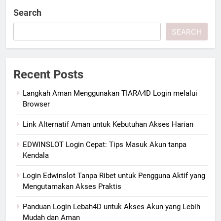
Search
SEARCH
Recent Posts
Langkah Aman Menggunakan TIARA4D Login melalui
Browser
Link Alternatif Aman untuk Kebutuhan Akses Harian
EDWINSLOT Login Cepat: Tips Masuk Akun tanpa
Kendala
Login Edwinslot Tanpa Ribet untuk Pengguna Aktif yang
Mengutamakan Akses Praktis
Panduan Login Lebah4D untuk Akses Akun yang Lebih
Mudah dan Aman