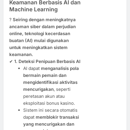
Keamanan Berbasis AI dan
Machine Learning
?
Seiring dengan meningkatnya
ancaman siber dalam perjudian
online, teknologi kecerdasan
buatan (AI) mulai digunakan
untuk meningkatkan sistem
keamanan.
✔
1. Deteksi Penipuan Berbasis AI
AI dapat
menganalisis pola
bermain pemain dan
mengidentifikasi aktivitas
mencurigakan
, seperti
peretasan akun atau
eksploitasi bonus kasino.
Sistem ini secara otomatis
dapat
memblokir transaksi
yang mencurigakan dan