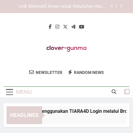
Skip
EDWINSLOT Login Cepat: Tips Masuk Akun tanpa
to
Kendala
content
Login Edwinslot Tanpa Ribet untuk Pengguna
Aktif yang Mengutamakan Akses Praktis
Langkah Aman Menggunakan TIARA4D Login
melalui Browser
Link Alternatif Aman untuk Kebutuhan Akses
Harian
EDWINSLOT Login Cepat: Tips Masuk Akun tanpa
Kendala
Clover Gunma
Dapatkan Produk Alami Yang Mendukung
Login Edwinslot Tanpa Ribet untuk Pengguna
NEWSLETTER
RANDOM NEWS
Aktif yang Mengutamakan Akses Praktis
Keberlanjutan Lingkungan Dari Clover
Gunma.
MENU
angkah Aman Menggunakan TIARA4D Login melalui Browser
HEADLINES
Weeks Ago