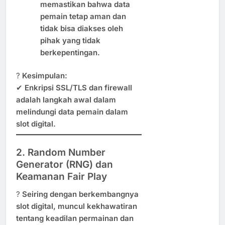
memastikan bahwa data
pemain tetap aman dan
tidak bisa diakses oleh
pihak yang tidak
berkepentingan.
?
Kesimpulan:
✔
Enkripsi SSL/TLS dan firewall
adalah langkah awal dalam
melindungi data pemain dalam
slot digital.
2. Random Number
Generator (RNG) dan
Keamanan Fair Play
?
Seiring dengan berkembangnya
slot digital, muncul kekhawatiran
tentang keadilan permainan dan