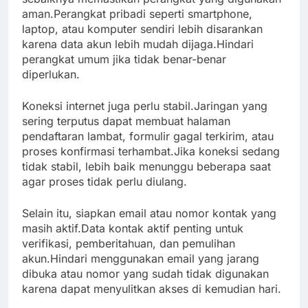
aman.Perangkat pribadi seperti smartphone,
laptop, atau komputer sendiri lebih disarankan
karena data akun lebih mudah dijaga.Hindari
perangkat umum jika tidak benar-benar
diperlukan.
Koneksi internet juga perlu stabil.Jaringan yang
sering terputus dapat membuat halaman
pendaftaran lambat, formulir gagal terkirim, atau
proses konfirmasi terhambat.Jika koneksi sedang
tidak stabil, lebih baik menunggu beberapa saat
agar proses tidak perlu diulang.
Selain itu, siapkan email atau nomor kontak yang
masih aktif.Data kontak aktif penting untuk
verifikasi, pemberitahuan, dan pemulihan
akun.Hindari menggunakan email yang jarang
dibuka atau nomor yang sudah tidak digunakan
karena dapat menyulitkan akses di kemudian hari.