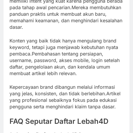
memiliki intent yang kuat karena pengguna berada
pada tahap awal pencarian.Mereka membutuhkan
panduan praktis untuk membuat akun baru,
memahami keamanan, dan menghindari kesalahan
dasar.
Konten yang baik tidak hanya mengulang brand
keyword, tetapi juga menjawab kebutuhan nyata
pembaca.Pembahasan tentang persiapan,
username, password, akses mobile, login setelah
daftar, pengelolaan akun, dan kendala umum
membuat artikel lebih relevan.
Kepercayaan brand dibangun melalui informasi
yang jelas, konsisten, dan tidak berlebihan.Artikel
yang profesional sebaiknya fokus pada edukasi
pengguna serta menghindari klaim tanpa dasar.
FAQ Seputar Daftar Lebah4D