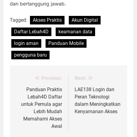
dan bertanggung jawab.
Tagged:
Akses Praktis
Akun Digital
Daftar Lebah4D
keamanan data
login aman
Panduan Mobile
pengguna baru
Previous:
Next:
Post
navigation
Panduan Praktis
LAE138 Login dan
Lebah4D Daftar
Peran Teknologi
untuk Pemula agar
dalam Meningkatkan
Lebih Mudah
Kenyamanan Akses
Memahami Akses
Awal