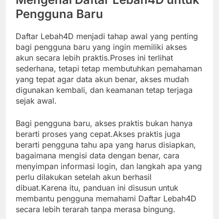
Pengguna Baru
Daftar Lebah4D menjadi tahap awal yang penting
bagi pengguna baru yang ingin memiliki akses
akun secara lebih praktis.Proses ini terlihat
sederhana, tetapi tetap membutuhkan pemahaman
yang tepat agar data akun benar, akses mudah
digunakan kembali, dan keamanan tetap terjaga
sejak awal.
Bagi pengguna baru, akses praktis bukan hanya
berarti proses yang cepat.Akses praktis juga
berarti pengguna tahu apa yang harus disiapkan,
bagaimana mengisi data dengan benar, cara
menyimpan informasi login, dan langkah apa yang
perlu dilakukan setelah akun berhasil
dibuat.Karena itu, panduan ini disusun untuk
membantu pengguna memahami Daftar Lebah4D
secara lebih terarah tanpa merasa bingung.