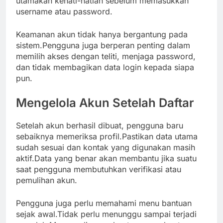
utamakan kehati-hatian sebelum memasukkan
username atau password.
Keamanan akun tidak hanya bergantung pada
sistem.Pengguna juga berperan penting dalam
memilih akses dengan teliti, menjaga password,
dan tidak membagikan data login kepada siapa
pun.
Mengelola Akun Setelah Daftar
Setelah akun berhasil dibuat, pengguna baru
sebaiknya memeriksa profil.Pastikan data utama
sudah sesuai dan kontak yang digunakan masih
aktif.Data yang benar akan membantu jika suatu
saat pengguna membutuhkan verifikasi atau
pemulihan akun.
Pengguna juga perlu memahami menu bantuan
sejak awal.Tidak perlu menunggu sampai terjadi