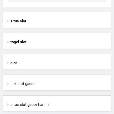
situs slot
togel slot
slot
link slot gacor
situs slot gacor hari ini