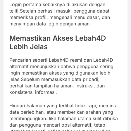
Login pertama sebaiknya dilakukan dengan
teliti.Setelah berhasil masuk, pengguna dapat
memeriksa profil, mengenali menu dasar, dan
menyimpan data login dengan aman.
Memastikan Akses Lebah4D
Lebih Jelas
Pencarian seperti Lebah4D resmi dan Lebah4D
alternatif menunjukkan bahwa pengguna sering
ingin memastikan akses yang digunakan lebih
jelas.Sebelum memasukkan data pribadi,
perhatikan tampilan halaman, instruksi, dan
konsistensi informasi.
Hindari halaman yang terlihat tidak rapi, meminta
data berlebihan, atau memberikan arahan yang
membingungkan.Jika halaman utama sulit dibuka
dan pengguna mencari opsi alternatif, tetap