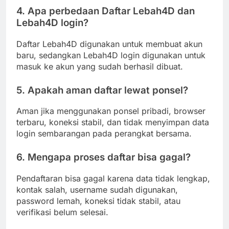
4. Apa perbedaan Daftar Lebah4D dan
Lebah4D login?
Daftar Lebah4D digunakan untuk membuat akun
baru, sedangkan Lebah4D login digunakan untuk
masuk ke akun yang sudah berhasil dibuat.
5. Apakah aman daftar lewat ponsel?
Aman jika menggunakan ponsel pribadi, browser
terbaru, koneksi stabil, dan tidak menyimpan data
login sembarangan pada perangkat bersama.
6. Mengapa proses daftar bisa gagal?
Pendaftaran bisa gagal karena data tidak lengkap,
kontak salah, username sudah digunakan,
password lemah, koneksi tidak stabil, atau
verifikasi belum selesai.