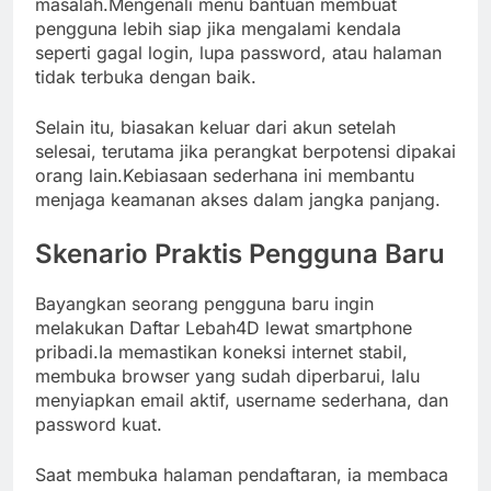
masalah.Mengenali menu bantuan membuat
pengguna lebih siap jika mengalami kendala
seperti gagal login, lupa password, atau halaman
tidak terbuka dengan baik.
Selain itu, biasakan keluar dari akun setelah
selesai, terutama jika perangkat berpotensi dipakai
orang lain.Kebiasaan sederhana ini membantu
menjaga keamanan akses dalam jangka panjang.
Skenario Praktis Pengguna Baru
Bayangkan seorang pengguna baru ingin
melakukan Daftar Lebah4D lewat smartphone
pribadi.Ia memastikan koneksi internet stabil,
membuka browser yang sudah diperbarui, lalu
menyiapkan email aktif, username sederhana, dan
password kuat.
Saat membuka halaman pendaftaran, ia membaca