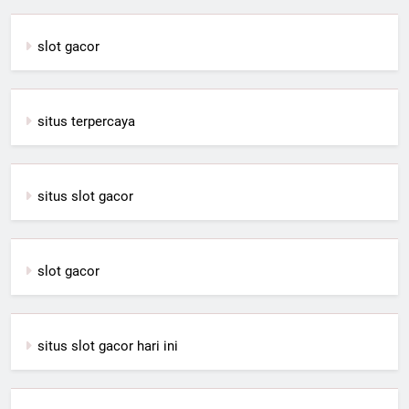
slot gacor
situs terpercaya
situs slot gacor
slot gacor
situs slot gacor hari ini