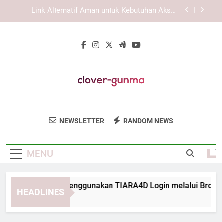
Skip
EDWINSLOT Login Cepat: Tips Masuk Akun tanpa
to
Kendala
content
Login Edwinslot Tanpa Ribet untuk Pengguna
Aktif yang Mengutamakan Akses Praktis
Langkah Aman Menggunakan TIARA4D Login
melalui Browser
Link Alternatif Aman untuk Kebutuhan Akses
Harian
EDWINSLOT Login Cepat: Tips Masuk Akun tanpa
Kendala
Clover Gunma
Dapatkan Produk Alami Yang Mendukung
Login Edwinslot Tanpa Ribet untuk Pengguna
NEWSLETTER
RANDOM NEWS
Aktif yang Mengutamakan Akses Praktis
Keberlanjutan Lingkungan Dari Clover
Gunma.
MENU
ngkah Aman Menggunakan TIARA4D Login melalui Browser
HEADLINES
Weeks Ago