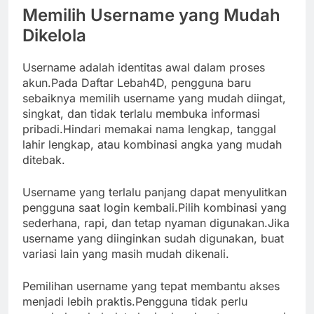
Memilih Username yang Mudah
Dikelola
Username adalah identitas awal dalam proses
akun.Pada Daftar Lebah4D, pengguna baru
sebaiknya memilih username yang mudah diingat,
singkat, dan tidak terlalu membuka informasi
pribadi.Hindari memakai nama lengkap, tanggal
lahir lengkap, atau kombinasi angka yang mudah
ditebak.
Username yang terlalu panjang dapat menyulitkan
pengguna saat login kembali.Pilih kombinasi yang
sederhana, rapi, dan tetap nyaman digunakan.Jika
username yang diinginkan sudah digunakan, buat
variasi lain yang masih mudah dikenali.
Pemilihan username yang tepat membantu akses
menjadi lebih praktis.Pengguna tidak perlu