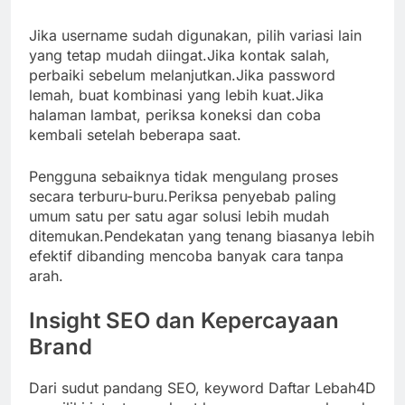
Jika username sudah digunakan, pilih variasi lain
yang tetap mudah diingat.Jika kontak salah,
perbaiki sebelum melanjutkan.Jika password
lemah, buat kombinasi yang lebih kuat.Jika
halaman lambat, periksa koneksi dan coba
kembali setelah beberapa saat.
Pengguna sebaiknya tidak mengulang proses
secara terburu-buru.Periksa penyebab paling
umum satu per satu agar solusi lebih mudah
ditemukan.Pendekatan yang tenang biasanya lebih
efektif dibanding mencoba banyak cara tanpa
arah.
Insight SEO dan Kepercayaan
Brand
Dari sudut pandang SEO, keyword Daftar Lebah4D