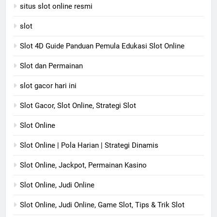
situs slot online resmi
slot
Slot 4D Guide Panduan Pemula Edukasi Slot Online
Slot dan Permainan
slot gacor hari ini
Slot Gacor, Slot Online, Strategi Slot
Slot Online
Slot Online | Pola Harian | Strategi Dinamis
Slot Online, Jackpot, Permainan Kasino
Slot Online, Judi Online
Slot Online, Judi Online, Game Slot, Tips & Trik Slot