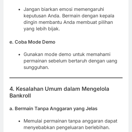
Jangan biarkan emosi memengaruhi
keputusan Anda. Bermain dengan kepala
dingin membantu Anda membuat pilihan
yang lebih bijak.
e. Coba Mode Demo
Gunakan mode demo untuk memahami
permainan sebelum bertaruh dengan uang
sungguhan.
4. Kesalahan Umum dalam Mengelola
Bankroll
a. Bermain Tanpa Anggaran yang Jelas
Memulai permainan tanpa anggaran dapat
menyebabkan pengeluaran berlebihan.