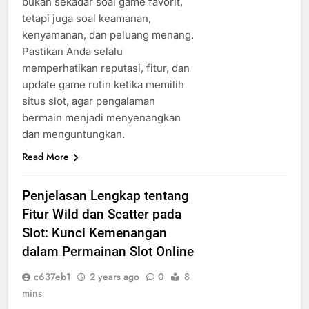
bukan sekadar soal game favorit,
tetapi juga soal keamanan,
kenyamanan, dan peluang menang.
Pastikan Anda selalu
memperhatikan reputasi, fitur, dan
update game rutin ketika memilih
situs slot, agar pengalaman
bermain menjadi menyenangkan
dan menguntungkan.
Read More
Penjelasan Lengkap tentang
Fitur Wild dan Scatter pada
Slot: Kunci Kemenangan
dalam Permainan Slot Online
c637eb1
2 years ago
0
8
mins