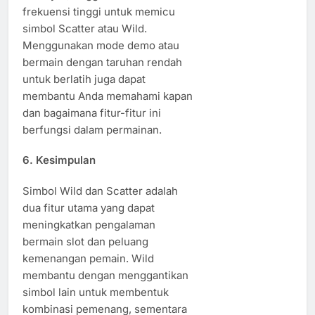
frekuensi tinggi untuk memicu
simbol Scatter atau Wild.
Menggunakan mode demo atau
bermain dengan taruhan rendah
untuk berlatih juga dapat
membantu Anda memahami kapan
dan bagaimana fitur-fitur ini
berfungsi dalam permainan.
6.
Kesimpulan
Simbol Wild dan Scatter adalah
dua fitur utama yang dapat
meningkatkan pengalaman
bermain slot dan peluang
kemenangan pemain. Wild
membantu dengan menggantikan
simbol lain untuk membentuk
kombinasi pemenang, sementara