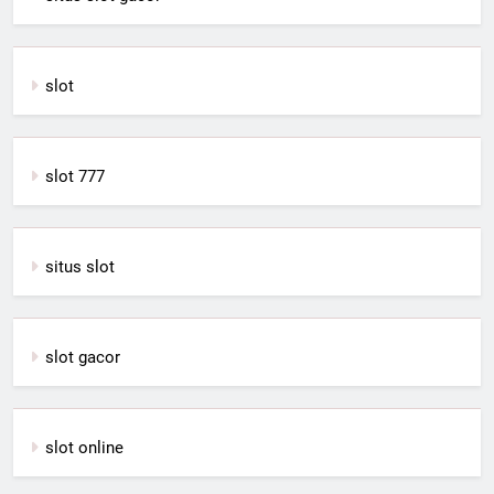
slot
slot 777
situs slot
slot gacor
slot online