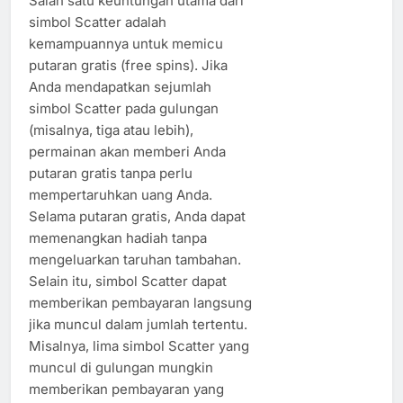
Salah satu keuntungan utama dari
simbol Scatter adalah
kemampuannya untuk memicu
putaran gratis (free spins). Jika
Anda mendapatkan sejumlah
simbol Scatter pada gulungan
(misalnya, tiga atau lebih),
permainan akan memberi Anda
putaran gratis tanpa perlu
mempertaruhkan uang Anda.
Selama putaran gratis, Anda dapat
memenangkan hadiah tanpa
mengeluarkan taruhan tambahan.
Selain itu, simbol Scatter dapat
memberikan pembayaran langsung
jika muncul dalam jumlah tertentu.
Misalnya, lima simbol Scatter yang
muncul di gulungan mungkin
memberikan pembayaran yang