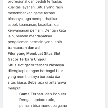
profesional dan peduli terhadap
kualitas layanan. Situs yang rajin
menambahkan game terbaru
biasanya juga memperhatikan
aspek keamanan, keadilan, dan
kenyamanan pemain. Dengan kata
lain, pemain mendapatkan
pengalaman bermain yang lebih
transparan dan adil
.
Fitur yang Membuat Situs Slot
Gacor Terbaru Unggul
Situs slot gacor terbaru biasanya
dilengkapi dengan berbagai fitur
yang membuatnya berbeda dari
situs biasa. Beberapa di antaranya
meliputi:
Game Terbaru dan Populer
Dengan update rutin,
pemain bisa mencoba game