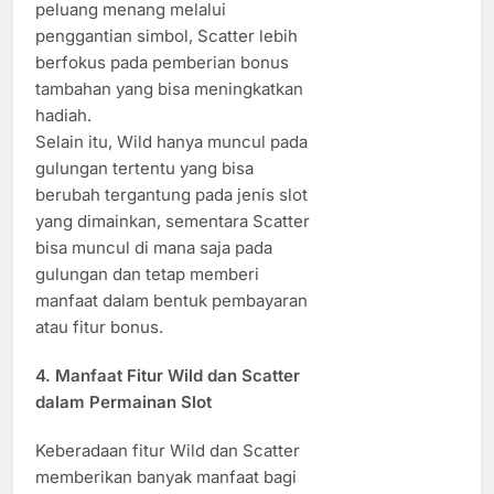
peluang menang melalui
penggantian simbol, Scatter lebih
berfokus pada pemberian bonus
tambahan yang bisa meningkatkan
hadiah.
Selain itu, Wild hanya muncul pada
gulungan tertentu yang bisa
berubah tergantung pada jenis slot
yang dimainkan, sementara Scatter
bisa muncul di mana saja pada
gulungan dan tetap memberi
manfaat dalam bentuk pembayaran
atau fitur bonus.
4.
Manfaat Fitur Wild dan Scatter
dalam Permainan Slot
Keberadaan fitur Wild dan Scatter
memberikan banyak manfaat bagi