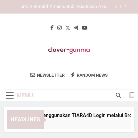
Skip
EDWINSLOT Login Cepat: Tips Masuk Akun tanpa
to
Kendala
content
Login Edwinslot Tanpa Ribet untuk Pengguna
Aktif yang Mengutamakan Akses Praktis
Langkah Aman Menggunakan TIARA4D Login
melalui Browser
Link Alternatif Aman untuk Kebutuhan Akses
Harian
EDWINSLOT Login Cepat: Tips Masuk Akun tanpa
Kendala
Clover Gunma
Dapatkan Produk Alami Yang Mendukung
Login Edwinslot Tanpa Ribet untuk Pengguna
NEWSLETTER
RANDOM NEWS
Aktif yang Mengutamakan Akses Praktis
Keberlanjutan Lingkungan Dari Clover
Gunma.
MENU
angkah Aman Menggunakan TIARA4D Login melalui Browser
HEADLINES
Weeks Ago