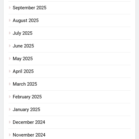
September 2025
August 2025
July 2025
June 2025
May 2025
April 2025
March 2025
February 2025
January 2025
December 2024
November 2024