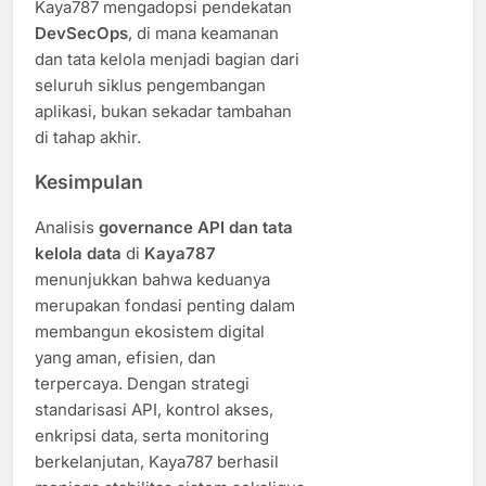
Kaya787 mengadopsi pendekatan
DevSecOps
, di mana keamanan
dan tata kelola menjadi bagian dari
seluruh siklus pengembangan
aplikasi, bukan sekadar tambahan
di tahap akhir.
Kesimpulan
Analisis
governance API dan tata
kelola data
di
Kaya787
menunjukkan bahwa keduanya
merupakan fondasi penting dalam
membangun ekosistem digital
yang aman, efisien, dan
terpercaya. Dengan strategi
standarisasi API, kontrol akses,
enkripsi data, serta monitoring
berkelanjutan, Kaya787 berhasil