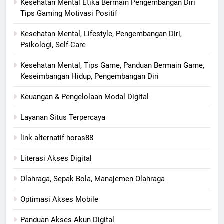
Kesehatan Mental Etika Bermain Pengembangan Diri
Tips Gaming Motivasi Positif
Kesehatan Mental, Lifestyle, Pengembangan Diri,
Psikologi, Self-Care
Kesehatan Mental, Tips Game, Panduan Bermain Game,
Keseimbangan Hidup, Pengembangan Diri
Keuangan & Pengelolaan Modal Digital
Layanan Situs Terpercaya
link alternatif horas88
Literasi Akses Digital
Olahraga, Sepak Bola, Manajemen Olahraga
Optimasi Akses Mobile
Panduan Akses Akun Digital