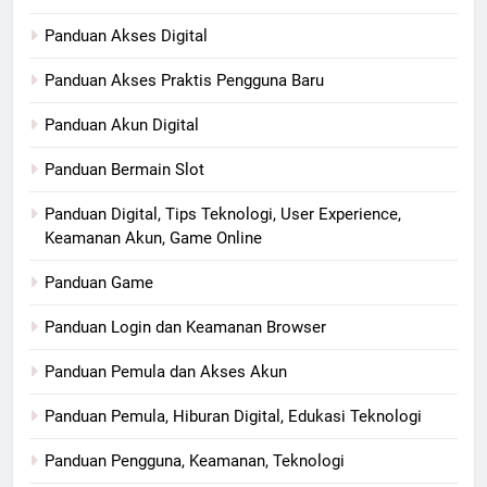
Panduan Akses Digital
Panduan Akses Praktis Pengguna Baru
Panduan Akun Digital
Panduan Bermain Slot
Panduan Digital, Tips Teknologi, User Experience,
Keamanan Akun, Game Online
Panduan Game
Panduan Login dan Keamanan Browser
Panduan Pemula dan Akses Akun
Panduan Pemula, Hiburan Digital, Edukasi Teknologi
Panduan Pengguna, Keamanan, Teknologi