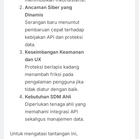
Ancaman Siber yang
Dinamis
Serangan baru menuntut
pembaruan cepat terhadap
kebijakan API dan proteksi
data.
Keseimbangan Keamanan
dan UX
Proteksi berlapis kadang
menambah friksi pada
pengalaman pengguna jika
tidak diatur dengan baik.
Kebutuhan SDM Ahli
Diperlukan tenaga ahli yang
memahami integrasi API
sekaligus manajemen data.
Untuk mengatasi tantangan ini,