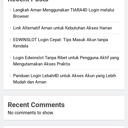
Langkah Aman Menggunakan TIARA4D Login melalui
Browser
Link Alternatif Aman untuk Kebutuhan Akses Harian
EDWINSLOT Login Cepat: Tips Masuk Akun tanpa
Kendala
Login Edwinslot Tanpa Ribet untuk Pengguna Aktif yang
Mengutamakan Akses Praktis
Panduan Login Lebah4D untuk Akses Akun yang Lebih
Mudah dan Aman
Recent Comments
No comments to show.