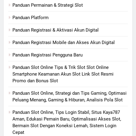
Panduan Permainan & Strategi Slot
Panduan Platform
Panduan Registrasi & Aktivasi Akun Digital
Panduan Registrasi Mobile dan Akses Akun Digital
Panduan Registrasi Pengguna Baru
Panduan Slot Online Tips & Trik Slot Slot Online
Smartphone Keamanan Akun Slot Link Slot Resmi
Promo dan Bonus Slot
Panduan Slot Online, Strategi dan Tips Gaming, Optimasi
Peluang Menang, Gaming & Hiburan, Analisis Pola Slot
Panduan Slot Online, Tips Login Stabil, Situs Kaya787
Aman, Edukasi Pemain Baru, Optimalisasi Akses Slot,
Bermain Slot Dengan Koneksi Lemah, Sistem Login
Cepat