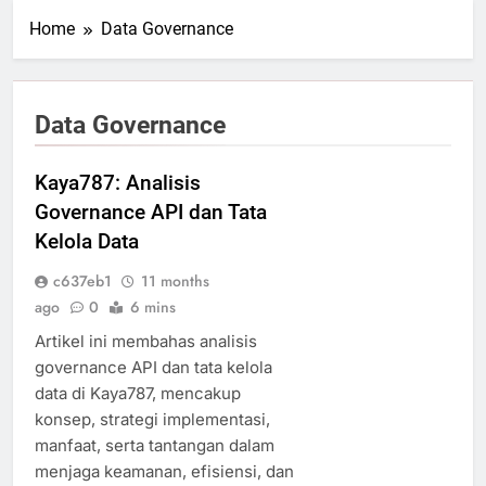
Home
Data Governance
Data Governance
Kaya787: Analisis
Governance API dan Tata
Kelola Data
c637eb1
11 months
ago
0
6 mins
Artikel ini membahas analisis
governance API dan tata kelola
data di Kaya787, mencakup
konsep, strategi implementasi,
manfaat, serta tantangan dalam
menjaga keamanan, efisiensi, dan