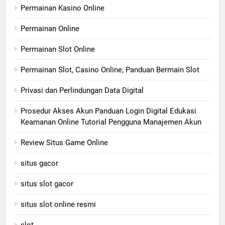
Permainan Kasino Online
Permainan Online
Permainan Slot Online
Permainan Slot, Casino Online, Panduan Bermain Slot
Privasi dan Perlindungan Data Digital
Prosedur Akses Akun Panduan Login Digital Edukasi
Keamanan Online Tutorial Pengguna Manajemen Akun
Review Situs Game Online
situs gacor
situs slot gacor
situs slot online resmi
slot